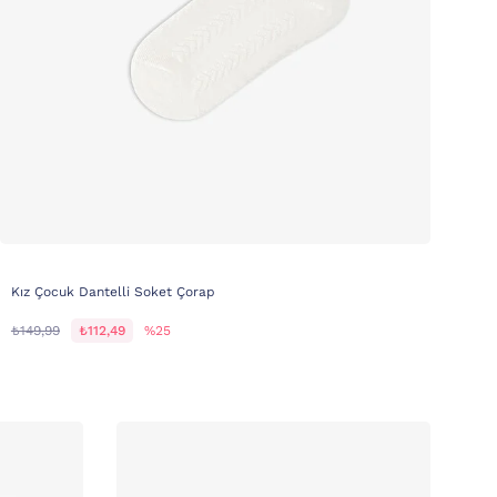
Kız Çocuk Dantelli Soket Çorap
₺149,99
₺112,49
%25