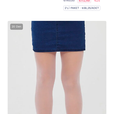
₺149,99
₺112,49
%25
2'LI PAKET · ₺56,25/ADET
20 Den