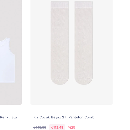
Renkli 3lü
Kız Çocuk Beyaz 2 li Pantolon Çorabı
₺149,99
₺112,49
%25