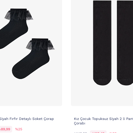
iyah Fırfır Detaylı Soket Çorap
Kız Çocuk Topuksuz Siyah 2 li Pan
Çorabı
₺89,99
%25