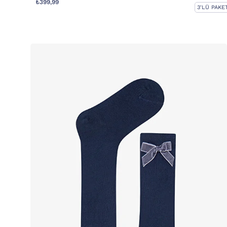
₺399,99
3'LÜ PAKET