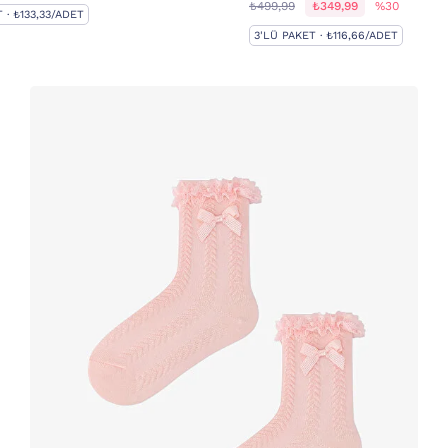
₺499,99
₺349,99
%30
 · ₺133,33/ADET
3'LÜ PAKET · ₺116,66/ADET