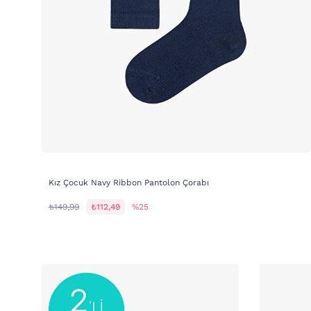
Kız Çocuk Navy Ribbon Pantolon Çorabı
₺149,99
₺112,49
%25