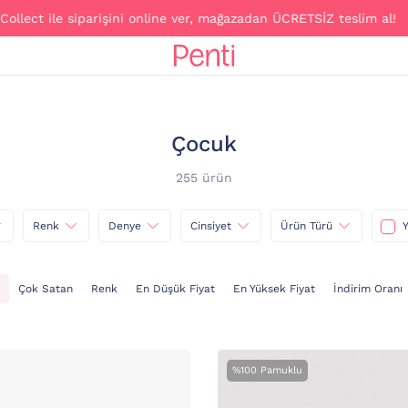
le siparişini online ver, mağazadan ÜCRETSİZ teslim al!
Çocuk
255 ürün
Renk
Denye
Cinsiyet
Ürün Türü
Y
Çok Satan
Renk
En Düşük Fiyat
En Yüksek Fiyat
İndirim Oranı
%100 Pamuklu