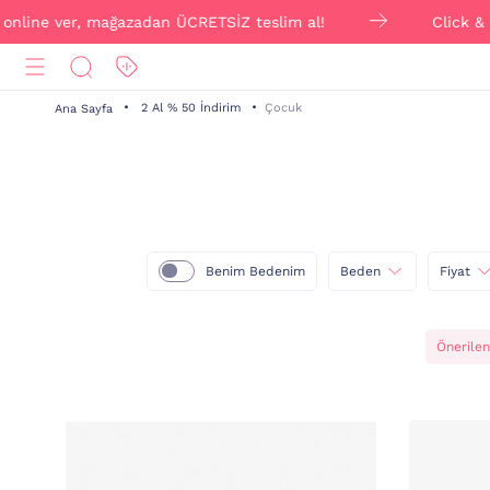
 ver, mağazadan ÜCRETSİZ teslim al!
Click & Collect i
2 Al % 50 İndirim
Çocuk
Ana Sayfa
Benim Bedenim
Beden
Fiyat
Önerilen