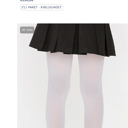
₺299,99
2'LI PAKET · ₺150,00/ADET
20 Den