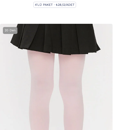
4'LÜ PAKET · ₺28,12/ADET
20 Den