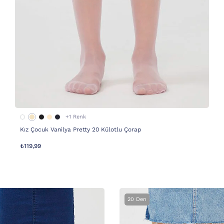
+1 Renk
Kız Çocuk Vanilya Pretty 20 Külotlu Çorap
₺119,99
20 Den