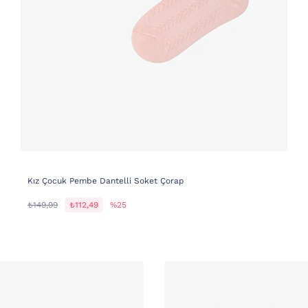
Kız Çocuk Pembe Dantelli Soket Çorap
₺149,99
₺112,49
%25