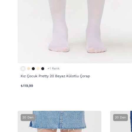
+1 Renk
Kız Çocuk Pretty 20 Beyaz Külotlu Çorap
₺119,99
20 Den
20 Den