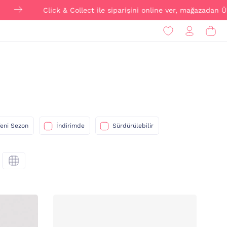
Click & Collect ile siparişini online ver, mağazadan ÜCRETSİZ 
eni Sezon
İndirimde
Sürdürülebilir