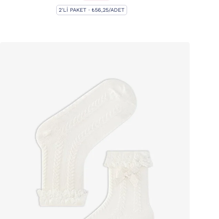
2'LI PAKET · ₺56,25/ADET