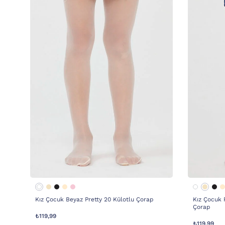
Kız Çocuk Beyaz Pretty 20 Külotlu Çorap
Kız Çocuk P
Çorap
₺119,99
₺119,99