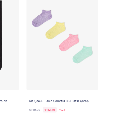
tolon
Kız Çocuk Basic Colorful 4lü Patik Çorap
₺149,99
₺112,49
%25