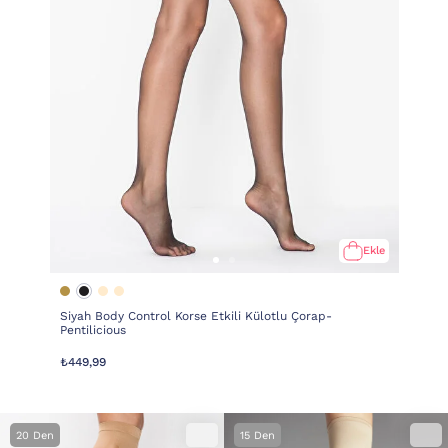
Ekle
Siyah Body Control Korse Etkili Külotlu Çorap-
Pentilicious
₺449,99
20 Den
15 Den