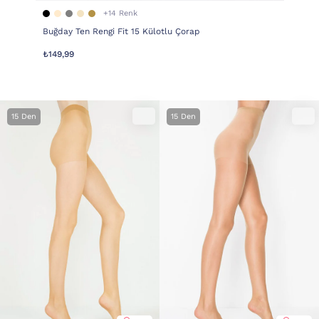
+14 Renk
Buğday Ten Rengi Fit 15 Külotlu Çorap
₺149,99
15 Den
15 Den