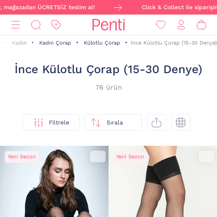
dan ÜCRETSİZ teslim al!
Click & Collect ile siparişini online 
Kadın
Kadın Çorap
Külotlu Çorap
İnce Külotlu Çorap (15-30 Denye)
İnce Külotlu Çorap (15-30 Denye)
76 ürün
Filtrele
Sırala
Yeni Sezon
Yeni Sezon