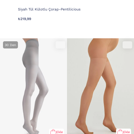
Siyah Tül Külotlu Çorap-Pentilicious
₺219,99
30 Den
Ekle
Ekle