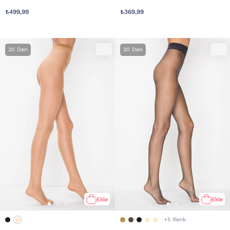
₺499,99
₺369,99
20 Den
20 Den
Ekle
Ekle
+5 Renk