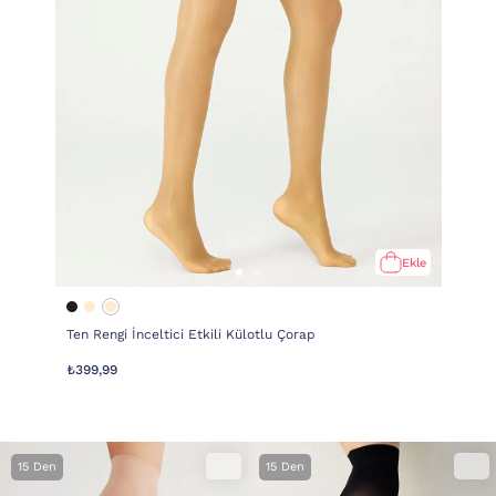
Ekle
Ten Rengi İnceltici Etkili Külotlu Çorap
₺399,99
15 Den
15 Den