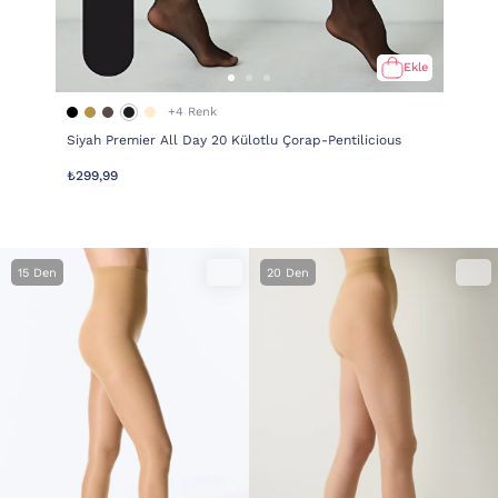
Ekle
+4 Renk
Siyah Premier All Day 20 Külotlu Çorap-Pentilicious
₺299,99
15 Den
20 Den