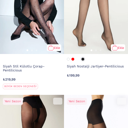
Ekle
Ekle
Siyah Stil Külotlu Çorap-
Siyah Nostalji Jartiyer-Pentilicious
Pentilicious
₺199,99
₺219,99
BÜYÜK BEDEN SEÇENEĞİ
Yeni Sezon
Yeni Sezon