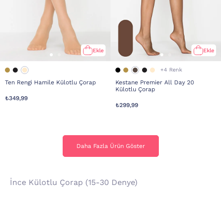
Ekle
Ekle
+4 Renk
Ten Rengi Hamile Külotlu Çorap
Kestane Premier All Day 20
Külotlu Çorap
₺349,99
₺299,99
Daha Fazla Ürün Göster
Daha Fazla Ürün Göster
İnce Külotlu Çorap (15-30 Denye)