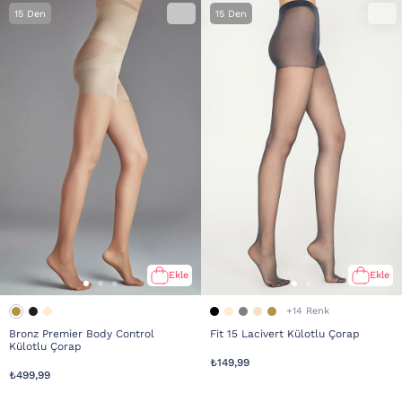
15 Den
15 Den
Ekle
Ekle
+14 Renk
Bronz Premier Body Control
Fit 15 Lacivert Külotlu Çorap
Külotlu Çorap
₺149,99
₺499,99