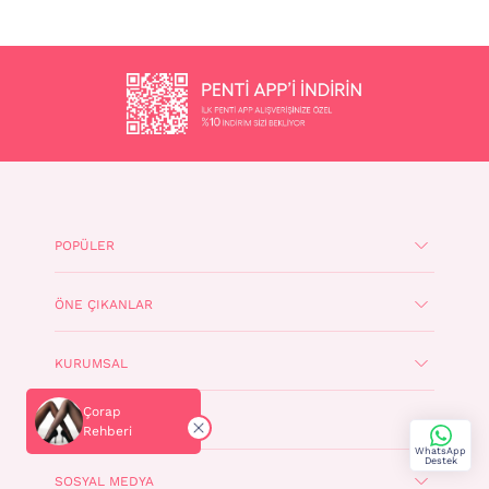
POPÜLER
ÖNE ÇIKANLAR
KURUMSAL
Çorap
DESTEK
Rehberi
WhatsApp
Destek
SOSYAL MEDYA