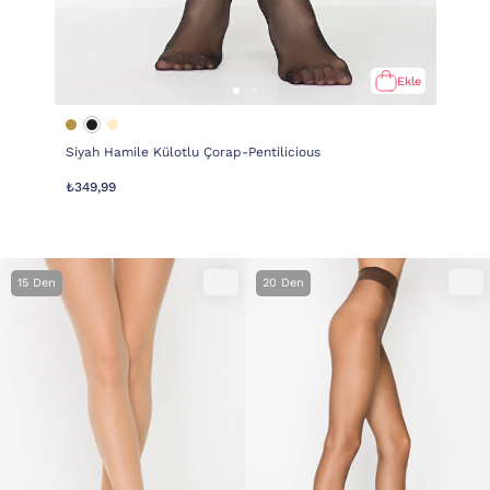
Ekle
Siyah Hamile Külotlu Çorap-Pentilicious
₺349,99
15 Den
20 Den