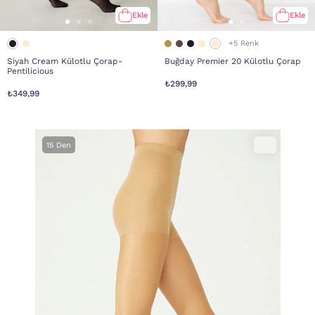
Ekle
Ekle
+5 Renk
Siyah Cream Külotlu Çorap-
Buğday Premier 20 Külotlu Çorap
Pentilicious
₺299,99
₺349,99
15 Den