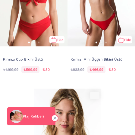
Ekle
Ekle
Kırmızı Cup Bikini Üstü
Kırmızı Mini Üçgen Bikini Üstü
₺1.199,99
₺599,99
%50
₺933,99
₺466,99
%50
Plaj Rehberi