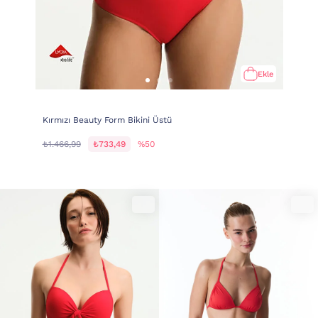
Ekle
Kırmızı Beauty Form Bikini Üstü
₺1.466,99
₺733,49
%50