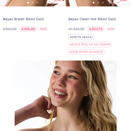
Ekle
Ekle
Beyaz Bralet Bikini Üstü
Beyaz Clean Hot Bikini Üstü
₺933,99
₺466,99
%50
₺1.333,99
₺933,79
%30
SEPETTE ₺840,41
GECEYE ÖZEL EK %10 İNDİRİM
BÜYÜK BEDEN SEÇENEĞİ