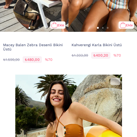
Ekle
Ekle
Macey Balen Zebra Desenli Bikini
Kahverengi Karla Bikini Üstü
Üstü
₺1.333,99
₺400,20
%70
₺1.599,99
₺480,00
%70