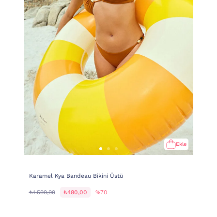
Ekle
Karamel Kya Bandeau Bikini Üstü
₺1.599,99
₺480,00
%70