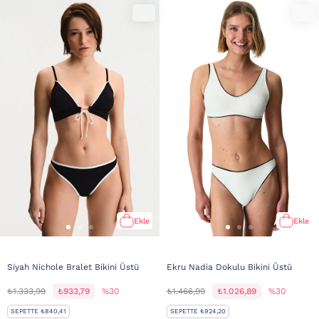
Ekle
Ekle
Si̇yah Nichole Bralet Bikini Üstü
Ekru Nadia Dokulu Bikini Üstü
₺1.333,99
₺933,79
%30
₺1.466,99
₺1.026,89
%30
SEPETTE ₺840,41
SEPETTE ₺924,20