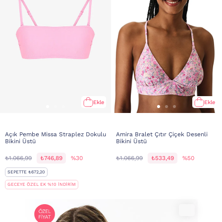
Ekle
Ekle
Açık Pembe Missa Straplez Dokulu
Amira Bralet Çıtır Çiçek Desenli
Bikini Üstü
Bikini Üstü
₺1.066,99
₺746,89
%30
₺1.066,99
₺533,49
%50
SEPETTE ₺672,20
GECEYE ÖZEL EK %10 İNDİRİM