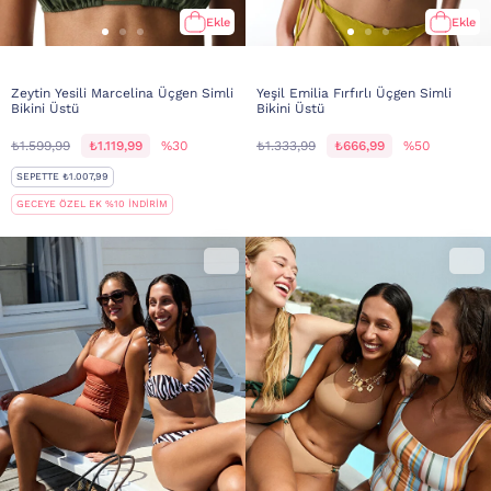
Ekle
Ekle
Zeytin Yesili Marcelina Üçgen Simli
Yeşil Emilia Fırfırlı Üçgen Simli
Bikini Üstü
Bikini Üstü
₺1.599,99
₺1.119,99
%30
₺1.333,99
₺666,99
%50
SEPETTE ₺1.007,99
GECEYE ÖZEL EK %10 İNDİRİM