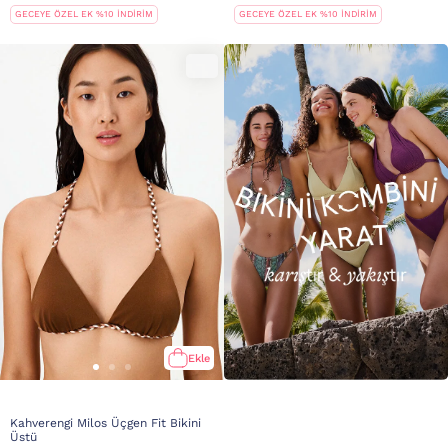
GECEYE ÖZEL EK %10 İNDİRİM
GECEYE ÖZEL EK %10 İNDİRİM
Ekle
Kahverengi Milos Üçgen Fit Bikini
Üstü