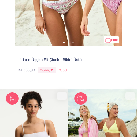
Ekle
Liriane Üçgen Fit Çiçekli Bikini Üstü
₺1.333,99
₺666,99
%50