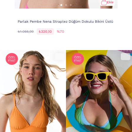
Ekle
Parlak Pembe Nena Straplez Düğüm Dokulu Bikini Üstü
₺1.066,99
₺320,10
%70