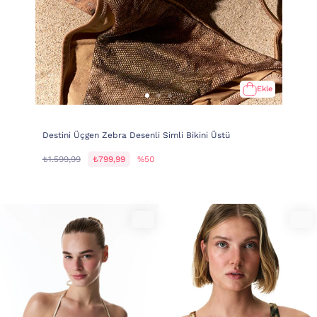
Ekle
Destini Üçgen Zebra Desenli Simli Bikini Üstü
₺1.599,99
₺799,99
%50