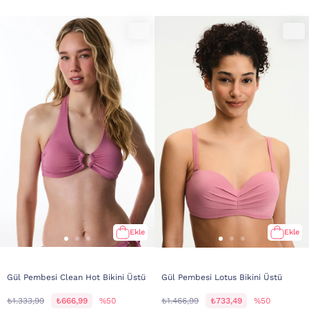
Ekle
Ekle
Gül Pembesi Clean Hot Bikini Üstü
Gül Pembesi Lotus Bikini Üstü
₺1.333,99
₺666,99
%50
₺1.466,99
₺733,49
%50