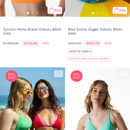
Ekle
Ekle
Turuncu Aisha Bralet Dokulu Bikini
Mavi Eulina Üçgen Dokulu Bikini
Üstü
Üstü
₺1.066,99
₺533,49
%50
₺933,99
₺653,79
%30
SEPETTE ₺588,41
GECEYE ÖZEL EK %10 İNDİRİM