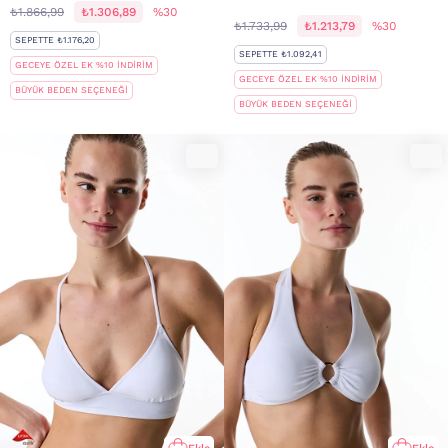
₺1.866,99
₺1.306,89
%30
₺1.733,99
₺1.213,79
%30
SEPETTE ₺1.176,20
SEPETTE ₺1.092,41
GECEYE ÖZEL EK %10 İNDİRİM
GECEYE ÖZEL EK %10 İNDİRİM
BÜYÜK BEDEN SEÇENEĞİ
BÜYÜK BEDEN SEÇENEĞİ