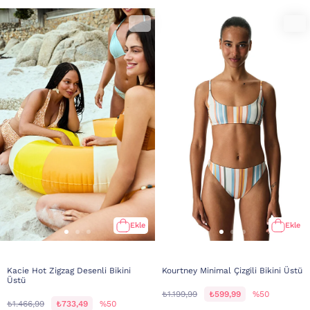
Ekle
Ekle
Kacie Hot Zigzag Desenli Bikini
Kourtney Minimal Çizgili Bikini Üstü
Üstü
₺1.199,99
₺599,99
%50
₺1.466,99
₺733,49
%50