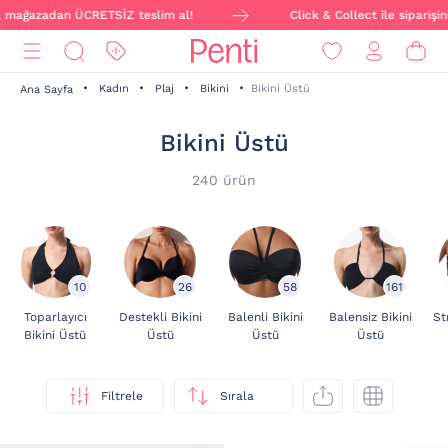
RETSİZ teslim al!
Click & Collect ile siparişini online ver, m
Kadın
Plaj
Bikini
Bikini Üstü
Ana Sayfa
Bikini Üstü
240 ürün
10
26
58
161
Toparlayıcı
Destekli Bikini
Balenli Bikini
Balensiz Bikini
St
Bikini Üstü
Üstü
Üstü
Üstü
Filtrele
Sırala