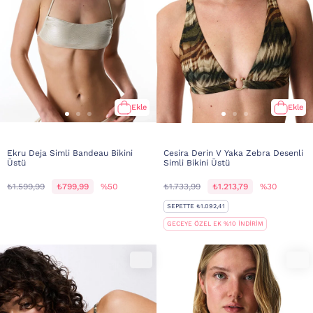
Ekle
Ekle
Ekru Deja Simli Bandeau Bikini
Cesira Derin V Yaka Zebra Desenli
Üstü
Simli Bikini Üstü
₺1.599,99
₺799,99
%50
₺1.733,99
₺1.213,79
%30
SEPETTE ₺1.092,41
GECEYE ÖZEL EK %10 İNDİRİM