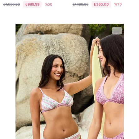
₺1.999,99
₺999,99
%50
₺1.199,99
₺360,00
%70