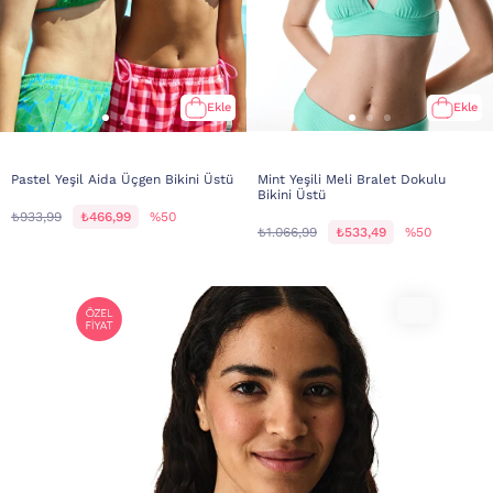
Ekle
Ekle
Pastel Yeşil Aida Üçgen Bikini Üstü
Mint Yeşili Meli Bralet Dokulu
Bikini Üstü
₺933,99
₺466,99
%50
₺1.066,99
₺533,49
%50