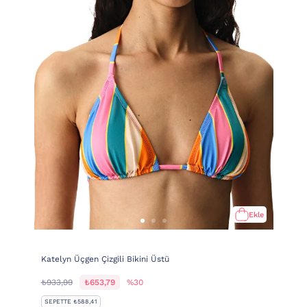
Ekle
Katelyn Üçgen Çizgili Bikini Üstü
₺933,99
₺653,79
%30
SEPETTE ₺588,41