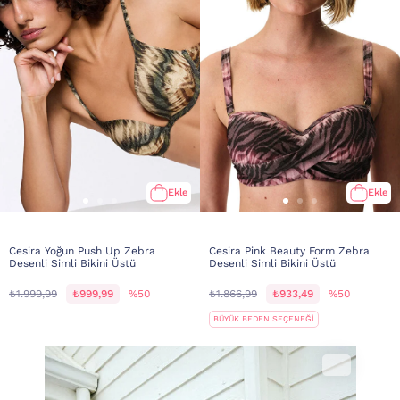
Ekle
Ekle
Cesira Yoğun Push Up Zebra
Cesira Pink Beauty Form Zebra
Desenli Simli Bikini Üstü
Desenli Simli Bikini Üstü
₺1.999,99
₺999,99
%50
₺1.866,99
₺933,49
%50
BÜYÜK BEDEN SEÇENEĞİ