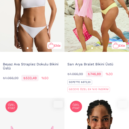
Ekle
Ekle
Beyaz Ava Straplez Dokulu Bikini
Sarı Arya Bralet Bikini Üstü
Üstü
₺1.066,99
₺746,89
%30
₺1.066,99
₺533,49
%50
SEPETTE ₺672,20
GECEYE ÖZEL EK %10 İNDİRİM