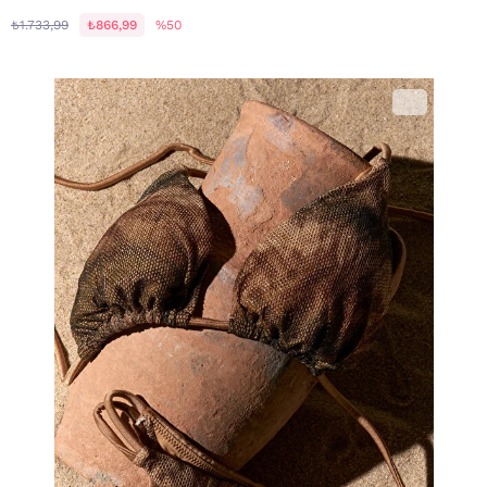
₺1.733,99
₺866,99
%50