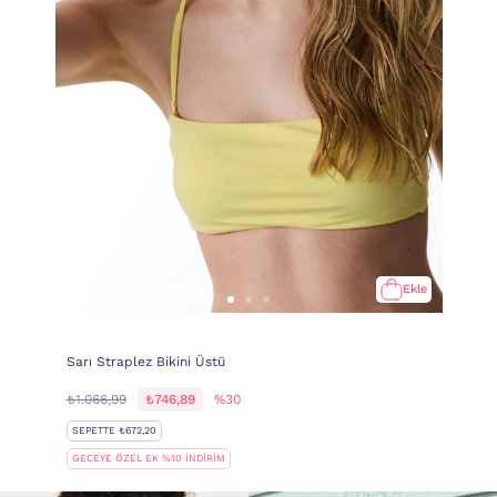
Ekle
Sarı Straplez Bikini Üstü
₺1.066,99
₺746,89
%30
SEPETTE ₺672,20
GECEYE ÖZEL EK %10 İNDİRİM