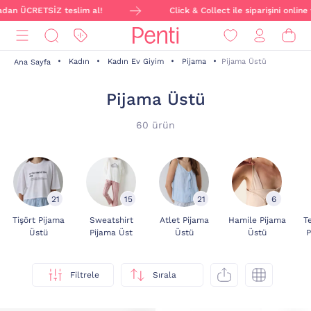
Z teslim al!
Click & Collect ile siparişini online ver, mağaza
Kadın
Kadın Ev Giyim
Pijama
Pijama Üstü
Ana Sayfa
Pijama Üstü
60 ürün
21
15
21
6
Tişört Pijama
Sweatshirt
Atlet Pijama
Hamile Pijama
T
Üstü
Pijama Üst
Üstü
Üstü
P
Filtrele
Sırala