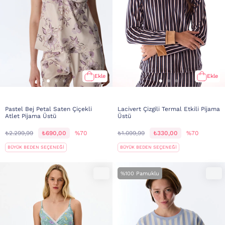
Ekle
Ekle
Pastel Bej Petal Saten Çiçekli
Lacivert Çizgili Termal Etkili Pijama
Atlet Pijama Üstü
Üstü
₺2.299,99
₺690,00
%70
₺1.099,99
₺330,00
%70
BÜYÜK BEDEN SEÇENEĞİ
BÜYÜK BEDEN SEÇENEĞİ
%100 Pamuklu