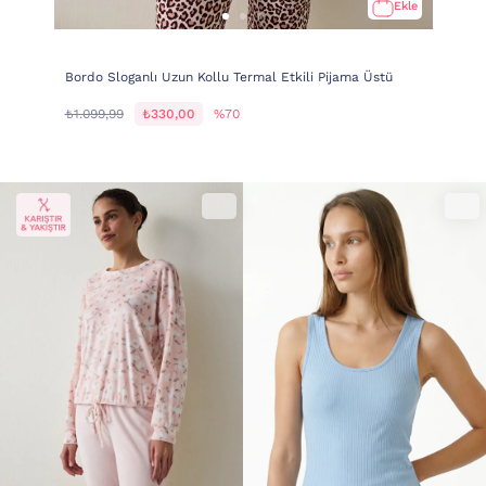
Ekle
Bordo Sloganlı Uzun Kollu Termal Etkili Pijama Üstü
₺1.099,99
₺330,00
%70