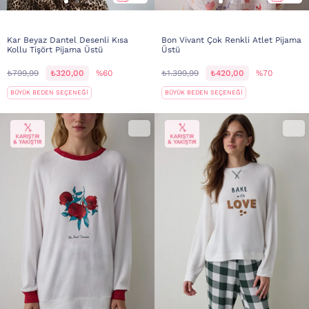
Kar Beyaz Dantel Desenli Kısa
Bon Vivant Çok Renkli Atlet Pijama
Kollu Tişört Pijama Üstü
Üstü
₺799,99
₺320,00
%60
₺1.399,99
₺420,00
%70
BÜYÜK BEDEN SEÇENEĞİ
BÜYÜK BEDEN SEÇENEĞİ