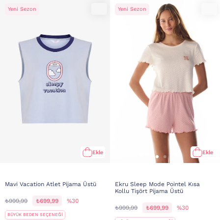
Yeni Sezon
Yeni Sezon
Ekle
Ekle
Mavi Vacation Atlet Pijama Üstü
Ekru Sleep Mode Pointel Kısa
Kollu Tişört Pijama Üstü
₺999,99
₺699,99
%30
₺999,99
₺699,99
%30
BÜYÜK BEDEN SEÇENEĞİ