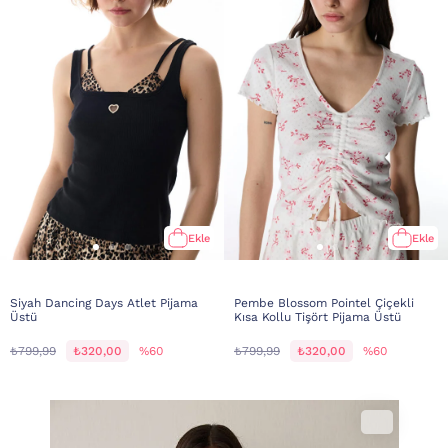
Ekle
Ekle
Siyah Dancing Days Atlet Pijama
Pembe Blossom Pointel Çiçekli
Üstü
Kısa Kollu Tişört Pijama Üstü
₺799,99
₺320,00
%60
₺799,99
₺320,00
%60