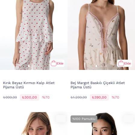
Ekle
Ekle
Kırık Beyaz Kırmızı Kalp Atlet
Bej Margot Baskılı Çiçekli Atlet
Pijama Üstü
Pijama Üstü
₺999,99
₺300,00
%70
₺1.299,99
₺390,00
%70
%100 Pamuklu