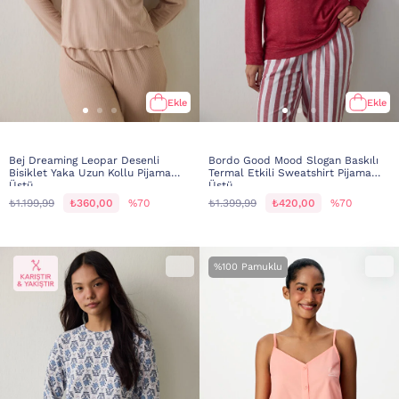
Ekle
Ekle
Bej Dreaming Leopar Desenli
Bordo Good Mood Slogan Baskılı
Bisiklet Yaka Uzun Kollu Pijama
Termal Etkili Sweatshirt Pijama
Üstü
Üstü
₺1.199,99
₺360,00
%70
₺1.399,99
₺420,00
%70
%100 Pamuklu