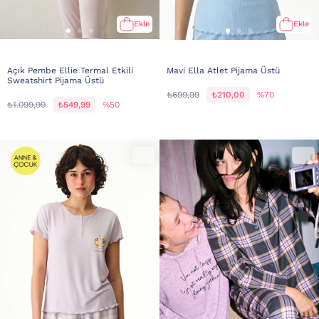
Ekle
Ekle
Açık Pembe Ellie Termal Etkili
Mavi Ella Atlet Pijama Üstü
Sweatshirt Pijama Üstü
₺699,99
₺210,00
%70
₺1.099,99
₺549,99
%50