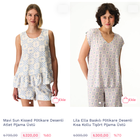
Ekle
Ekle
Mavi Sun Kissed Pötikare Desenli
Lila Ella Baskılı Pötikare Desenli
Atlet Pijama Üstü
Kısa Kollu Tişört Pijama Üstü
₺799,99
₺320,00
%60
₺999,99
₺300,00
%70