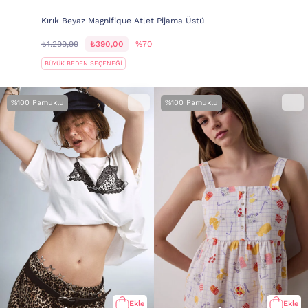
Kırık Beyaz Magnifique Atlet Pijama Üstü
₺1.299,99
₺390,00
%70
BÜYÜK BEDEN SEÇENEĞİ
%100 Pamuklu
%100 Pamuklu
Ekle
Ekle