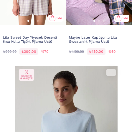
Ekle
Ekle
Lila Sweet Day Yiyecek Desenli
Maybe Later Kapüşonlu Lila
Kısa Kollu Tişört Pijama Üstü
Sweatshirt Pijama Üstü
₺999,99
₺300,00
%70
₺1.199,99
₺480,00
%60