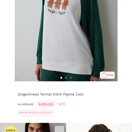
Ekle
Gingerbread Termal Etkili Pijama Üstü
₺1.399,99
₺420,00
%70
BÜYÜK BEDEN SEÇENEĞİ