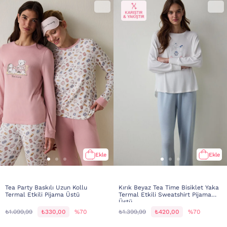
Ekle
Ekle
Tea Party Baskılı Uzun Kollu
Kırık Beyaz Tea Time Bisiklet Yaka
Termal Etkili Pijama Üstü
Termal Etkili Sweatshirt Pijama
Üstü
₺1.099,99
₺330,00
%70
₺1.399,99
₺420,00
%70