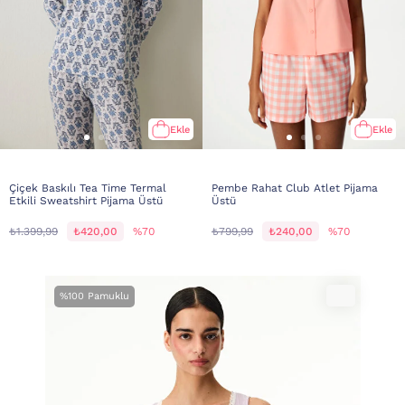
Ekle
Ekle
Çiçek Baskılı Tea Time Termal
Pembe Rahat Club Atlet Pijama
Etkili Sweatshirt Pijama Üstü
Üstü
₺1.399,99
₺420,00
%70
₺799,99
₺240,00
%70
%100 Pamuklu