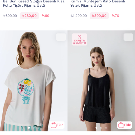
Bej Sun Kissed Slogan Desenli Kısa
Kırmızı Muhteşem Kalp Desenli
Kollu Tişört Pijama Üstü
Yelek Pijama Üstü
₺699,99
₺280,00
%60
₺1.299,99
₺390,00
%70
Ekle
Ekle