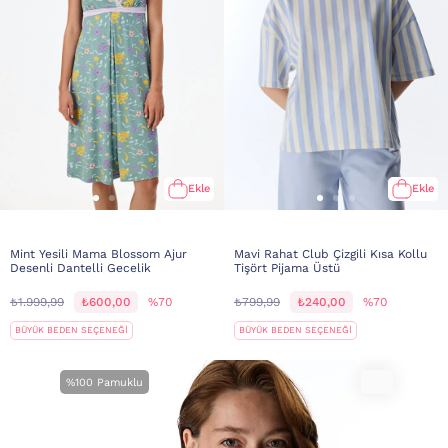
Ekle
Ekle
Mint Yesili Mama Blossom Ajur
Mavi Rahat Club Çizgili Kısa Kollu
Desenli Dantelli Gecelik
Tişört Pijama Üstü
₺1.999,99
₺600,00
%70
₺799,99
₺240,00
%70
BÜYÜK BEDEN SEÇENEĞİ
BÜYÜK BEDEN SEÇENEĞİ
%100 Pamuklu