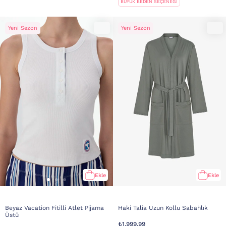
BÜYÜK BEDEN SEÇENEĞİ
Yeni Sezon
Yeni Sezon
Ekle
Ekle
Beyaz Vacation Fitilli Atlet Pijama
Haki Talia Uzun Kollu Sabahlık
Üstü
₺1.999,99