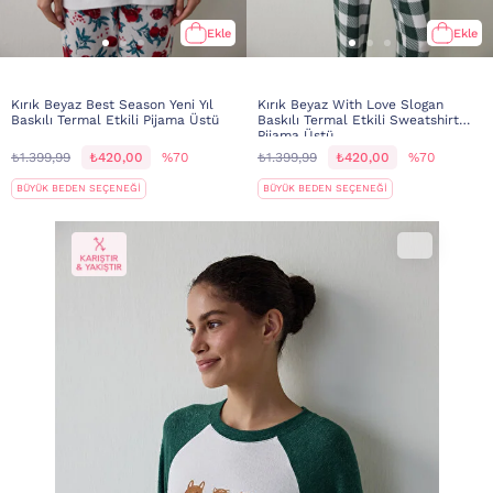
Ekle
Ekle
Kırık Beyaz Best Season Yeni Yıl
Kırık Beyaz With Love Slogan
Baskılı Termal Etkili Pijama Üstü
Baskılı Termal Etkili Sweatshirt
Pijama Üstü
₺1.399,99
₺420,00
%70
₺1.399,99
₺420,00
%70
BÜYÜK BEDEN SEÇENEĞİ
BÜYÜK BEDEN SEÇENEĞİ