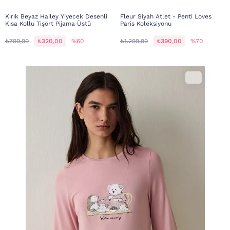
Kırık Beyaz Hailey Yiyecek Desenli
Fleur Siyah Atlet - Penti Loves
Kısa Kollu Tişört Pijama Üstü
Paris Koleksiyonu
₺799,99
₺320,00
%60
₺1.299,99
₺390,00
%70