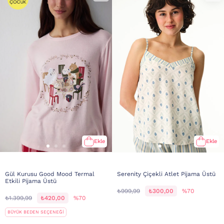
Ekle
Ekle
Gül Kurusu Good Mood Termal
Serenity Çiçekli Atlet Pijama Üstü
Etkili Pijama Üstü
₺999,99
₺300,00
%70
₺1.399,99
₺420,00
%70
BÜYÜK BEDEN SEÇENEĞİ