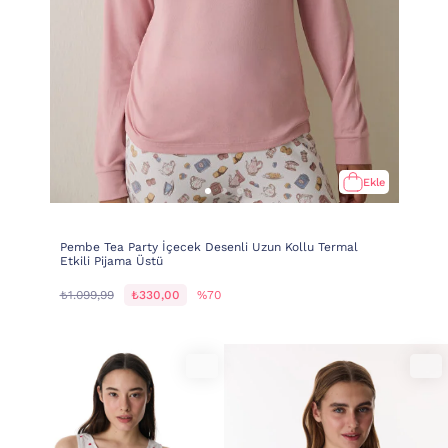
Ekle
Pembe Tea Party İçecek Desenli Uzun Kollu Termal
Etkili Pijama Üstü
₺1.099,99
₺330,00
%70