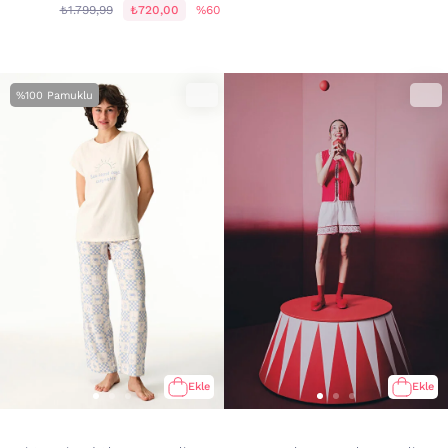
₺1.799,99
₺720,00
%60
%100 Pamuklu
Ekle
Ekle