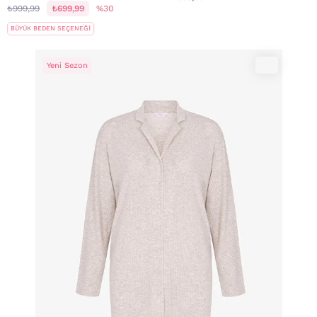
₺999,99
₺699,99
%30
BÜYÜK BEDEN SEÇENEĞİ
Yeni Sezon