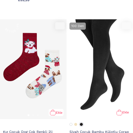
₺99,99
100 Den
Ekle
Ekle
Siyah Çocuk Bambu Külotlu Çorap
Kız Çocuk Dog Çok Renkli 2li