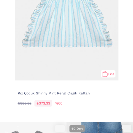
Ekle
Kız Çocuk Shinny Mint Rengi Çizgili Kaftan
₺933,32
₺373,33
%60
40 Den