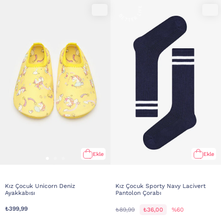
Ekle
Ekle
Kız Çocuk Unicorn Deniz
Kız Çocuk Sporty Navy Lacivert
Ayakkabısı
Pantolon Çorabı
₺399,99
₺89,99
₺36,00
%60