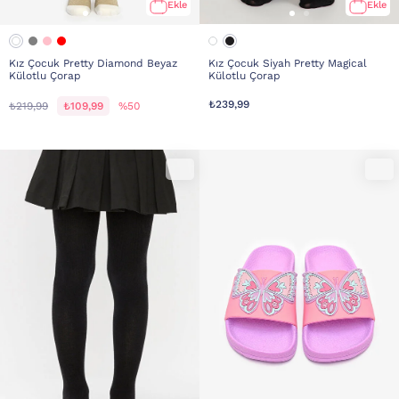
Ekle
Ekle
Kız Çocuk Pretty Diamond Beyaz
Kız Çocuk Siyah Pretty Magical
Külotlu Çorap
Külotlu Çorap
₺239,99
₺219,99
₺109,99
%50