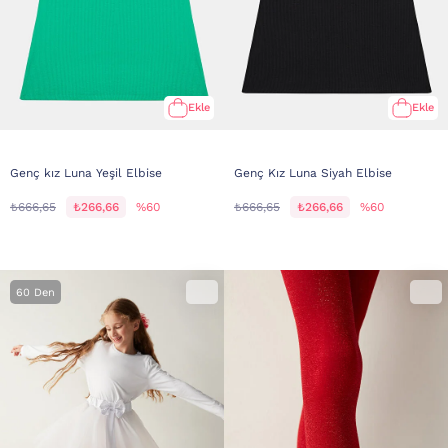
Ekle
Ekle
Genç kız Luna Yeşil Elbise
Genç Kız Luna Siyah Elbise
₺666,65
₺266,66
%60
₺666,65
₺266,66
%60
60 Den