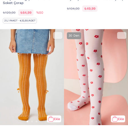
Soket Çorap
₺104,99
₺49,99
₺129,99
₺64,99
%50
2'LI PAKET · ₺32,50/ADET
30 Den
Ekle
Ekle