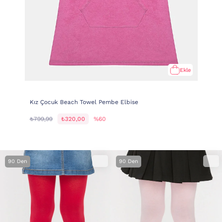
Ekle
Kız Çocuk Beach Towel Pembe Elbise
₺799,99
₺320,00
%60
90 Den
90 Den