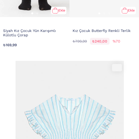
Ekle
Ekle
Siyah Kız Çocuk Yün Karışımlı
Kız Çocuk Butterfly Renkli Terlik
Külotlu Çorap
₺799,99
₺240,00
%70
₺169,99