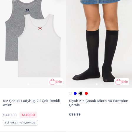
Ekle
Ekle
Kız Çocuk Ladybug 2li Çok Renkli
Siyah Kız Çocuk Micro 40 Pantolon
Atlet
Çorabı
₺99,99
₺449,99
₺149,00
2'LI PAKET · ₺74,50/ADET