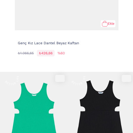
Ekle
Genç Kız Lace Dantel Beyaz Kaftan
₺1.066,65
₺426,66
%60