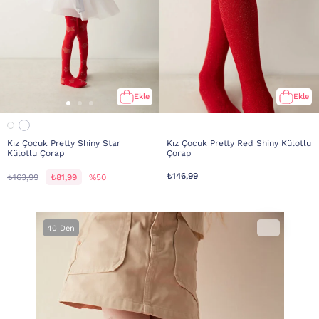
Ekle
Ekle
Kız Çocuk Pretty Shiny Star
Kız Çocuk Pretty Red Shiny Külotlu
Külotlu Çorap
Çorap
₺146,99
₺163,99
₺81,99
%50
40 Den