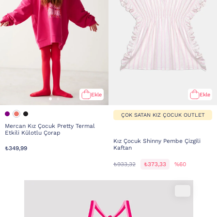
Ekle
Ekle
ÇOK SATAN KIZ ÇOCUK OUTLET
Mercan Kız Çocuk Pretty Termal
Etkili Külotlu Çorap
Kız Çocuk Shinny Pembe Çizgili
Kaftan
₺349,99
₺933,32
₺373,33
%60