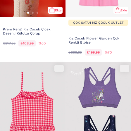
Ekle
Ekle
ÇOK SATAN KIZ ÇOCUK OUTLET
Krem Rengi Kız Çocuk Çicek
Desenli Külotlu Çorap
Kız Çocuk Flower Garden Çok
Renkli Elbise
₺217,99
₺108,99
%50
₺666,65
₺199,99
%70