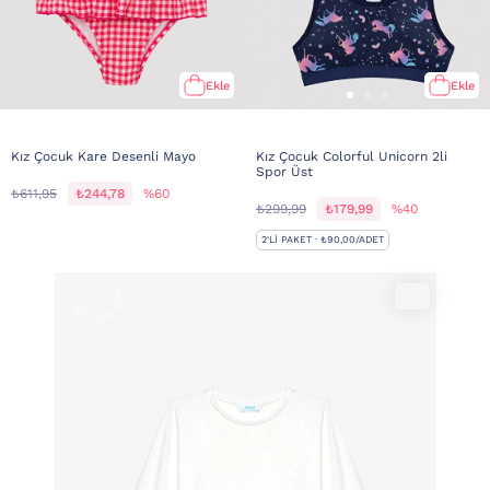
Ekle
Ekle
Kız Çocuk Kare Desenli Mayo
Kız Çocuk Colorful Unicorn 2li
Spor Üst
₺611,95
₺244,78
%60
₺299,99
₺179,99
%40
2'LI PAKET · ₺90,00/ADET