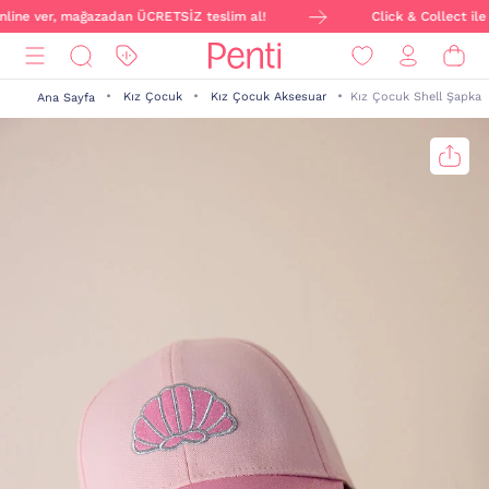
online ver, mağazadan ÜCRETSİZ teslim al!
Click & Collect ile 
Kız Çocuk
Kız Çocuk Aksesuar
Kız Çocuk Shell Şapka
Ana Sayfa