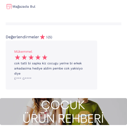
Mağazada Bul
Değerlendirmeler
5
(5)
Mükemmel
cok tatli bi sapka kiz cocugu yerine bi erkek
arkadasima hediye aldim pembe cok yakisiyo
diye
E*** G****