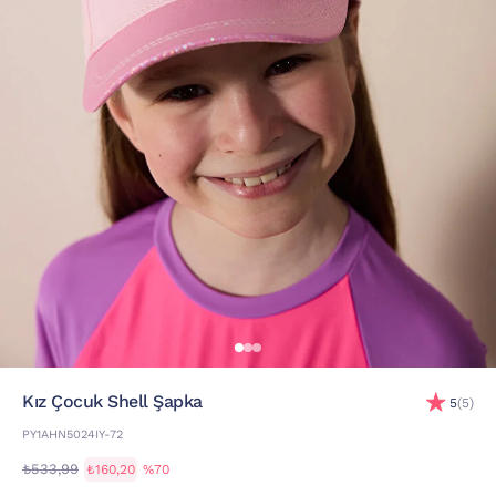
Kız Çocuk Shell Şapka
5
(5)
PY1AHN5024IY-72
₺533,99
₺160,20
%70