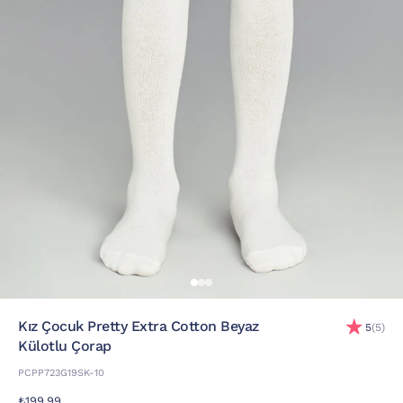
Kız Çocuk Pretty Extra Cotton Beyaz
5
(5)
Külotlu Çorap
PCPP723G19SK-10
₺199,99