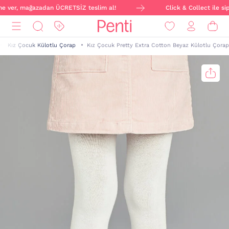
ine ver, mağazadan ÜCRETSİZ teslim al!
Click & Collect ile sip
Kız Çocuk Külotlu Çorap
Kız Çocuk Pretty Extra Cotton Beyaz Külotlu Çorap