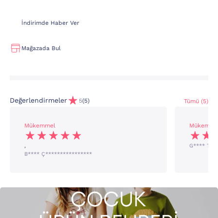
İndirimde Haber Ver
Mağazada Bul
Değerlendirmeler
5
(5)
Tümü (5)
Mükemmel
Mükemme
,
G**** T**
B**** Ç****************