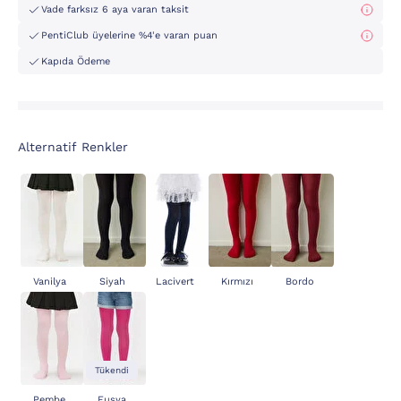
Vade farksız 6 aya varan taksit
PentiClub üyelerine %4'e varan puan
Kapıda Ödeme
Alternatif Renkler
Vanilya
Siyah
Lacivert
Kırmızı
Bordo
Tükendi
Pembe
Fuşya