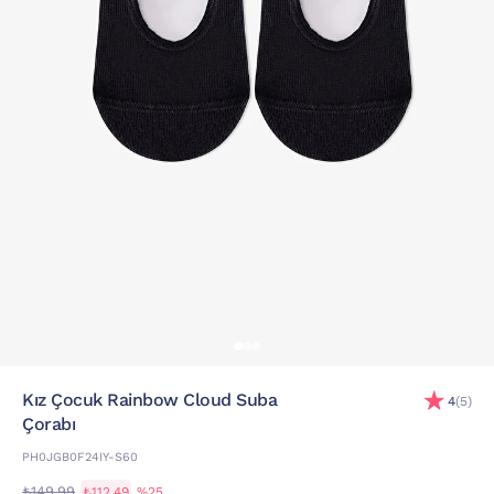
Kız Çocuk Rainbow Cloud Suba
4
(5)
Çorabı
PH0JGB0F24IY-S60
₺149,99
₺112,49
%25