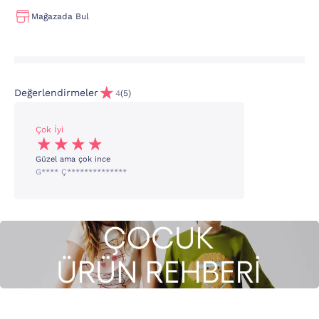
Mağazada Bul
Değerlendirmeler
4
(5)
Çok İyi
Güzel ama çok ince
G**** Ç**************