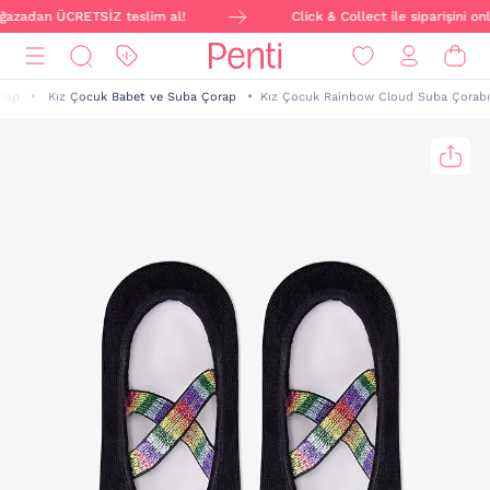
ağazadan ÜCRETSİZ teslim al!
Click & Collect ile siparişini on
rap
Kız Çocuk Babet ve Suba Çorap
Kız Çocuk Rainbow Cloud Suba Çorabı