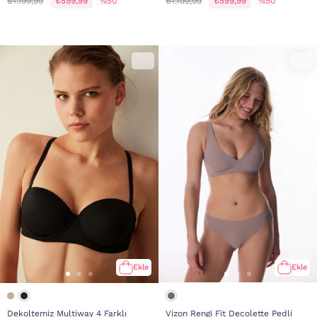
₺1.199,99
₺599,99
%50
₺1.199,99
₺599,99
%50
Ekle
Ekle
Dekoltemiz Multiway 4 Farklı
Vizon Rengi Fit Decolette Pedli