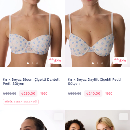
Ekle
Ekle
Kırık Beyaz Bloom Çiçekli Dantelli
Kırık Beyaz Daylift Çiçekli Pedli
Pedli Sütyen
Sütyen
₺699,99
₺280,00
%60
₺599,99
₺240,00
%60
BÜYÜK BEDEN SEÇENEĞİ