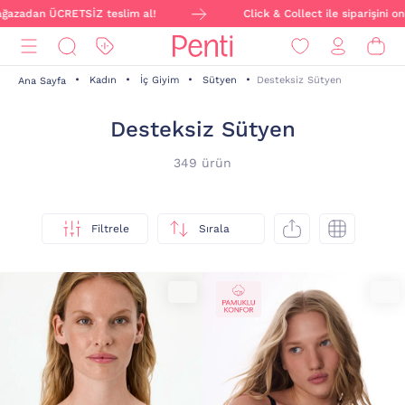
TSİZ teslim al!
Click & Collect ile siparişini online ver, mağ
Kadın
İç Giyim
Sütyen
Desteksiz Sütyen
Ana Sayfa
Desteksiz Sütyen
349 ürün
Filtrele
Sırala