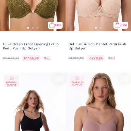
Ekle
Ekle
Olive Green Front Opening Lolup
Gül Kurusu Pop Dantel Pedli Push
Pedli Push Up Sütyen
Up Sütyen
₺1.499,99
₺1.124,99
%25
₺1.299,99
₺779,99
%40