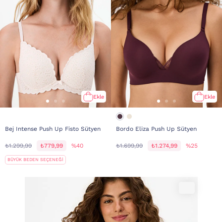
Ekle
Ekle
Bej Intense Push Up Fisto Sütyen
Bordo Eliza Push Up Sütyen
₺1.299,99
₺779,99
%40
₺1.699,99
₺1.274,99
%25
BÜYÜK BEDEN SEÇENEĞİ