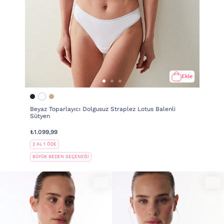
Ekle
Beyaz Toparlayıcı Dolgusuz Straplez Lotus Balenli
Sütyen
₺1.099,99
2 AL 1 ÖDE
BÜYÜK BEDEN SEÇENEĞİ