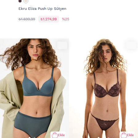
Ekru Eliza Push Up Sütyen
₺1.699,99
₺1.274,99
%25
Ekle
Ekle