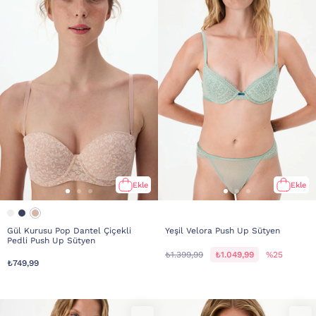
Ekle
Ekle
Gül Kurusu Pop Dantel Çiçekli
Yeşil Velora Push Up Sütyen
Pedli Push Up Sütyen
₺1.399,99
₺1.049,99
%25
₺749,99