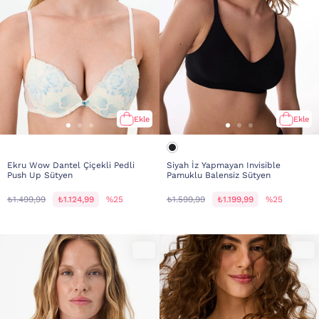
Ekle
Ekle
Ekru Wow Dantel Çiçekli Pedli
Siyah İz Yapmayan Invisible
Push Up Sütyen
Pamuklu Balensiz Sütyen
₺1.499,99
₺1.124,99
%25
₺1.599,99
₺1.199,99
%25