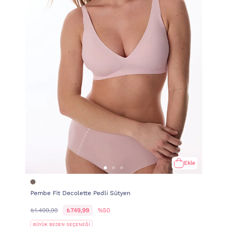
Ekle
Pembe Fit Decolette Pedli Sütyen
₺1.499,99
₺749,99
%50
BÜYÜK BEDEN SEÇENEĞİ