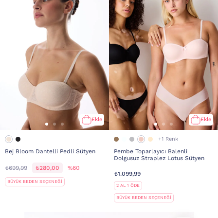
Ekle
Ekle
+1 Renk
Bej Bloom Dantelli Pedli Sütyen
Pembe Toparlayıcı Balenli
Dolgusuz Straplez Lotus Sütyen
₺699,99
₺280,00
%60
₺1.099,99
BÜYÜK BEDEN SEÇENEĞİ
2 AL 1 ÖDE
BÜYÜK BEDEN SEÇENEĞİ