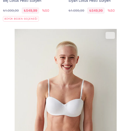
Bej Lotus Pedli Sütyen
Siyah Lotus Pedli Sütyen
₺1.099,99
₺549,99
%50
₺1.099,99
₺549,99
%50
BÜYÜK BEDEN SEÇENEĞİ