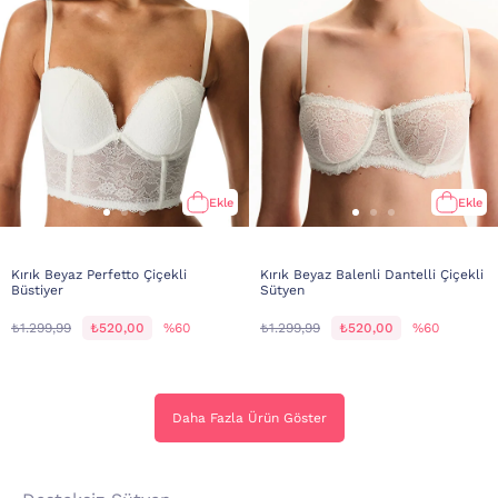
Ekle
Ekle
Kırık Beyaz Perfetto Çiçekli
Kırık Beyaz Balenli Dantelli Çiçekli
Büstiyer
Sütyen
₺1.299,99
₺520,00
%60
₺1.299,99
₺520,00
%60
Daha Fazla Ürün Göster