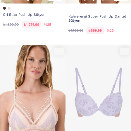
Gri Eliza Push Up Sütyen
Kahverengi Super Push Up Dantel
Sütyen
₺1.699,99
₺1.274,99
%25
₺1.199,99
₺899,99
%25