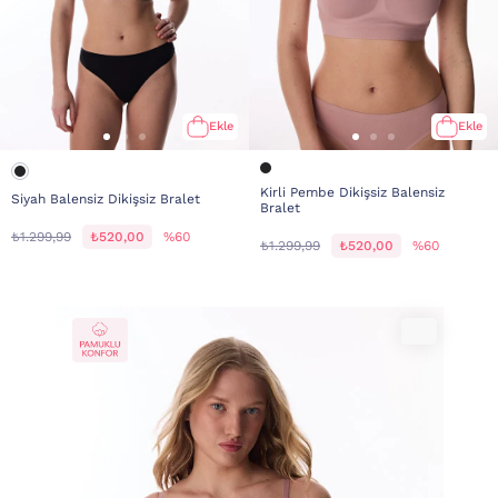
Ekle
Ekle
Kirli Pembe Dikişsiz Balensiz
Siyah Balensiz Dikişsiz Bralet
Bralet
₺1.299,99
₺520,00
%60
₺1.299,99
₺520,00
%60