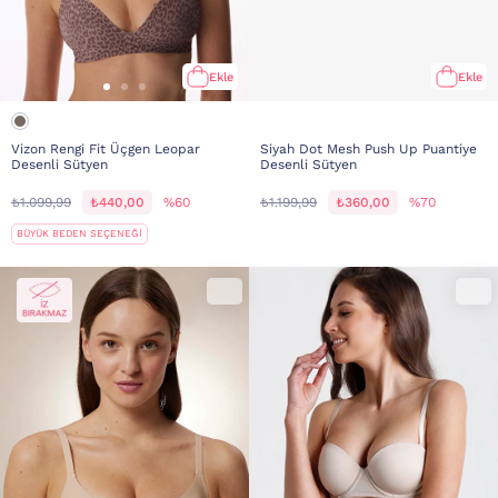
Ekle
Ekle
Vizon Rengi Fit Üçgen Leopar
Siyah Dot Mesh Push Up Puantiye
Desenli Sütyen
Desenli Sütyen
₺1.099,99
₺440,00
%60
₺1.199,99
₺360,00
%70
BÜYÜK BEDEN SEÇENEĞİ