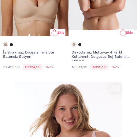
Ekle
Ekle
İz Bırakmaz Dikişsiz Invisible
Dekoltemiz Multiway 4 Farklı
Balensiz Sütyen
Kullanımlı Dolgusuz Bej Balenli
Sütyen
₺1.499,99
₺1.124,99
%25
₺1.199,99
₺899,99
%25