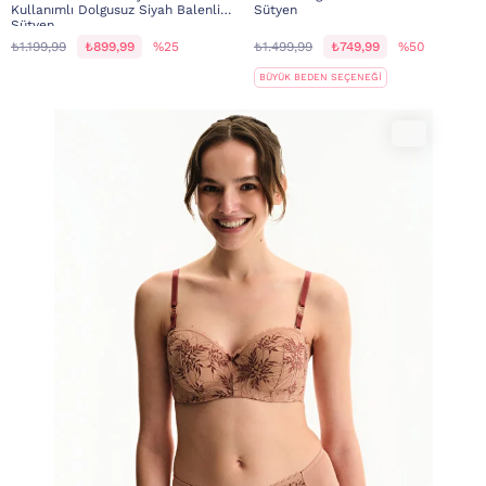
Kullanımlı Dolgusuz Siyah Balenli
Sütyen
Sütyen
₺1.199,99
₺899,99
%25
₺1.499,99
₺749,99
%50
BÜYÜK BEDEN SEÇENEĞİ