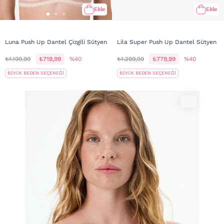
Ekle
Ekle
Luna Push Up Dantel Çizgili Sütyen
Lila Super Push Up Dantel Sütyen
₺1.199,99
₺719,99
%40
₺1.299,99
₺779,99
%40
BÜYÜK BEDEN SEÇENEĞİ
BÜYÜK BEDEN SEÇENEĞİ