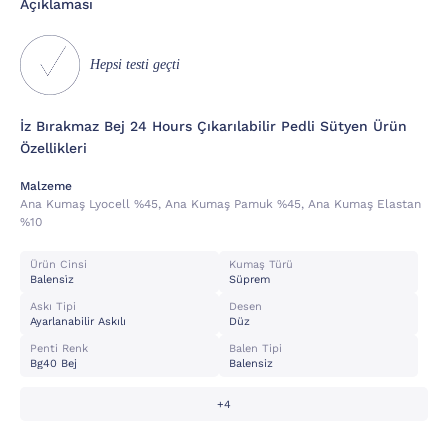
Açıklaması
Hepsi testi geçti
İz Bırakmaz Bej 24 Hours Çıkarılabilir Pedli Sütyen Ürün
Özellikleri
Malzeme
Ana Kumaş Lyocell %45, Ana Kumaş Pamuk %45, Ana Kumaş Elastan
%10
Ürün Cinsi
Kumaş Türü
Balensi̇z
Süprem
Askı Tipi
Desen
Ayarlanabilir Askılı
Düz
Penti Renk
Balen Tipi
Bg40 Bej
Balensiz
+4