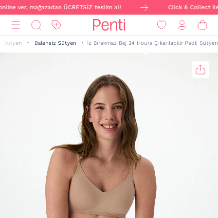
 online ver, mağazadan ÜCRETSİZ teslim al!
Click & Collect ile
Sütyen
Balensiz Sütyen
İz Bırakmaz Bej 24 Hours Çıkarılabilir Pedli Sütyen