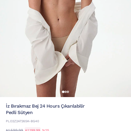
İz Bırakmaz Bej 24 Hours Çıkarılabilir
Pedli Sütyen
PLO2Z2A726SK-BG40
₺1.599,99
₺1.199,99
%25