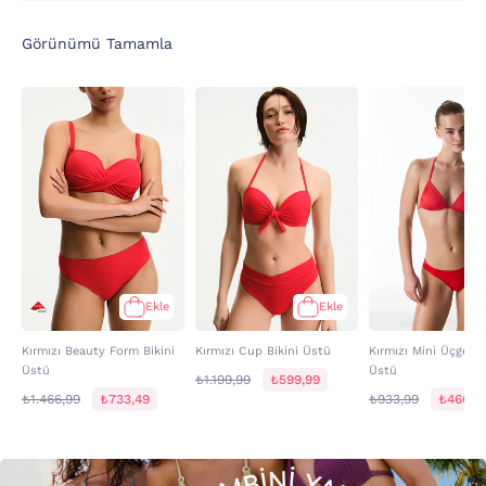
Görünümü Tamamla
Ekle
Ekle
Kırmızı Beauty Form Bikini
Kırmızı Cup Bikini Üstü
Kırmızı Mini Üçgen B
Üstü
Üstü
₺1.199,99
₺599,99
₺1.466,99
₺733,49
₺933,99
₺466,9