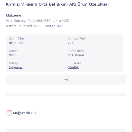
Kırmızı V Kesim Orta Bel Bikini Altı Ürün Özellikleri
Malzeme
Ana Kumaş:
Poli̇ami̇d %80, Li̇kra %20
Astar:
Poli̇ami̇d %83, Elastan %17
Ürün Cinsi
Kumaş Türü
Bikini Alt
Vual
Desen
Penti Renk
Düz
Rd4 Kirmizi
Detay
Kullanım
Dokusuz
Günlük
+4
Mağazada Bul