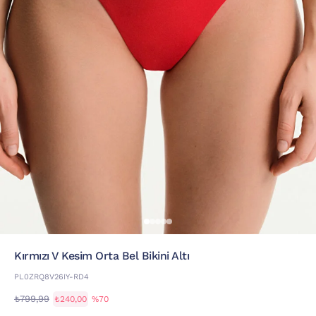
Kırmızı V Kesim Orta Bel Bikini Altı
PL0ZRQ8V26IY-RD4
₺799,99
₺240,00
%70