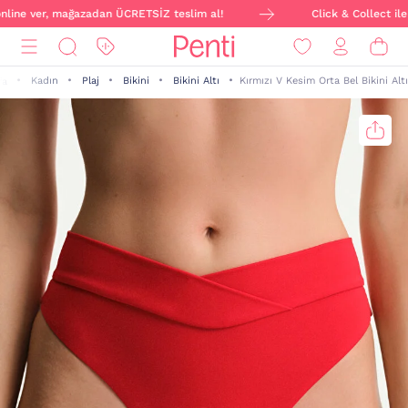
nline ver, mağazadan ÜCRETSİZ teslim al!
Click & Collect ile s
Kadın
Plaj
Bikini
Bikini Altı
Kırmızı V Kesim Orta Bel Bikini Altı
fa