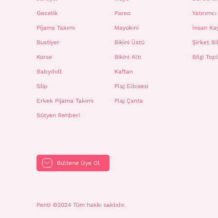
Gecelik
Pareo
Yatırımcı 
Pijama Takımı
Mayokini
İnsan Ka
Bustiyer
Bikini Üstü
Şirket Bil
Korse
Bikini Altı
Bilgi To
Babydoll
Kaftan
Slip
Plaj Elbisesi
Erkek Pijama Takımı
Plaj Çanta
Sütyen Rehberi
Bültene Üye Ol
Penti ©2024 Tüm hakkı saklıdır.