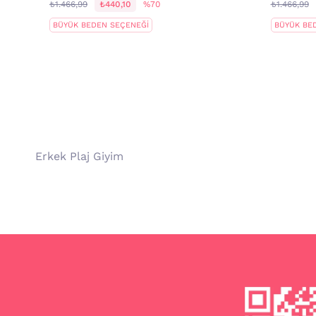
₺1.466,99
₺440,10
%70
₺1.466,99
BÜYÜK BEDEN SEÇENEĞİ
BÜYÜK BE
Erkek Plaj Giyim