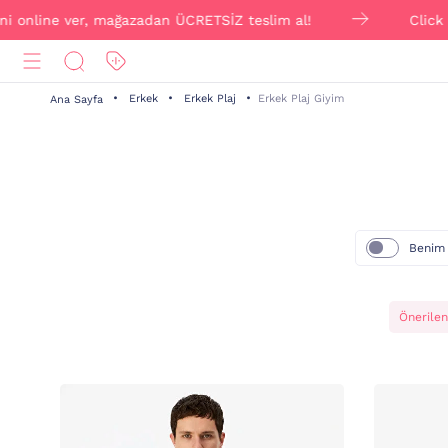
i online ver, mağazadan ÜCRETSİZ teslim al!
Click & 
Erkek
Erkek Plaj
Erkek Plaj Giyim
Ana Sayfa
Benim
Önerilen