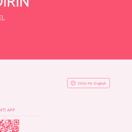
Click For English
NTI APP