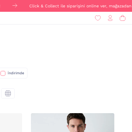
Click & Collect ile siparişini online ver, mağazadan Ü
İndirimde