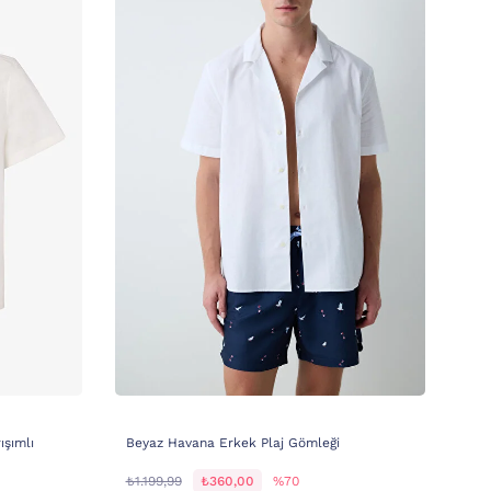
ışımlı
Beyaz Havana Erkek Plaj Gömleği
₺1.199,99
₺360,00
%70