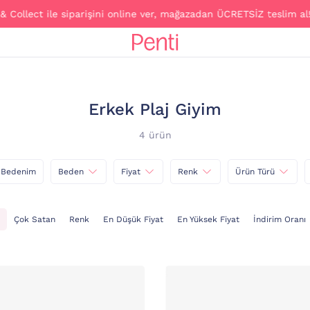
Collect ile siparişini online ver, mağazadan ÜCRETSİZ teslim al!
Erkek Plaj Giyim
4 ürün
 Bedenim
Beden
Fiyat
Renk
Ürün Türü
Çok Satan
Renk
En Düşük Fiyat
En Yüksek Fiyat
İndirim Oranı