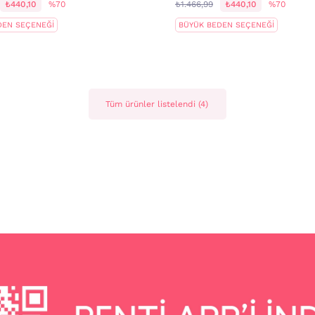
₺440,10
%70
₺1.466,99
₺440,10
%70
DEN SEÇENEĞİ
BÜYÜK BEDEN SEÇENEĞİ
Tüm ürünler listelendi (4)