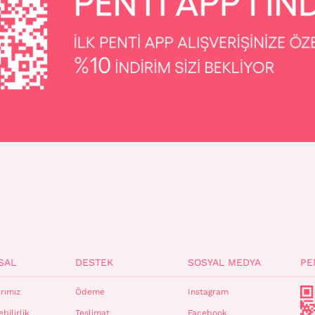
SAL
DESTEK
SOSYAL MEDYA
PE
rımız
Ödeme
Instagram
bilirlik
Teslimat
Facebook