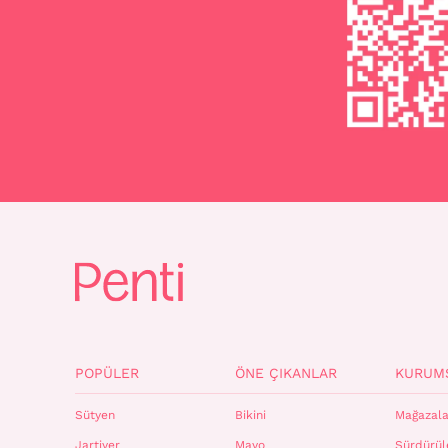
POPÜLER
ÖNE ÇIKANLAR
KURUM
Sütyen
Bikini
Mağazala
Jartiyer
Mayo
Sürdürüle