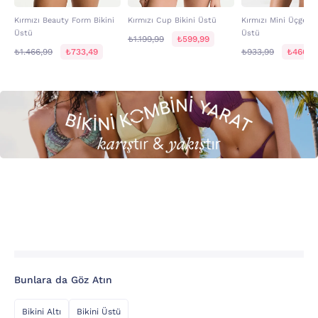
Kırmızı Beauty Form Bikini
Kırmızı Cup Bikini Üstü
Kırmızı Mini Üçgen B
Üstü
Üstü
₺1.199,99
₺599,99
₺1.466,99
₺733,49
₺933,99
₺466,9
Bunlara da Göz Atın
Bikini Altı
Bikini Üstü