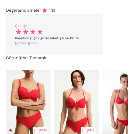
Değerlendirmeler
4
(5)
Çok İyi
Kapatıcılığı çok güzel rahat şık ve kaliteli
M***** E****
Görünümü Tamamla
Ekle
Ekle