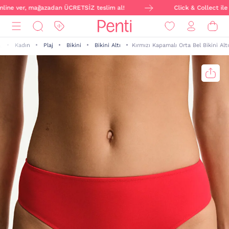
nline ver, mağazadan ÜCRETSİZ teslim al!
Click & Collect ile s
Kadın
Plaj
Bikini
Bikini Altı
Kırmızı Kapamalı Orta Bel Bikini Altı
a