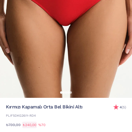
Kırmızı Kapamalı Orta Bel Bikini Altı
4
(5)
PLIF5DKG26IY-RD4
₺799,99
₺240,00
%70