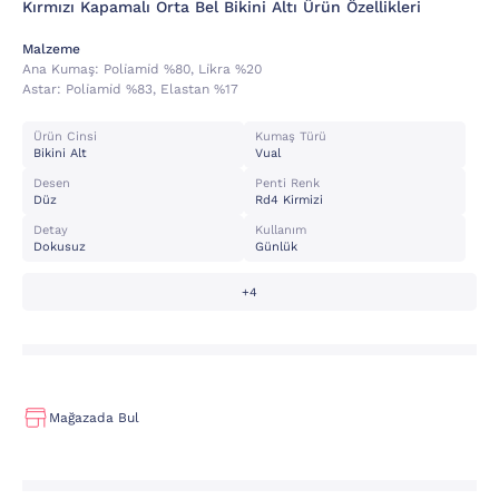
Kırmızı Kapamalı Orta Bel Bikini Altı Ürün Özellikleri
Malzeme
Ana Kumaş:
Poli̇ami̇d %80, Li̇kra %20
Astar:
Poli̇ami̇d %83, Elastan %17
Ürün Cinsi
Kumaş Türü
Bikini Alt
Vual
Desen
Penti Renk
Düz
Rd4 Kirmizi
Detay
Kullanım
Dokusuz
Günlük
+4
Mağazada Bul