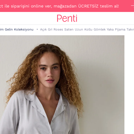
siparişini online ver, mağazadan ÜCRETSİZ teslim al!
im Gelin Koleksiyonu
Açık Gri Roses Saten Uzun Kollu Gömlek Yaka Pijama Takı