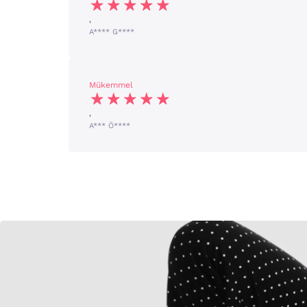
,
A**** G****
Mükemmel
,
A*** Ö****