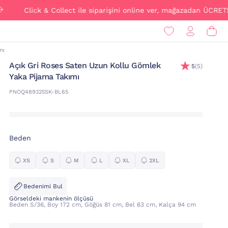
Click & Collect ile siparişini online ver, mağazadan ÜCRETSİZ tes
mı
Açık Gri Roses Saten Uzun Kollu Gömlek
5
(5)
Yaka Pijama Takımı
PNOQ489325SK-BL65
Beden
XS
S
M
L
XL
2XL
Bedenimi Bul
Görseldeki mankenin ölçüsü
Beden S/36, Boy 172 cm, Göğüs 81 cm, Bel 63 cm, Kalça 94 cm