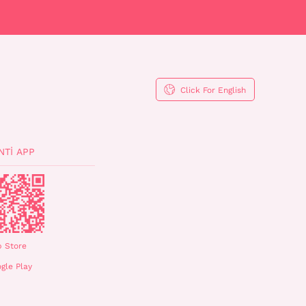
Click For English
NTI APP
 Store
gle Play