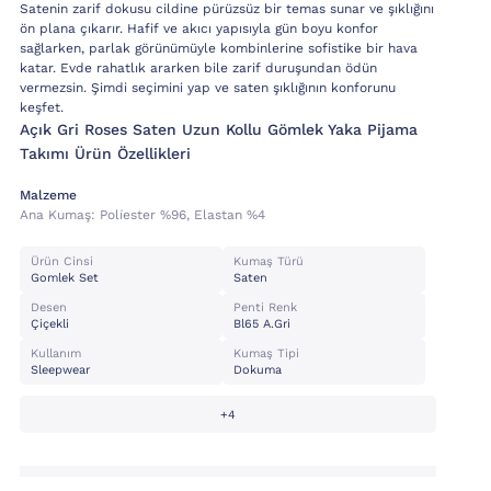
Satenin zarif dokusu cildine pürüzsüz bir temas sunar ve şıklığını
ön plana çıkarır. Hafif ve akıcı yapısıyla gün boyu konfor
sağlarken, parlak görünümüyle kombinlerine sofistike bir hava
katar. Evde rahatlık ararken bile zarif duruşundan ödün
vermezsin. Şimdi seçimini yap ve saten şıklığının konforunu
keşfet.
Açık Gri Roses Saten Uzun Kollu Gömlek Yaka Pijama
Takımı Ürün Özellikleri
Malzeme
Ana Kumaş:
Poli̇ester %96, Elastan %4
Ürün Cinsi
Kumaş Türü
Gomlek Set
Saten
Desen
Penti Renk
Çiçekli
Bl65 A.gri
Kullanım
Kumaş Tipi
Sleepwear
Dokuma
+4