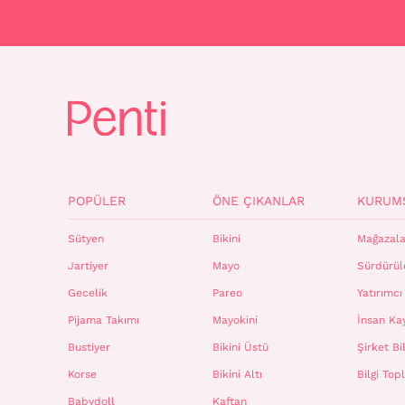
POPÜLER
ÖNE ÇIKANLAR
KURUM
Sütyen
Bikini
Mağazala
Jartiyer
Mayo
Sürdürüle
Gecelik
Pareo
Yatırımcı 
Pijama Takımı
Mayokini
İnsan Ka
Bustiyer
Bikini Üstü
Şirket Bil
Korse
Bikini Altı
Bilgi To
Babydoll
Kaftan