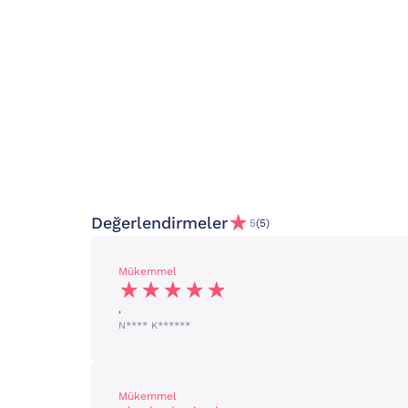
Değerlendirmeler
5
(5)
Mükemmel
,
N**** K******
Mükemmel