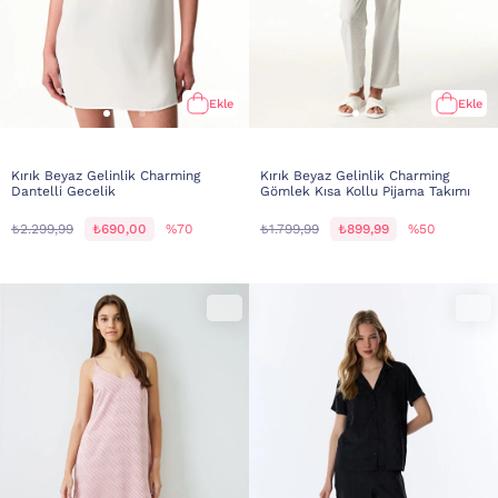
Ekle
Ekle
Kırık Beyaz Gelinlik Charming
Kırık Beyaz Gelinlik Charming
Dantelli Gecelik
Gömlek Kısa Kollu Pijama Takımı
₺2.299,99
₺690,00
%70
₺1.799,99
₺899,99
%50