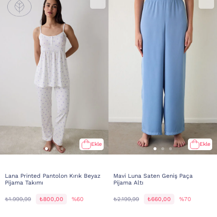
Ekle
Ekle
Lana Printed Pantolon Kırık Beyaz
Mavi Luna Saten Geniş Paça
Pijama Takımı
Pijama Altı
₺1.999,99
₺800,00
%60
₺2.199,99
₺660,00
%70