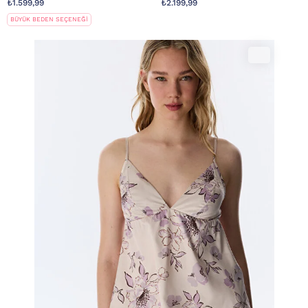
₺1.599,99
₺2.199,99
BÜYÜK BEDEN SEÇENEĞİ