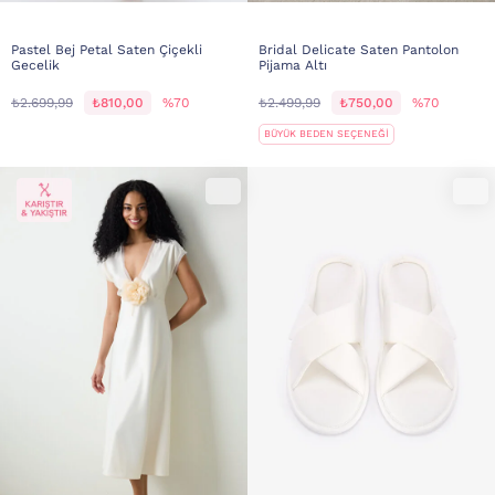
Pastel Bej Petal Saten Çiçekli
Bridal Delicate Saten Pantolon
Gecelik
Pijama Altı
₺2.699,99
₺810,00
%70
₺2.499,99
₺750,00
%70
BÜYÜK BEDEN SEÇENEĞİ