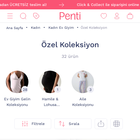
ETSİZ teslim al!
Click & Collect ile siparişini online ver, ma
Kadın
Kadın Ev Giyim
Özel Koleksiyon
Ana Sayfa
Özel Koleksiyon
32 ürün
28
1
3
Ev Giyim Gelin
Hamile &
Aile
Koleksiyonu
Lohusa
Koleksiyonu
Emzirme
Koleksiyonu
Filtrele
Sırala