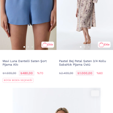
Ekle
Ekle
Mavi Luna Dantelli Saten Şort
Pastel Bej Petal Saten 3/4 Kollu
Pijama Altı
Sabahlık Pijama Üstü
₺1.599,99
₺480,00
%70
₺2.499,99
₺1.000,00
%60
BÜYÜK BEDEN SEÇENEĞİ