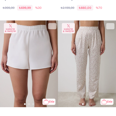
₺999,99
₺699,99
%30
₺2.199,99
₺660,00
%70
Ekle
Ekle