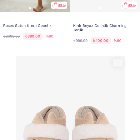
Ekle
Ekle
Roses Saten Krem Gecelik
Kırık Beyaz Gelinlik Charming
Terlik
₺2.199,99
₺880,00
%60
₺999,99
₺400,00
%60