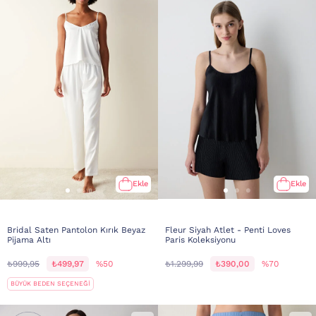
Ekle
Ekle
Bridal Saten Pantolon Kırık Beyaz
Fleur Siyah Atlet - Penti Loves
Pijama Altı
Paris Koleksiyonu
₺999,95
₺499,97
%50
₺1.299,99
₺390,00
%70
BÜYÜK BEDEN SEÇENEĞİ