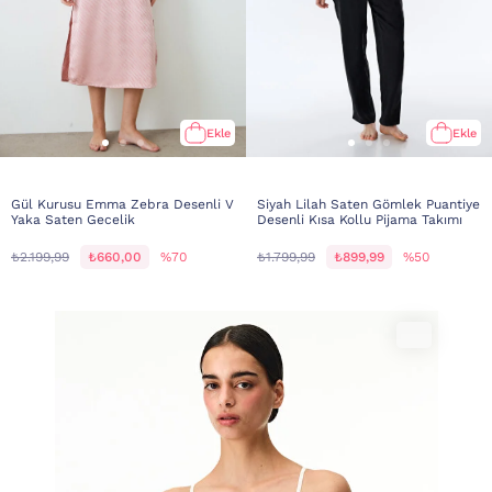
Ekle
Ekle
Gül Kurusu Emma Zebra Desenli V
Siyah Lilah Saten Gömlek Puantiye
Yaka Saten Gecelik
Desenli Kısa Kollu Pijama Takımı
₺2.199,99
₺660,00
%70
₺1.799,99
₺899,99
%50