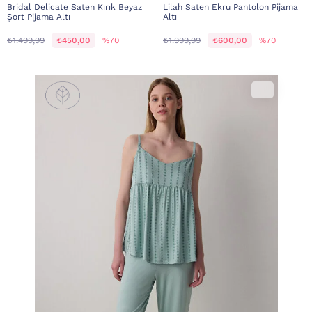
Bridal Delicate Saten Kırık Beyaz
Lilah Saten Ekru Pantolon Pijama
Şort Pijama Altı
Altı
₺1.499,99
₺450,00
%70
₺1.999,99
₺600,00
%70