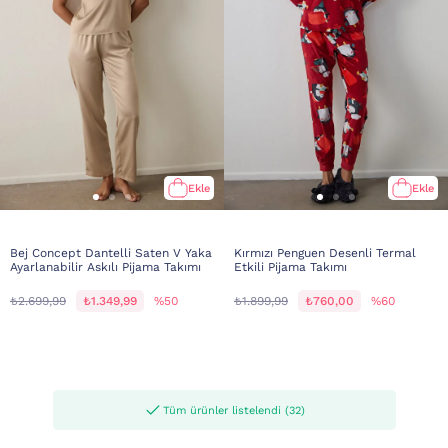
Ekle
Ekle
Bej Concept Dantelli Saten V Yaka
Kırmızı Penguen Desenli Termal
Ayarlanabilir Askılı Pijama Takımı
Etkili Pijama Takımı
₺2.699,99
₺1.349,99
%50
₺1.899,99
₺760,00
%60
Tüm ürünler listelendi (32)