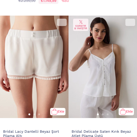
₺2.299,99
₺1.149,99
%50
Ekle
Ekle
Bridal Lacy Dantelli Beyaz Şort
Bridal Delicate Saten Kırık Beyaz
Pijama Altı
Atlet Pijama Üstü