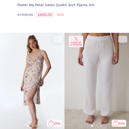
Pastel Bej Petal Saten Çiçekli Şort Pijama Altı
₺1.999,99
₺600,00
%70
Ekle
Ekle