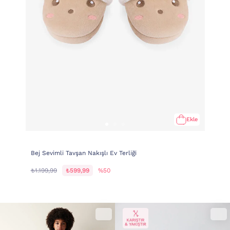
Ekle
Bej Sevimli Tavşan Nakışlı Ev Terliği
₺1.199,99
₺599,99
%50