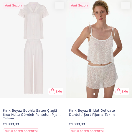
Yeni Sezon
Yeni Sezon
Ekle
Ekle
Kırık Beyaz Sophia Saten Çizgili
Kırık Beyaz Bridal Delicate
Kısa Kollu Gömlek Pantolon Pijama
Dantelli Şort Pijama Takımı
Takımı
₺1.999,99
₺1.399,99
BÜYÜK BEDEN SEÇENEĞİ
BÜYÜK BEDEN SEÇENEĞİ