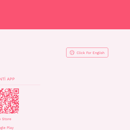
Click For English
NTI APP
 Store
gle Play