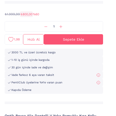
₺1.999,99
₺800,00
%60
Hızlı Al
Sepete Ekle
1,9B
3000 TL ve üzeri ücretsiz kargo
1-10 iş günü içinde kargoda
30 gün içinde iade ve değişim
Vade farksız 6 aya varan taksit
PentiClub üyelerine %4'e varan puan
Kapıda Ödeme
Optik Beyaz Alia Dantelli V Yaka Pamuklu Kısa Kollu