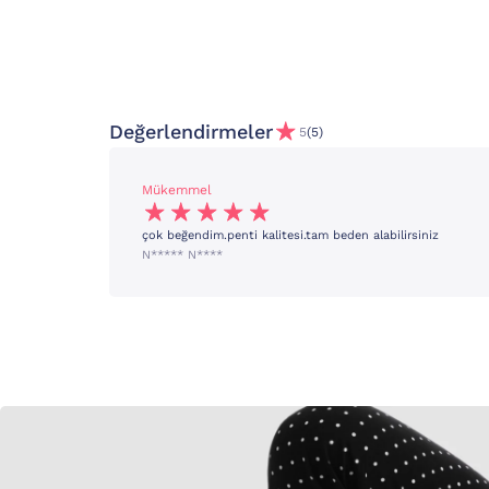
Değerlendirmeler
5
(5)
Mükemmel
çok beğendim.penti kalitesi.tam beden alabilirsiniz
N***** N****