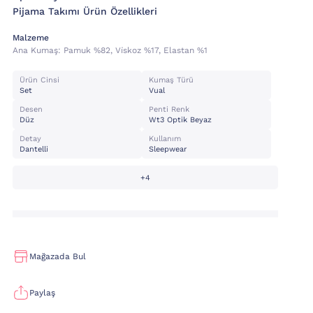
Pijama Takımı Ürün Özellikleri
Malzeme
Ana Kumaş:
Pamuk %82, Vi̇skoz %17, Elastan %1
Ürün Cinsi
Kumaş Türü
Set
Vual
Desen
Penti Renk
Düz
Wt3 Optik Beyaz
Detay
Kullanım
Dantelli
Sleepwear
+4
Mağazada Bul
Paylaş