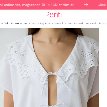
line ver, mağazadan ÜCRETSİZ teslim al!
Click & Colle
im Gelin Koleksiyonu
Optik Beyaz Alia Dantelli V Yaka Pamuklu Kısa Kollu Pijam