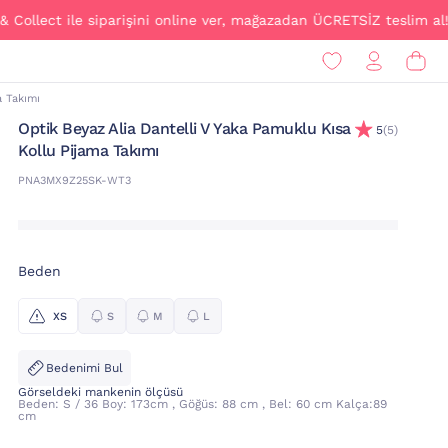
ct ile siparişini online ver, mağazadan ÜCRETSİZ teslim al!
a Takımı
Optik Beyaz Alia Dantelli V Yaka Pamuklu Kısa
5
(5)
Kollu Pijama Takımı
PNA3MX9Z25SK-WT3
Beden
XS
S
M
L
Bedenimi Bul
Görseldeki mankenin ölçüsü
Beden: S / 36 Boy: 173cm , Göğüs: 88 cm , Bel: 60 cm Kalça:89
cm