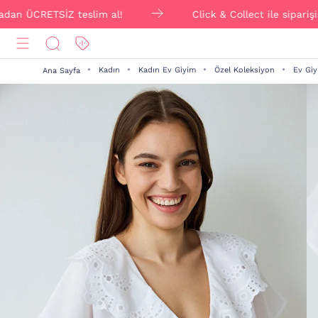
ÜCRETSİZ teslim al!
Click & Collect ile siparişini on
Kadın
Kadın Ev Giyim
Özel Koleksiyon
Ev Giy
Ana Sayfa