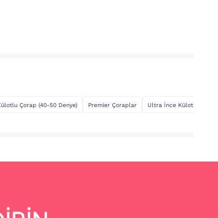
Külotlu Çorap (40-50 Denye)
Premier Çoraplar
Ultra İnce Külotlu Çorap