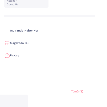
Kategori
Corap Pc
İndirimde Haber Ver
Mağazada Bul
Paylaş
Tümü (8)