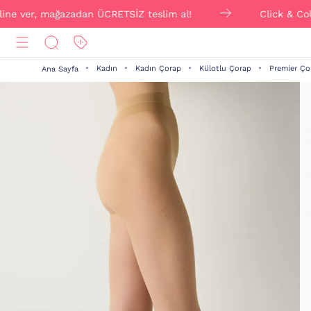
ver, mağazadan ÜCRETSİZ teslim al!
Click & Collect il
Kadın
Kadın Çorap
Külotlu Çorap
Premier Ço
Ana Sayfa