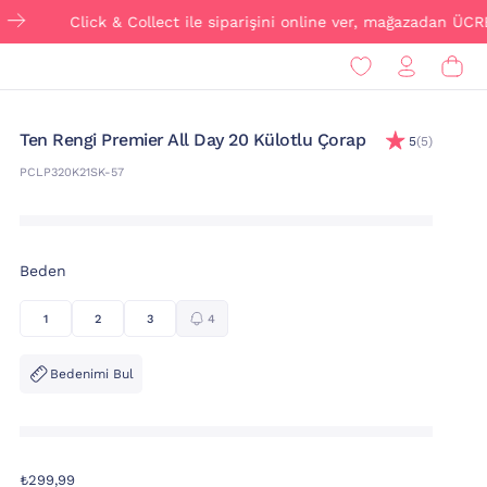
Click & Collect ile siparişini online ver, mağazadan ÜCRETSİZ te
Ten Rengi Premier All Day 20 Külotlu Çorap
5
(5)
PCLP320K21SK-57
Beden
1
2
3
4
Bedenimi Bul
₺299,99