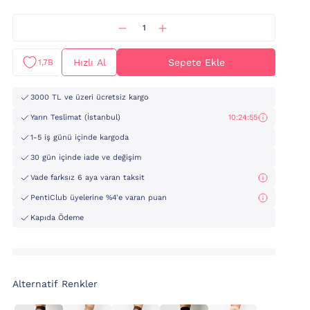
Hızlı Al
Sepete Ekle
1,7B
3000 TL ve üzeri ücretsiz kargo
Yarın Teslimat (İstanbul)
10:24:54
1-5 iş günü içinde kargoda
30 gün içinde iade ve değişim
Vade farksız 6 aya varan taksit
PentiClub üyelerine %4'e varan puan
Kapıda Ödeme
Alternatif Renkler