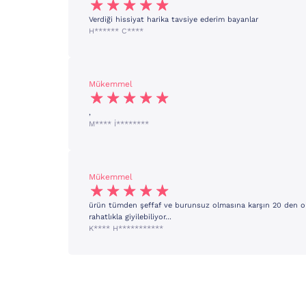
Verdiği hissiyat harika tavsiye ederim bayanlar
H****** C****
Mükemmel
,
M**** İ********
Mükemmel
ürün tümden şeffaf ve burunsuz olmasına karşın 20 den ol
rahatlıkla giyilebiliyor...
K**** H***********