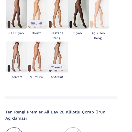
Tükendi
Kızıl Siyah
Bronz
Kestane
Siyah
Açık Ten
Rengi
Rengi
Tükendi
Lacivert
Mürdüm
Antrasit
Ten Rengi Premier All Day 20 Külotlu Çorap Ürün
Açıklaması