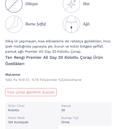
Dikişsiz
Mat
Burnu Şeffaf
Ağlı
Dikiş izi yapmayan, kısa elbiselerle de rahatça giyilebilen, ince,
ipek matlığında yapısıyla şık, burun ve külot bölgesi şeffaf,
pamuk ağlı Premier All Day 20 Külotlu Çorap.
Ten Rengi Premier All Day 20 Külotlu Çorap Ürün
Özellikleri
Malzeme
%82 Pa %18 El:
%78 Polyamide %22elasthane
İnce çorap giymenin ipuçları
Ürün Cinsi
Denye
Kulotlu
20
Penti Renk
Kumaş Tipi
124 Kızılsiyah
Örme