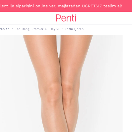
e siparişini online ver, mağazadan ÜCRETSİZ teslim al!
raplar
Ten Rengi Premier All Day 20 Külotlu Çorap