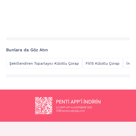
Bunlara da Göz Atın
Şekillendiren Toparlayıcı Külotlu Çorap
Fit15 Külotlu Çorap
İnce 