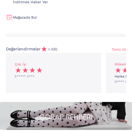
İndirimde Haber Ver
Mağazada Bul
Değerlendirmeler
4.8
(5)
Tümü (4)
Çok İyi
Mükemme
E***** Ü***
Harika hari
N**** C**