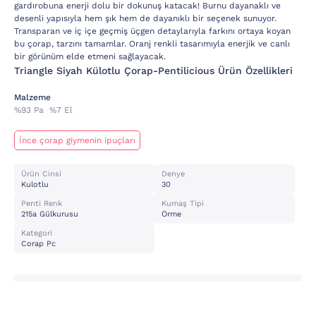
gardırobuna enerji dolu bir dokunuş katacak! Burnu dayanaklı ve
desenli yapısıyla hem şık hem de dayanıklı bir seçenek sunuyor.
Transparan ve iç içe geçmiş üçgen detaylarıyla farkını ortaya koyan
bu çorap, tarzını tamamlar. Oranj renkli tasarımıyla enerjik ve canlı
bir görünüm elde etmeni sağlayacak.
Triangle Siyah Külotlu Çorap-Pentilicious Ürün Özellikleri
Malzeme
%93 Pa %7 El
İnce çorap giymenin ipuçları
Ürün Cinsi
Denye
Kulotlu
30
Penti Renk
Kumaş Tipi
215a Gülkurusu
Örme
Kategori
Corap Pc