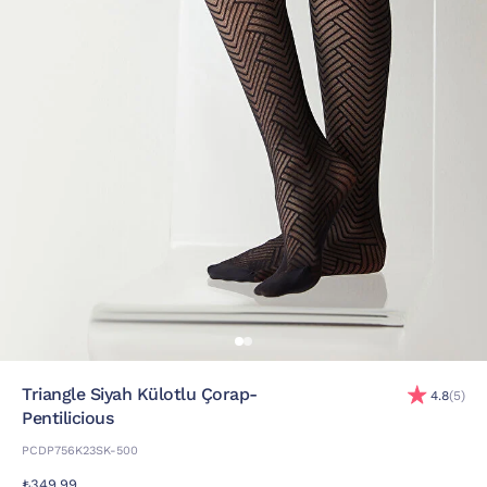
Triangle Siyah Külotlu Çorap-
4.8
(5)
Pentilicious
PCDP756K23SK-500
₺349,99