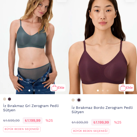
Ekle
Ekle
İz Bırakmaz Gri Zerogram Pedli
İz Bırakmaz Bordo Zerogram Pedli
Sütyen
Sütyen
₺1.599,99
₺1.199,99
%25
₺1.599,99
₺1.199,99
%25
BÜYÜK BEDEN SEÇENEĞİ
BÜYÜK BEDEN SEÇENEĞİ