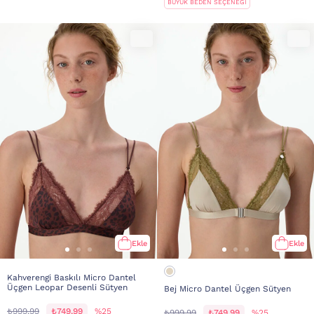
BÜYÜK BEDEN SEÇENEĞİ
Ekle
Ekle
Kahverengi Baskılı Micro Dantel
Üçgen Leopar Desenli Sütyen
Bej Micro Dantel Üçgen Sütyen
₺999,99
₺749,99
%25
₺999,99
₺749,99
%25