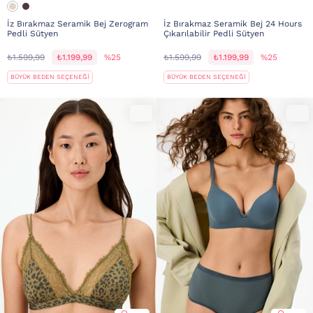
İz Bırakmaz Seramik Bej Zerogram
İz Bırakmaz Seramik Bej 24 Hours
Pedli Sütyen
Çıkarılabilir Pedli Sütyen
₺1.599,99
₺1.199,99
%25
₺1.599,99
₺1.199,99
%25
BÜYÜK BEDEN SEÇENEĞİ
BÜYÜK BEDEN SEÇENEĞİ