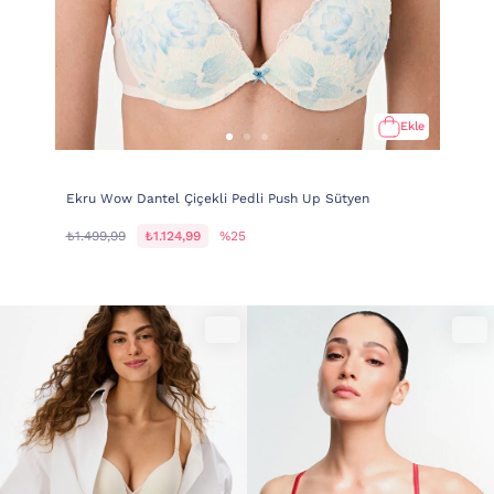
Ekle
Ekru Wow Dantel Çiçekli Pedli Push Up Sütyen
₺1.499,99
₺1.124,99
%25