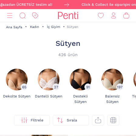
teslim al!
Click & Collect ile siparişini online ver, mağazada
Kadın
İç Giyim
Sütyen
Ana Sayfa
Sütyen
426 ürün
65
27
91
197
Dekolte Sütyen
Dantelli Sütyen
Destekli
Balensiz
Ti
Sütyen
Sütyen
Filtrele
Sırala