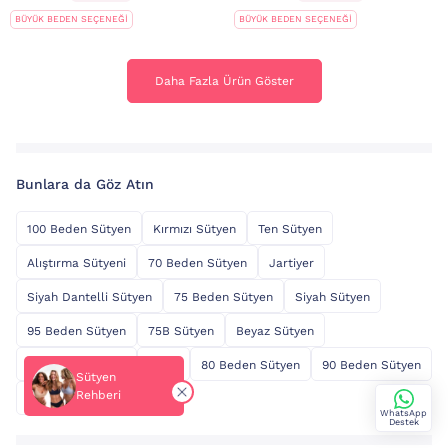
BÜYÜK BEDEN SEÇENEĞİ
BÜYÜK BEDEN SEÇENEĞİ
Daha Fazla Ürün Göster
Daha Fazla Ürün Göster
Bunlara da Göz Atın
100 Beden Sütyen
Kırmızı Sütyen
Ten Sütyen
Alıştırma Sütyeni
70 Beden Sütyen
Jartiyer
Siyah Dantelli Sütyen
75 Beden Sütyen
Siyah Sütyen
95 Beden Sütyen
75B Sütyen
Beyaz Sütyen
85 Beden Sütyen
Külot
80 Beden Sütyen
90 Beden Sütyen
Sütyen
Rehberi
80B Sütyen
WhatsApp
Destek