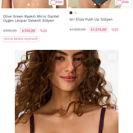
Ekle
Ekle
Olive Green Baskılı Micro Dantel
Gri Eliza Push Up Sütyen
Üçgen Leopar Desenli Sütyen
₺1.699,99
₺1.274,99
%25
₺999,99
₺749,99
%25
BÜYÜK BEDEN SEÇENEĞİ