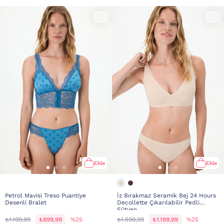
Ekle
Ekle
Petrol Mavisi Treso Puantiye
İz Bırakmaz Seramik Bej 24 Hours
Desenli Bralet
Decollette Çıkarılabilir Pedli
Sütyen
₺1.199,99
₺899,99
%25
₺1.599,99
₺1.199,99
%25