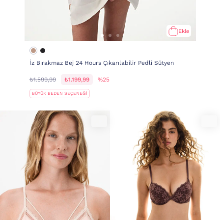
Ekle
İz Bırakmaz Bej 24 Hours Çıkarılabilir Pedli Sütyen
₺1.599,99
₺1.199,99
%25
BÜYÜK BEDEN SEÇENEĞİ