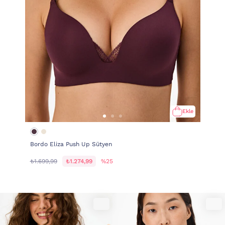
Ekle
Bordo Eliza Push Up Sütyen
₺1.699,99
₺1.274,99
%25