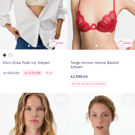
Ekle
Ekle
Ekru Eliza Push Up Sütyen
Tango Kırmızı Henna Balenli
Sütyen
₺1.699,99
₺1.274,99
%25
₺2.699,00
BÜYÜK BEDEN SEÇENEĞİ