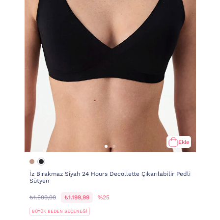
Ekle
İz Bırakmaz Siyah 24 Hours Decollette Çıkarılabilir Pedli
Sütyen
₺1.599,99
₺1.199,99
%25
BÜYÜK BEDEN SEÇENEĞİ