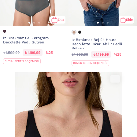
Ekle
Ekle
İz Bırakmaz Gri Zerogram
İz Bırakmaz Bej 24 Hours
Decolette Pedli Sütyen
Decollette Çıkarılabilir Pedli
Sütyen
₺1.599,99
₺1.199,99
%25
₺1.599,99
₺1.199,99
%25
BÜYÜK BEDEN SEÇENEĞİ
BÜYÜK BEDEN SEÇENEĞİ