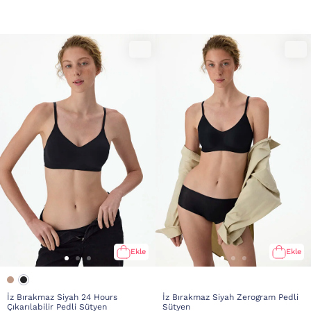
Ekle
Ekle
İz Bırakmaz Siyah 24 Hours
İz Bırakmaz Siyah Zerogram Pedli
Çıkarılabilir Pedli Sütyen
Sütyen