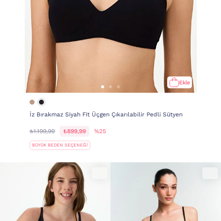
Ekle
İz Bırakmaz Siyah Fit Üçgen Çıkarılabilir Pedli Sütyen
₺1.199,99
₺899,99
%25
BÜYÜK BEDEN SEÇENEĞİ