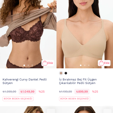
Ekle
Ekle
Kahverengi Curvy Dantel Pedli
İz Bırakmaz Bej Fit Üçgen
Sütyen
Çıkarılabilir Pedli Sütyen
₺1.399,99
₺1.049,99
%25
₺1.199,99
₺899,99
%25
BÜYÜK BEDEN SEÇENEĞİ
BÜYÜK BEDEN SEÇENEĞİ