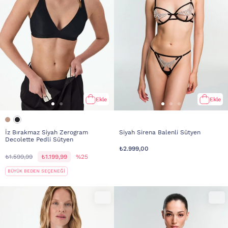
Ekle
Ekle
İz Bırakmaz Siyah Zerogram
Siyah Sirena Balenli Sütyen
Decolette Pedli Sütyen
₺2.999,00
₺1.599,99
₺1.199,99
%25
BÜYÜK BEDEN SEÇENEĞİ