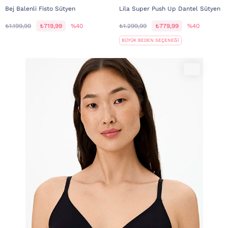
Bej Balenli Fisto Sütyen
Lila Super Push Up Dantel Sütyen
₺1.199,99
₺719,99
%40
₺1.299,99
₺779,99
%40
BÜYÜK BEDEN SEÇENEĞİ