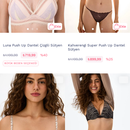
Ekle
Ekle
Luna Push Up Dantel Çizgili Sütyen
Kahverengi Super Push Up Dantel
Sütyen
₺1.199,99
₺719,99
%40
₺1.199,99
₺899,99
%25
BÜYÜK BEDEN SEÇENEĞİ