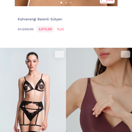
Kahverengi Balenli Sütyen
₺1.299,99
₺974,99
%25