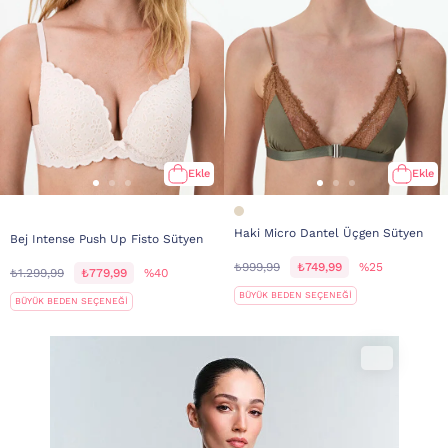
Ekle
Ekle
Haki Micro Dantel Üçgen Sütyen
Bej Intense Push Up Fisto Sütyen
₺999,99
₺749,99
%25
₺1.299,99
₺779,99
%40
BÜYÜK BEDEN SEÇENEĞİ
BÜYÜK BEDEN SEÇENEĞİ