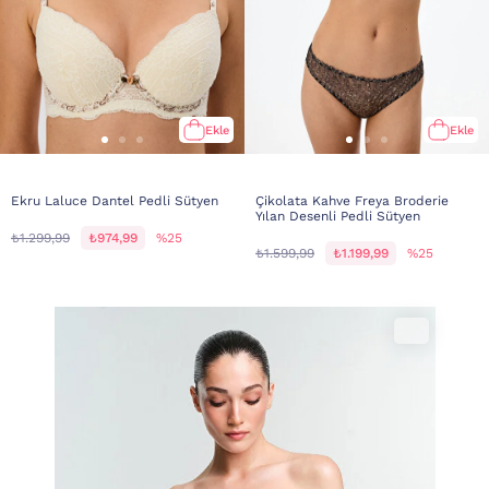
Ekle
Ekle
Ekru Laluce Dantel Pedli Sütyen
Çikolata Kahve Freya Broderie
Yılan Desenli Pedli Sütyen
₺1.299,99
₺974,99
%25
₺1.599,99
₺1.199,99
%25