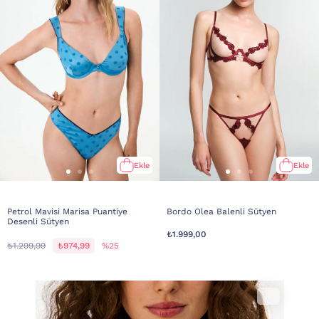
Ekle
Ekle
Petrol Mavisi Marisa Puantiye
Bordo Olea Balenli Sütyen
Desenli Sütyen
₺1.999,00
₺1.299,99
₺974,99
%25