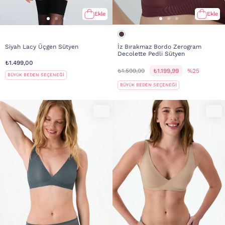
Ekle
Ekle
Siyah Lacy Üçgen Sütyen
İz Bırakmaz Bordo Zerogram
Decolette Pedli Sütyen
₺1.499,00
₺1.599,99
₺1.199,99
%25
BÜYÜK BEDEN SEÇENEĞİ
BÜYÜK BEDEN SEÇENEĞİ