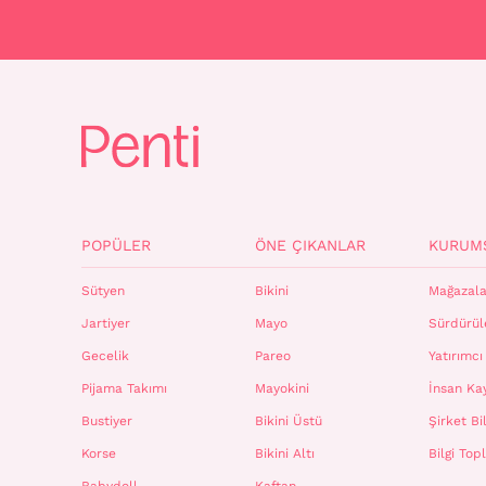
POPÜLER
ÖNE ÇIKANLAR
KURUM
Sütyen
Bikini
Mağazala
Jartiyer
Mayo
Sürdürüle
Gecelik
Pareo
Yatırımcı 
Pijama Takımı
Mayokini
İnsan Ka
Bustiyer
Bikini Üstü
Şirket Bil
Korse
Bikini Altı
Bilgi To
Babydoll
Kaftan