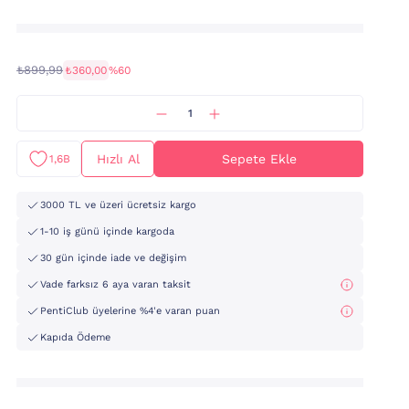
₺899,99
₺360,00
%60
Hızlı Al
Sepete Ekle
1,6B
3000 TL ve üzeri ücretsiz kargo
1-10 iş günü içinde kargoda
30 gün içinde iade ve değişim
Vade farksız 6 aya varan taksit
PentiClub üyelerine %4'e varan puan
Kapıda Ödeme