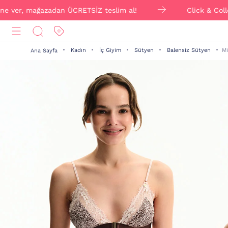
er, mağazadan ÜCRETSİZ teslim al!
Click & Collect ile
Kadın
İç Giyim
Sütyen
Balensiz Sütyen
Mi
Ana Sayfa