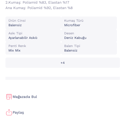
2.kumaş:
Poli̇ami̇d %83, Elastan %17
Ana Kumaş:
Poli̇ami̇d %92, Elastan %8
Ürün Cinsi
Kumaş Türü
Balensi̇z
Microfiber
Askı Tipi
Desen
Ayarlanabilir Askılı
Deniz Kabuğu
Penti Renk
Balen Tipi
Mix Mix
Balensiz
+4
Mağazada Bul
Paylaş