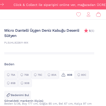
Click & Collect ile siparişini online ver, mağazadan ÜCRETSİZ tes
Micro Dantelli Üçgen Deniz Kabuğu Desenli
5
(5)
Sütyen
PL5UHL8226IY-MIX
Beden
75A
75B
75C
80A
80B
80C
85B
90B
Bedenimi Bul
Görseldeki mankenin ölçüsü
Beden S/36, Boy 177 cm, Göğüs 85 cm, Bel 67 cm, Kalça 97 cm