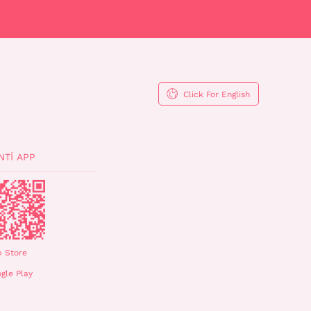
Click For English
NTI APP
 Store
gle Play