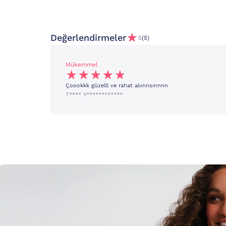
Değerlendirmeler
5
(5)
Mükemmel
Çoookkk güzelll ve rahat alıınnsınnnn
T**** Y************