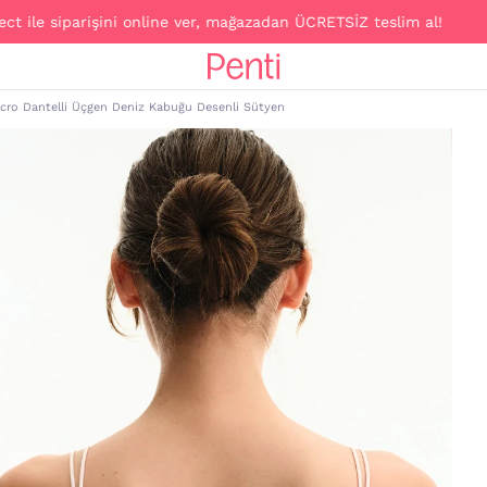
 siparişini online ver, mağazadan ÜCRETSİZ teslim al!
cro Dantelli Üçgen Deniz Kabuğu Desenli Sütyen