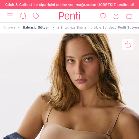
Click & Collect ile siparişini online ver, mağazadan ÜCRETSİZ teslim al!
Sütyen
Balensiz Sütyen
İz Bırakmaz Bronz Invisible Bandeau Pedli Sütyen