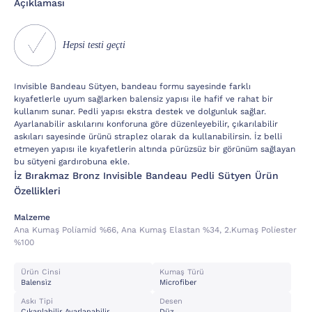
Açıklaması
Hepsi testi geçti
Invisible Bandeau Sütyen, bandeau formu sayesinde farklı
kıyafetlerle uyum sağlarken balensiz yapısı ile hafif ve rahat bir
kullanım sunar. Pedli yapısı ekstra destek ve dolgunluk sağlar.
Ayarlanabilir askılarını konforuna göre düzenleyebilir, çıkarılabilir
askıları sayesinde ürünü straplez olarak da kullanabilirsin. İz belli
etmeyen yapısı ile kıyafetlerin altında pürüzsüz bir görünüm sağlayan
bu sütyeni gardırobuna ekle.
İz Bırakmaz Bronz Invisible Bandeau Pedli Sütyen Ürün
Özellikleri
Malzeme
Ana Kumaş Poli̇ami̇d %66, Ana Kumaş Elastan %34, 2.kumaş Poli̇ester
%100
Ürün Cinsi
Kumaş Türü
Balensi̇z
Microfiber
Askı Tipi
Desen
Çıkarılabilir Ayarlanabilir
Düz