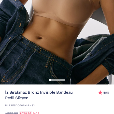
İz Bırakmaz Bronz Invisible Bandeau
5
(5)
Pedli Sütyen
PLFPE5DO26SK-BN32
₺999,99
₺749,99
%25