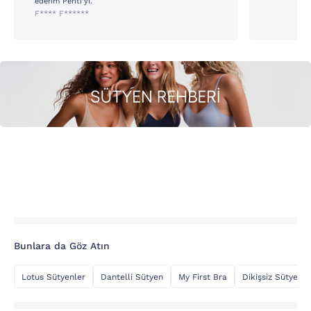
ederim Penti’yi.
F**** F******
Bunlara da Göz Atın
Lotus Sütyenler
Dantelli Sütyen
My First Bra
Dikişsiz Sütyen