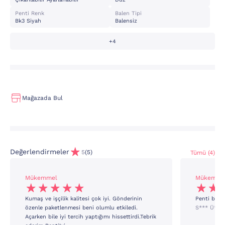
Penti Renk
Balen Tipi
Bk3 Siyah
Balensiz
+4
Mağazada Bul
Değerlendirmeler
5
(5)
Tümü (4)
Mükemmel
Mükemme
Kumaş ve işçilik kalitesi çok iyi. Gönderinin
Penti bu m
özenle paketlenmesi beni olumlu etkiledi.
S*** Ü***
Açarken bile iyi tercih yaptığımı hissettirdi.Tebrik