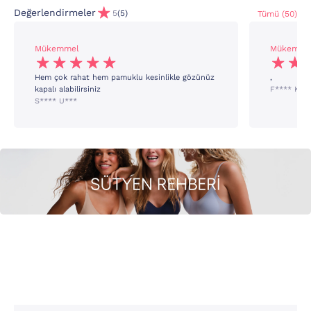
Değerlendirmeler
5
(5)
Tümü (50)
Mükemmel
Mükemme
Hem çok rahat hem pamuklu kesinlikle gözünüz
,
kapalı alabilirsiniz
F**** K**
S**** U***