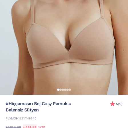
#Hiççamaşırı Bej Cosy Pamuklu
5
(5)
Balensiz Sütyen
PLYMQH1Z21IY-BG40
₺1.199,99
₺899,99
%25