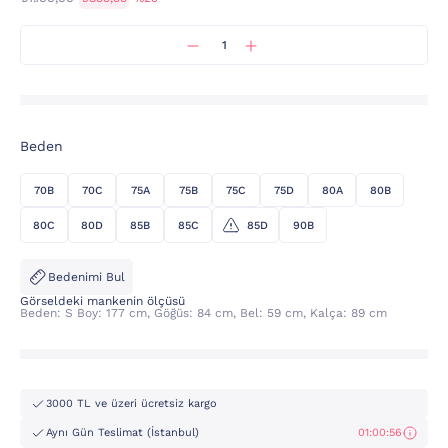
Beden
70B
70C
75A
75B
75C
75D
80A
80B
80C
80D
85B
85C
85D
90B
Bedenimi Bul
Görseldeki mankenin ölçüsü
Beden: S Boy: 177 cm, Göğüs: 84 cm, Bel: 59 cm, Kalça: 89 cm
3000 TL ve üzeri ücretsiz kargo
Aynı Gün Teslimat (İstanbul)
01:00:55