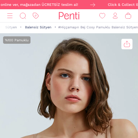
 online ver, mağazadan ÜCRETSİZ teslim al!
Click & Collect ile
Sütyen
Balensiz Sütyen
#Hiççamaşırı Bej Cosy Pamuklu Balensiz Sütyen
%100 Pamuklu