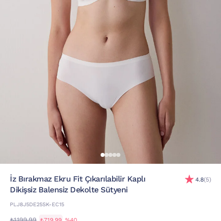
İz Bırakmaz Ekru Fit Çıkarılabilir Kaplı
4.8
(5)
Dikişsiz Balensiz Dekolte Sütyeni
PLJ8J5DE25SK-EC15
₺1.199,99
₺719,99
%40