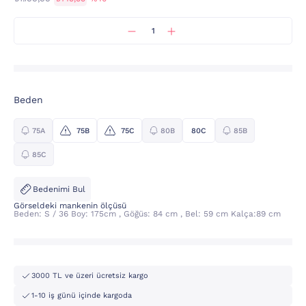
Beden
75A
75B
75C
80B
80C
85B
85C
Bedenimi Bul
Görseldeki mankenin ölçüsü
Beden: S / 36 Boy: 175cm , Göğüs: 84 cm , Bel: 59 cm Kalça:89 cm
3000 TL ve üzeri ücretsiz kargo
1-10 iş günü içinde kargoda