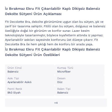
İz Bırakmaz Ekru Fit Çıkarılabilir Kaplı Dikişsiz Balensiz
Dekolte Sütyeni Ürün Açıklaması
Fit Decolette Bra, dekolte görünümüne uygun olan bu sütyen, şık ve
zarif bir tasarıma sahiptir. Fitilli olan bu sütyen, dolgusuz ve balensiz
özelliğiyle doğal bir görünüm ve konfor sunar. Lazer kesim
teknolojisiyle tasarlanmıştır, böylece kıyafetlerin altında iz yapmaz.
Ayarlanabilir askıları sayesinde konforunu üst düzeye çıkarır. Fit
Decolette Bra ile hem şıklığı hem de konforu bir arada yaşa.
İz Bırakmaz Ekru Fit Çıkarılabilir Kaplı Dikişsiz Balensiz
Dekolte Sütyeni Ürün Özellikleri
Ürün Cinsi
Kumaş Türü
Balensi̇z
Microfiber
Askı Tipi
Desen
Ayarlanabilir Askılı
Düz
Penti Renk
Balen Tipi
Bk3 Siyah
Balensiz
+4