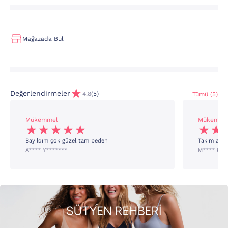
Mağazada Bul
Değerlendirmeler
4.8
(5)
Tümü (5)
Mükemmel
Mükemme
Bayıldım çok güzel tam beden
Takım aldı
A**** Y*******
M**** K**