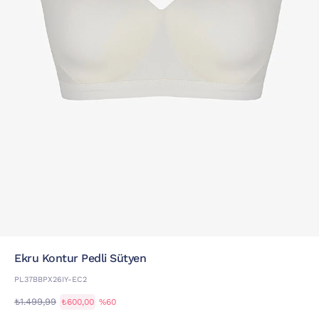
Ekru Kontur Pedli Sütyen
PL37BBPX26IY-EC2
₺1.499,99
₺600,00
%60