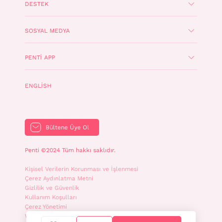
DESTEK
SOSYAL MEDYA
PENTI APP
ENGLISH
Bültene Üye Ol
Penti ©2024 Tüm hakkı saklıdır.
Kişisel Verilerin Korunması ve İşlenmesi
Çerez Aydınlatma Metni
Gizlilik ve Güvenlik
Kullanım Koşulları
Çerez Yönetimi
WhatsApp İletişim Aydınlatma Metni