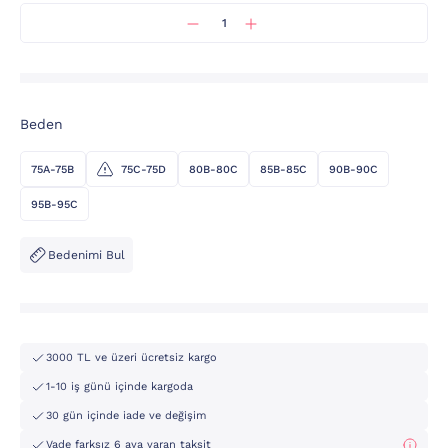
Beden
75A-75B
75C-75D
80B-80C
85B-85C
90B-90C
95B-95C
Bedenimi Bul
3000 TL ve üzeri ücretsiz kargo
1-10 iş günü içinde kargoda
30 gün içinde iade ve değişim
Vade farksız 6 aya varan taksit