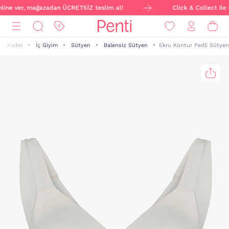
nline ver, mağazadan ÜCRETSİZ teslim al!
Click & Collect ile s
Kadın
İç Giyim
Sütyen
Balensiz Sütyen
Ekru Kontur Pedli Sütyen