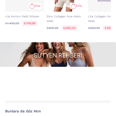
Ekle
Ekle
Lila Kontur Pedli Sütyen
Ekru Collagen İnce Askılı
Lila Collagen İnce As
Atlet
Atlet
₺1.499,99
₺749,99
₺899,99
₺360,00
₺899,99
₺360,0
Bunlara da Göz Atın