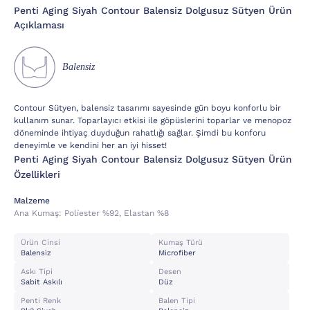
Penti Aging Siyah Contour Balensiz Dolgusuz Sütyen Ürün
Açıklaması
Balensiz
Contour Sütyen, balensiz tasarımı sayesinde gün boyu konforlu bir
kullanım sunar. Toparlayıcı etkisi ile göpüslerini toparlar ve menopoz
döneminde ihtiyaç duyduğun rahatlığı sağlar. Şimdi bu konforu
deneyimle ve kendini her an iyi hisset!
Penti Aging Siyah Contour Balensiz Dolgusuz Sütyen Ürün
Özellikleri
Malzeme
Ana Kumaş:
Poli̇ester %92, Elastan %8
Ürün Cinsi
Kumaş Türü
Balensi̇z
Microfiber
Askı Tipi
Desen
Sabit Askılı
Düz
Penti Renk
Balen Tipi