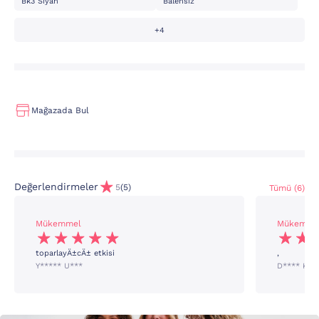
Bk3 Siyah
Balensiz
+4
Mağazada Bul
Değerlendirmeler
5
(5)
Tümü (6)
Mükemmel
Mükemme
toparlayÄ±cÄ± etkisi
,
Y***** U***
D**** K**