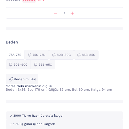
Beden
75A-75B
75C-75D
80B-80C
85B-85C
90B-90C
95B-95C
Bedenimi Bul
Görseldeki mankenin ölçüsü
Beden S/36, Boy 179 cm, Göğüs 83 cm, Bel 60 cm, Kalça 94 cm
3000 TL ve üzeri ücretsiz kargo
1-10 iş günü içinde kargoda