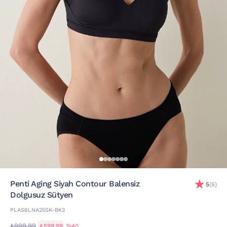
Penti Aging Siyah Contour Balensiz
5
(5)
Dolgusuz Sütyen
PLAS6LNA25SK-BK3
₺999,99
₺599,99
%40