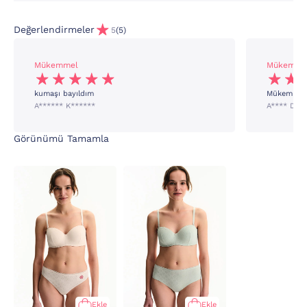
Değerlendirmeler
5
(5)
Mükemmel
Mükemme
kumaşı bayıldım
Mükemmel
A****** K******
A**** D**
Görünümü Tamamla
Ekle
Ekle