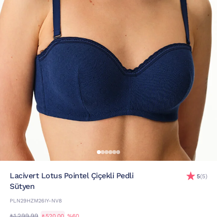
Lacivert Lotus Pointel Çiçekli Pedli
5
(5)
Sütyen
PLN29HZM26IY-NV8
₺1.299,99
₺520,00
%60