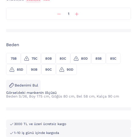
Beden
75B
75C
80B
80C
80D
85B
85C
85D
90B
90C
90D
Bedenimi Bul
Görseldeki mankenin ölçüsü
Beden S/36, Boy 175 cm, Göğüs 80 cm, Bel 58 cm, Kalça 90 cm
3000 TL ve üzeri ücretsiz kargo
1-10 iş günü içinde kargoda