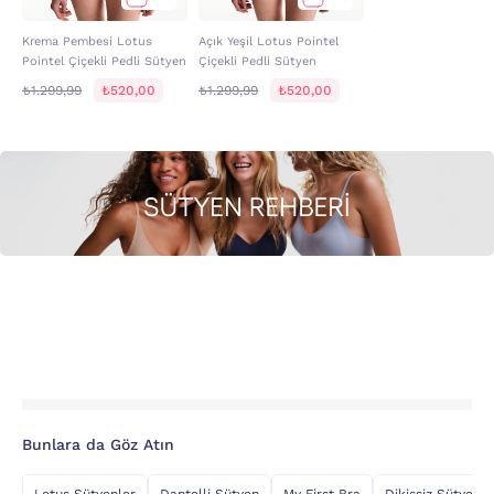
Krema Pembesi Lotus
Açık Yeşil Lotus Pointel
Pointel Çiçekli Pedli Sütyen
Çiçekli Pedli Sütyen
₺1.299,99
₺520,00
₺1.299,99
₺520,00
Bunlara da Göz Atın
Lotus Sütyenler
Dantelli Sütyen
My First Bra
Dikişsiz Sütyen