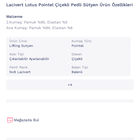
Lacivert Lotus Pointel Çiçekli Pedli Sütyen Ürün Özellikleri
Malzeme
2.kumaş:
Pamuk %95, Elastan %5
Ana Kumaş:
Pamuk %94, Elastan %6
Ürün Cinsi
Kumaş Türü
Lifting Sutyen
Pointel
Askı Tipi
Desen
Çıkarılabilir Ayarlanabilir
Çiçekli
Penti Renk
Balen Tipi
Nv8 Lacivert
Balenli
+4
Mağazada Bul