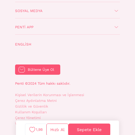
SOSYAL MEDYA
PENTI APP
ENGLISH
Bültene Üye Ol
Penti ©2024 Tüm hakkı saklıdır.
Kişisel Verilerin Korunması ve İşlenmesi
Çerez Aydınlatma Metni
Gizlilik ve Güvenlik
Kullanım Koşulları
Çerez Yönetimi
WhatsApp İletişim Aydınlatma Metni
Hızlı Al
Sepete Ekle
1,9B