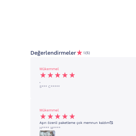
Değerlendirmeler
5
(5)
Mükemmel
,
S*** C*****
Mükemmel
Aşırı özenli paketleme çok memnun kaldım🥰
H**** M****