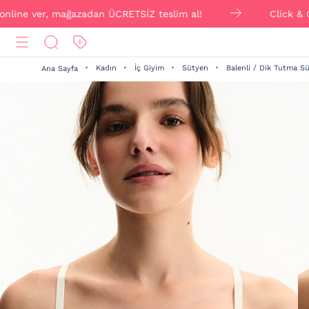
 ver, mağazadan ÜCRETSİZ teslim al!
Click & Collect i
Kadın
İç Giyim
Sütyen
Balenli / Dik Tutma S
Ana Sayfa