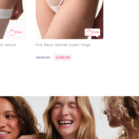
Ekle
Ekle
li Jartiyer
Kırık Beyaz İşlemeli Çiçekli Tanga
₺599,99
₺299,99