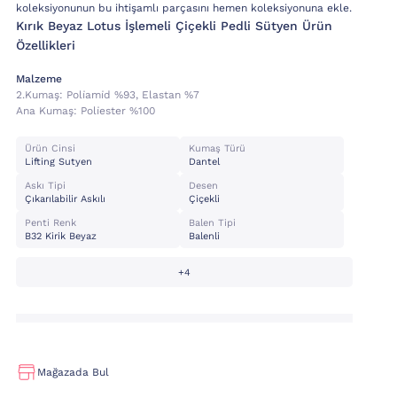
koleksiyonunun bu ihtişamlı parçasını hemen koleksiyonuna ekle.
Kırık Beyaz Lotus İşlemeli Çiçekli Pedli Sütyen Ürün
Özellikleri
Malzeme
2.kumaş:
Poli̇ami̇d %93, Elastan %7
Ana Kumaş:
Poli̇ester %100
Ürün Cinsi
Kumaş Türü
Lifting Sutyen
Dantel
Askı Tipi
Desen
Çıkarılabilir Askılı
Çiçekli
Penti Renk
Balen Tipi
B32 Kirik Beyaz
Balenli
+4
Mağazada Bul