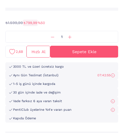
₺1.599,99
₺799,99
%50
Hızlı Al
Sepete Ekle
2,6B
3000 TL ve üzeri ücretsiz kargo
Aynı Gün Teslimat (İstanbul)
07:42:54
1-5 iş günü içinde kargoda
30 gün içinde iade ve değişim
Vade farksız 6 aya varan taksit
PentiClub üyelerine %4'e varan puan
Kapıda Ödeme