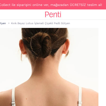
le siparişini online ver, mağazadan ÜCRETSİZ teslim al!
ütyen
Kırık Beyaz Lotus İşlemeli Çiçekli Pedli Sütyen