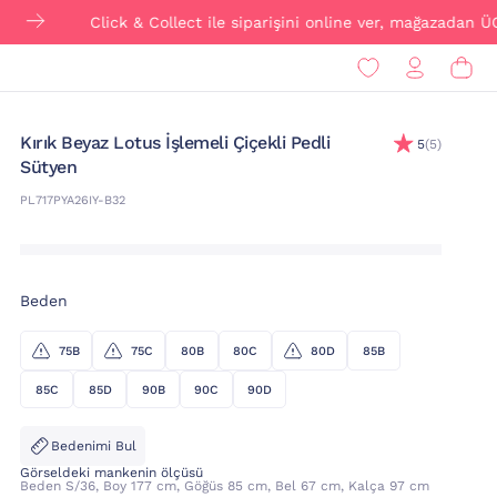
Click & Collect ile siparişini online ver, mağazadan ÜCRETSİZ t
Kırık Beyaz Lotus İşlemeli Çiçekli Pedli
5
(5)
Sütyen
PL717PYA26IY-B32
Beden
75B
75C
80B
80C
80D
85B
85C
85D
90B
90C
90D
Bedenimi Bul
Görseldeki mankenin ölçüsü
Beden S/36, Boy 177 cm, Göğüs 85 cm, Bel 67 cm, Kalça 97 cm