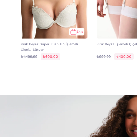
Ekle
Kırık Beyaz Super Push Up İşlemeli
Kırık Beyaz İşlemeli Çiçek
Çiçekli Sütyen
₺1.499,99
₺600,00
₺999,99
₺400,00