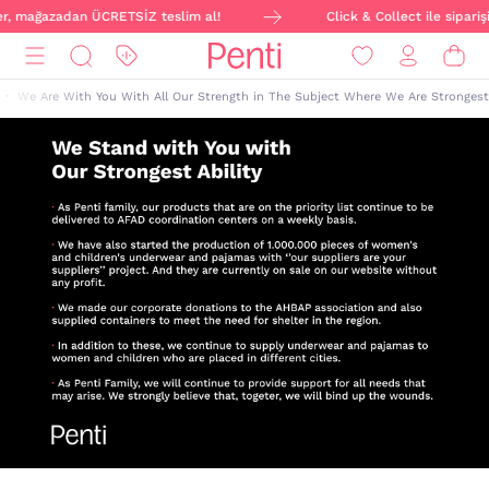
 ver, mağazadan ÜCRETSİZ teslim al!
Click & Collect ile sipari
We Are With You With All Our Strength in The Subject Where We Are Strongest