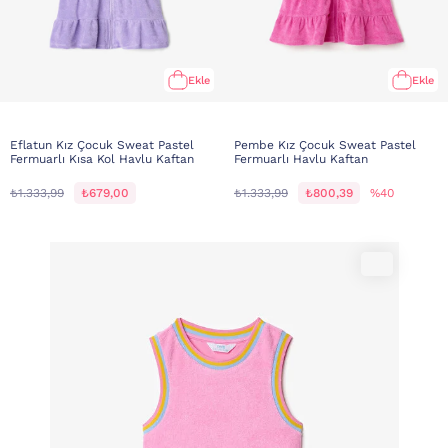
Ekle
Ekle
Eflatun Kız Çocuk Sweat Pastel
Pembe Kız Çocuk Sweat Pastel
Fermuarlı Kısa Kol Havlu Kaftan
Fermuarlı Havlu Kaftan
₺1.333,99
₺679,00
₺1.333,99
₺800,39
%40