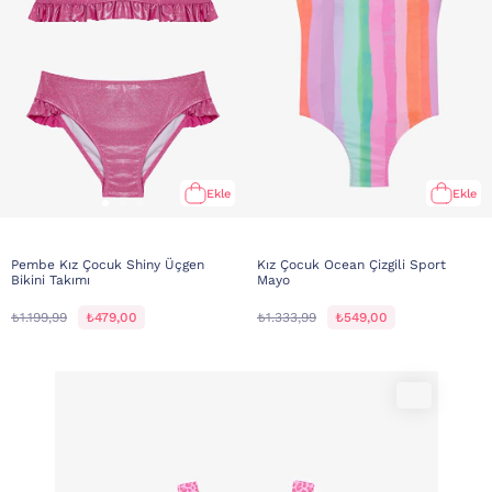
Ekle
Ekle
Pembe Kız Çocuk Shiny Üçgen
Kız Çocuk Ocean Çizgili Sport
Bikini Takımı
Mayo
₺1.199,99
₺479,00
₺1.333,99
₺549,00