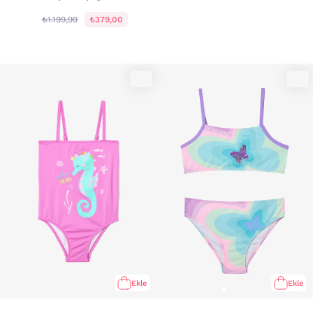
₺1.199,99
₺379,00
Ekle
Ekle