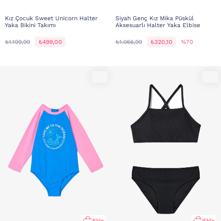
Kız Çocuk Sweet Unicorn Halter
Siyah Genç Kız Mika Püskül
Yaka Bikini Takımı
Aksesuarlı Halter Yaka Elbise
₺1.199,99
₺499,00
₺1.066,99
₺320,10
%70
Ekle
Ekle