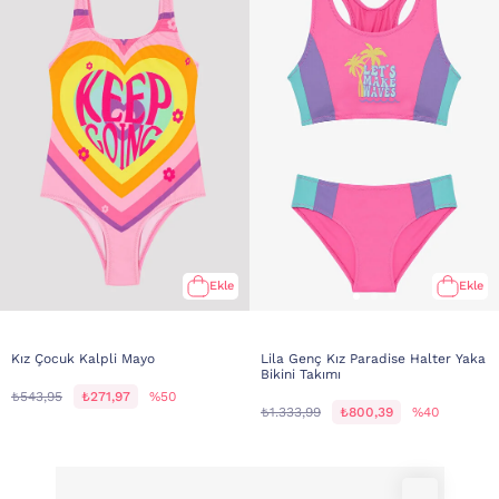
Ekle
Ekle
Kız Çocuk Kalpli Mayo
Lila Genç Kız Paradise Halter Yaka
Bikini Takımı
₺543,95
₺271,97
%50
₺1.333,99
₺800,39
%40