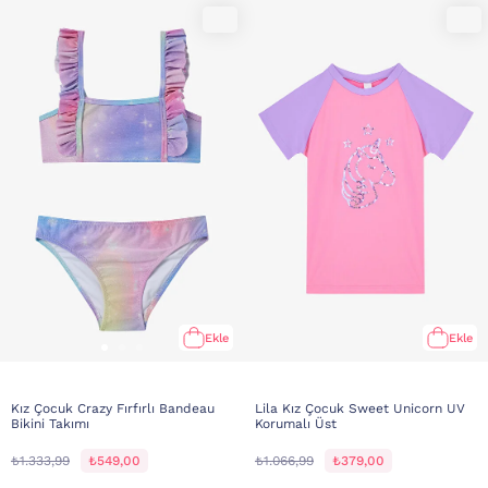
Ekle
Ekle
Kız Çocuk Crazy Fırfırlı Bandeau
Lila Kız Çocuk Sweet Unicorn UV
Bikini Takımı
Korumalı Üst
₺1.333,99
₺549,00
₺1.066,99
₺379,00