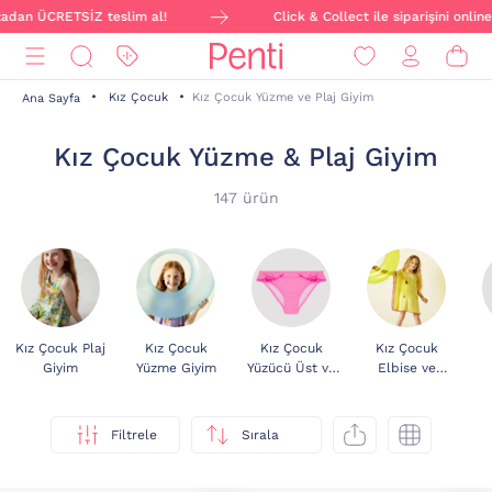
RETSİZ teslim al!
Click & Collect ile siparişini online ver, m
Kız Çocuk
Kız Çocuk Yüzme ve Plaj Giyim
Ana Sayfa
Kız Çocuk Yüzme & Plaj Giyim
147 ürün
Kız Çocuk Plaj
Kız Çocuk
Kız Çocuk
Kız Çocuk
Giyim
Yüzme Giyim
Yüzücü Üst ve
Elbise ve
Alt
Kaftan
Filtrele
Sırala