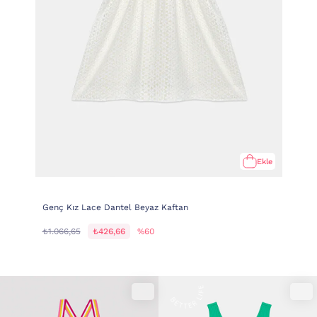
Ekle
Genç Kız Lace Dantel Beyaz Kaftan
₺1.066,65
₺426,66
%60