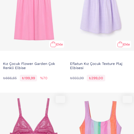
Ekle
Ekle
Kız Çocuk Flower Garden Çok
Eflatun Kız Çocuk Texture Plaj
Renkli Elbise
Elbisesi
₺666,65
₺199,99
%70
₺933,99
₺299,00