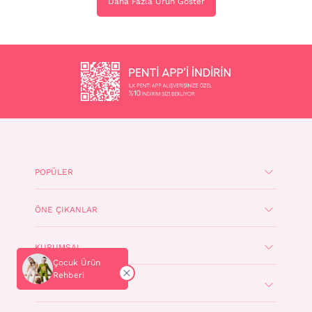
Daha Fazla Ürün Göster
POPÜLER
ÖNE ÇIKANLAR
KURUMSAL
Çocuk Ürün
Rehberi
DESTEK