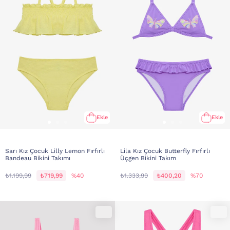
Ekle
Ekle
Sarı Kız Çocuk Lilly Lemon Fırfırlı
Lila Kız Çocuk Butterfly Fırfırlı
Bandeau Bikini Takımı
Üçgen Bikini Takım
₺1.199,99
₺719,99
%40
₺1.333,99
₺400,20
%70