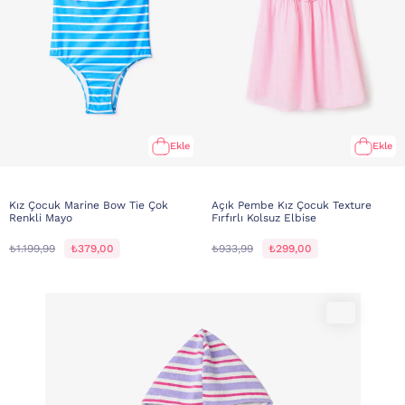
Ekle
Ekle
Kız Çocuk Marine Bow Tie Çok
Açık Pembe Kız Çocuk Texture
Renkli Mayo
Fırfırlı Kolsuz Elbise
₺1.199,99
₺379,00
₺933,99
₺299,00