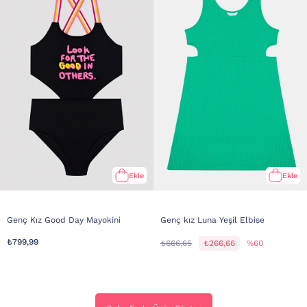
Ekle
Ekle
Genç Kız Good Day Mayokini
Genç kız Luna Yeşil Elbise
₺799,99
₺666,65
₺266,66
%60