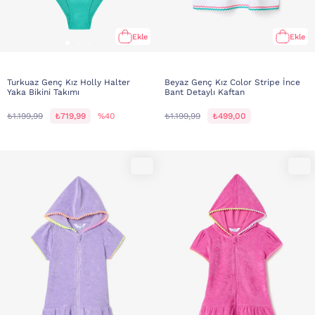
Ekle
Ekle
Turkuaz Genç Kız Holly Halter
Beyaz Genç Kız Color Stripe İnce
Yaka Bikini Takımı
Bant Detaylı Kaftan
₺1.199,99
₺719,99
%40
₺1.199,99
₺499,00