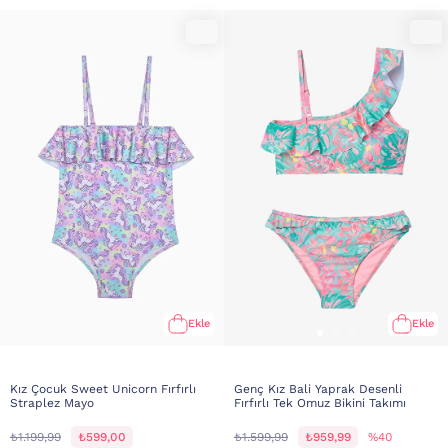
Ekle
Ekle
Kız Çocuk Sweet Unicorn Fırfırlı
Genç Kız Bali Yaprak Desenli
Straplez Mayo
Fırfırlı Tek Omuz Bikini Takımı
₺1.199,99
₺599,00
₺1.599,99
₺959,99
%40