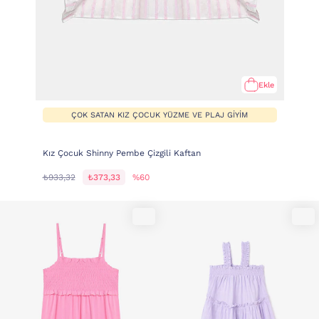
Ekle
ÇOK SATAN KIZ ÇOCUK YÜZME VE PLAJ GIYIM
Kız Çocuk Shinny Pembe Çizgili Kaftan
₺933,32
₺373,33
%60