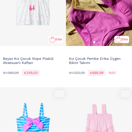
Ekle
Ekle
Beyaz Kız Çocuk Nope Püskül
Kız Çocuk Pembe Erika Üçgen
Aksesuarlı Kaftan
Bikini Takımı
₺1.066,99
₺349,00
₺1.333,99
₺666,99
%50