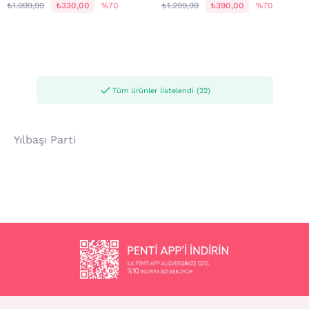
₺1.099,99
₺330,00
%70
₺1.299,99
₺390,00
%70
Tüm ürünler listelendi (22)
Yılbaşı Parti