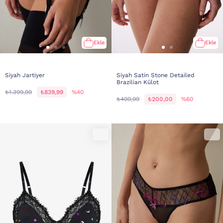
Ekle
Ekle
Siyah Jartiyer
Siyah Satin Stone Detailed
Brazilian Külot
₺1.399,99
₺839,99
%40
₺499,99
₺200,00
%60