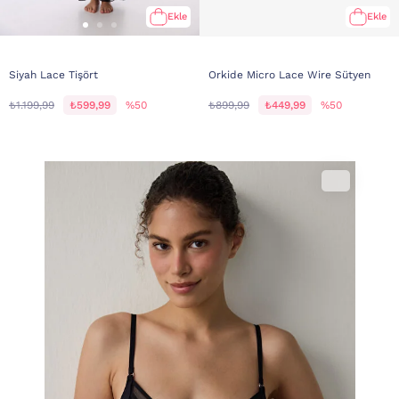
Ekle
Ekle
Siyah Lace Tişört
Orkide Micro Lace Wire Sütyen
₺1.199,99
₺599,99
%50
₺899,99
₺449,99
%50