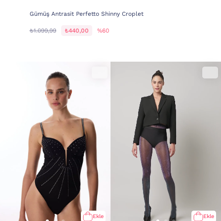
Gümüş Antrasit Perfetto Shinny Croplet
₺1.099,99
₺440,00
%60
Ekle
Ekle