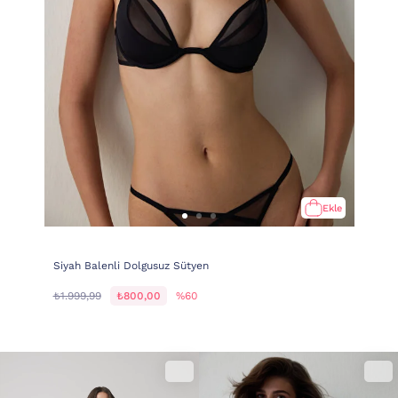
Ekle
Siyah Balenli Dolgusuz Sütyen
₺1.999,99
₺800,00
%60