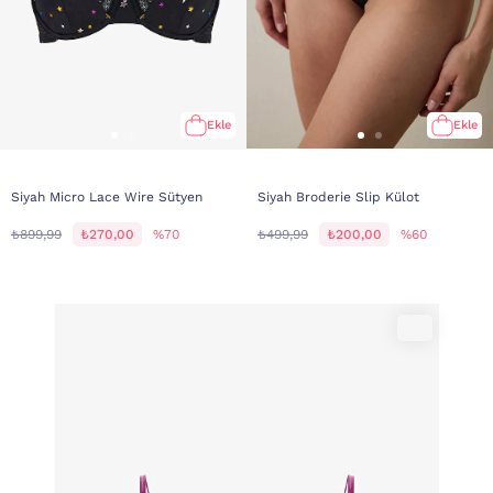
Ekle
Ekle
Siyah Micro Lace Wire Sütyen
Siyah Broderie Slip Külot
₺899,99
₺270,00
%70
₺499,99
₺200,00
%60