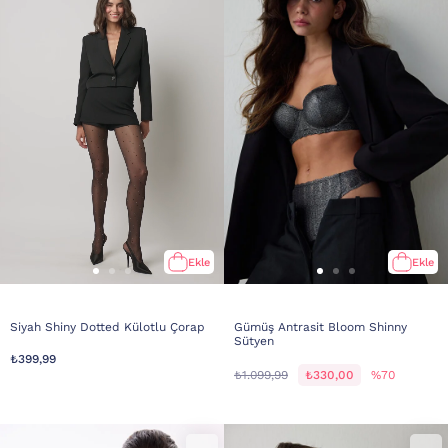
Ekle
Ekle
Siyah Shiny Dotted Külotlu Çorap
Gümüş Antrasit Bloom Shinny
Sütyen
₺399,99
₺1.099,99
₺330,00
%70