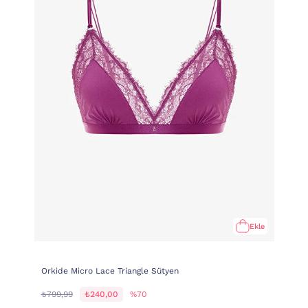
Ekle
Orkide Micro Lace Triangle Sütyen
₺799,99
₺240,00
%70