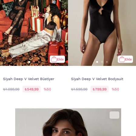
Ekle
Ekle
Siyah Deep V Velvet Büstiyer
Siyah Deep V Velvet Bodysuit
₺1.099,99
₺549,99
%50
₺1.599,99
₺799,99
%50