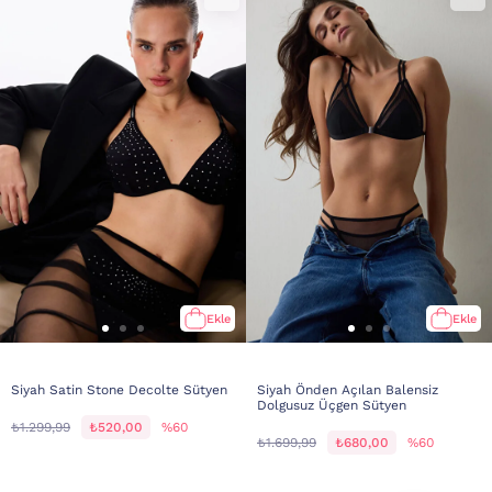
Ekle
Ekle
Siyah Satin Stone Decolte Sütyen
Siyah Önden Açılan Balensiz
Dolgusuz Üçgen Sütyen
₺1.299,99
₺520,00
%60
₺1.699,99
₺680,00
%60