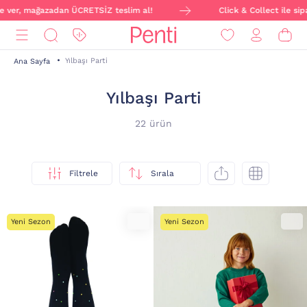
mağazadan ÜCRETSİZ teslim al!
Click & Collect ile siparişini 
Yılbaşı Parti
Ana Sayfa
Yılbaşı Parti
22 ürün
Filtrele
Sırala
Yeni Sezon
Yeni Sezon