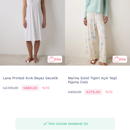
Ekle
Ekle
Lana Printed Kırık Beyaz Gecelik
Marina Solid Tişört Açık Yeşil
Pijama Üstü
₺2.199,99
₺660,00
%70
₺899,99
₺270,00
%70
Tüm ürünler listelendi (4)