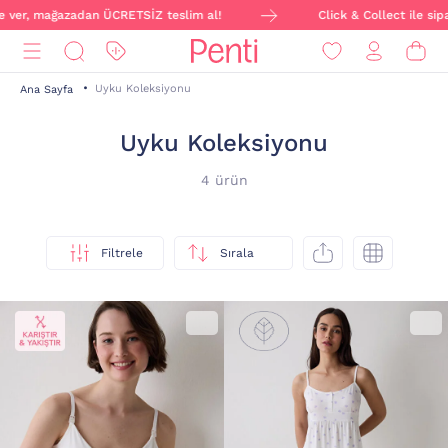
ne ver, mağazadan ÜCRETSİZ teslim al!
Click & Collect ile sipa
Uyku Koleksiyonu
Ana Sayfa
Uyku Koleksiyonu
4 ürün
Filtrele
Sırala