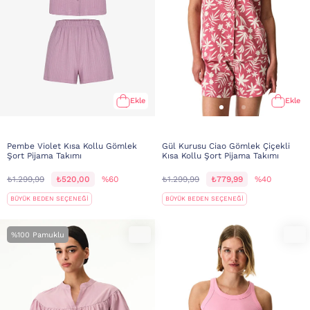
Ekle
Ekle
Pembe Violet Kısa Kollu Gömlek
Gül Kurusu Ciao Gömlek Çiçekli
Şort Pijama Takımı
Kısa Kollu Şort Pijama Takımı
₺1.299,99
₺520,00
%60
₺1.299,99
₺779,99
%40
BÜYÜK BEDEN SEÇENEĞİ
BÜYÜK BEDEN SEÇENEĞİ
%100 Pamuklu