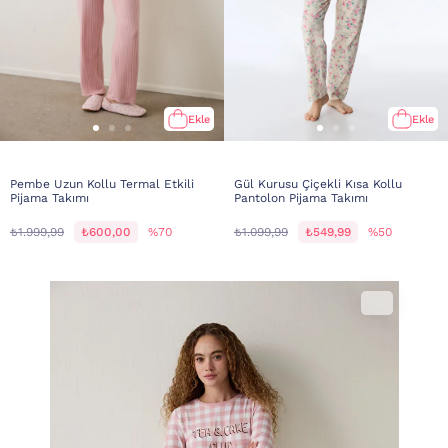
Ekle
Ekle
Pembe Uzun Kollu Termal Etkili
Gül Kurusu Çiçekli Kısa Kollu
Pijama Takımı
Pantolon Pijama Takımı
₺1.999,99
₺600,00
%70
₺1.099,99
₺549,99
%50