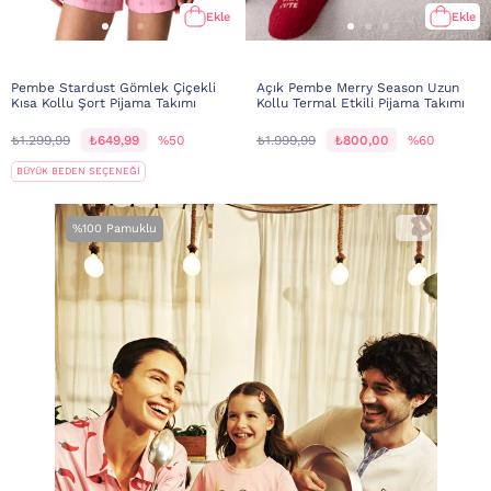
Ekle
Ekle
Pembe Stardust Gömlek Çiçekli
Açık Pembe Merry Season Uzun
Kısa Kollu Şort Pijama Takımı
Kollu Termal Etkili Pijama Takımı
₺1.299,99
₺649,99
%50
₺1.999,99
₺800,00
%60
BÜYÜK BEDEN SEÇENEĞİ
%100 Pamuklu