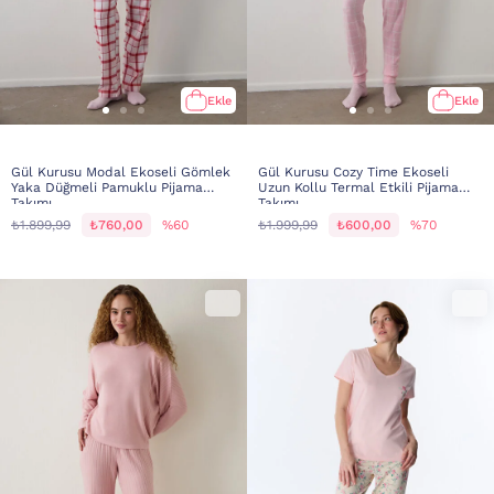
Ekle
Ekle
Gül Kurusu Modal Ekoseli Gömlek
Gül Kurusu Cozy Time Ekoseli
Yaka Düğmeli Pamuklu Pijama
Uzun Kollu Termal Etkili Pijama
Takımı
Takımı
₺1.899,99
₺760,00
%60
₺1.999,99
₺600,00
%70