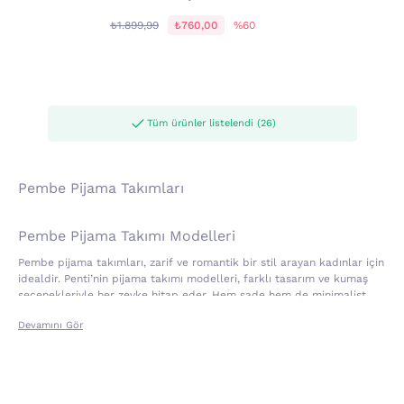
₺1.899,99
₺760,00
%60
Tüm ürünler listelendi (26)
Pembe Pijama Takımları
Pembe Pijama Takımı Modelleri
Pembe pijama takımları, zarif ve romantik bir stil arayan kadınlar için
idealdir. Penti’nin pijama takımı modelleri, farklı tasarım ve kumaş
seçenekleriyle her zevke hitap eder. Hem sade hem de minimalist
çizgilere sahiptir. Modellerde dantel ve desen detayları öne çıkar.
Devamını Gör
Pembe rengin yumuşak ve tatlı tonları, gecelik stilindeki sıcaklığı ve
rahatlığı arayanlar için uygun bir tercih olacaktır. Penti’nin pembe
pijama takımı koleksiyonunda, kısa kollu, uzun kollu,
,
şortlu
hamile &
,
gibi farklı seçenekler yer almaktadır. Kadınların hem
lohusa
kapri
günlük ev giyiminde hem de uykularında rahat olmaları için estetik