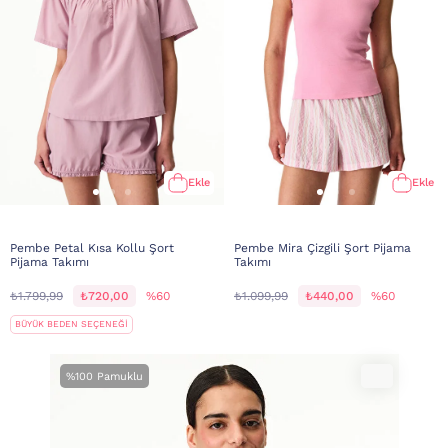
Ekle
Ekle
Pembe Petal Kısa Kollu Şort
Pembe Mira Çizgili Şort Pijama
Pijama Takımı
Takımı
₺1.799,99
₺720,00
%60
₺1.099,99
₺440,00
%60
BÜYÜK BEDEN SEÇENEĞİ
%100 Pamuklu