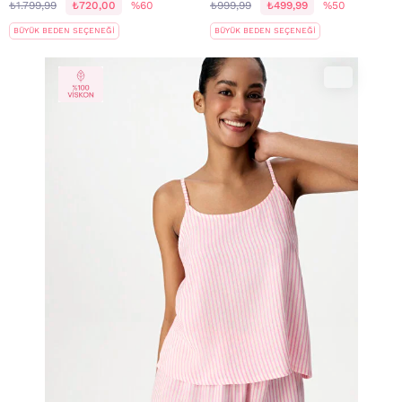
₺1.799,99
₺720,00
%60
₺999,99
₺499,99
%50
BÜYÜK BEDEN SEÇENEĞİ
BÜYÜK BEDEN SEÇENEĞİ