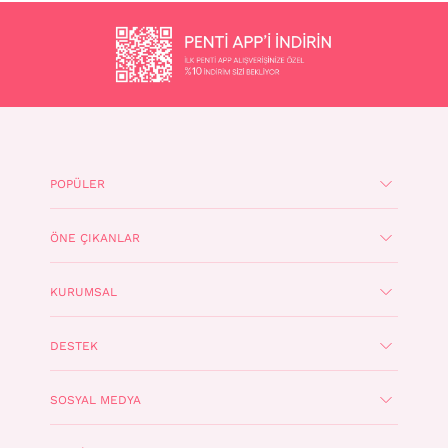
açıdan da avantajlıdırlar. Yumuşak ve kaliteli kumaşlar kullanılarak
tasarlanır. Pamuk, viskon, saten ve modal gibi doğal kumaşlar
sayesinde nefes alabilen pijama takımları, terletmeden uzun süre
kullanılabilir. Pembe pijama takımları, evde rahat bir gün geçirmek ya
da uykuya rahatça dalmak için hem şık hem de rahat bir seçenektir.
Penti’nin geniş ürün yelpazesinde her zevke ve bedene uygun model
bulmak mümkündür.
Şık ve Konforlu Pembe Pijama Takımları
Pembe pijama takımları, hem zarif hem de rahatlık sunan
tasarımlarıyla ön plana çıkmaktadır. Penti’nin pembe pijama
POPÜLER
takımları, farklı kesim ve desenleriyle gece boyu hem şıklığınızı hem
de konforunuzu korur. Yumuşak kumaşlardan üretilmiş bu pijama
takımları cildinizde de yumuşak bir his bırakır, böylece rahat bir uyku
ÖNE ÇIKANLAR
deneyimi yaşatır. Pembe rengin canlı ve taze enerjisi, dantel detaylar
ve zarif desenlerle birleştiğinde pijama takımları romantik ve şık bir
görünüm sunmaktadır. Sade ve minimalist bir stil arıyorsanız ya da
KURUMSAL
gösterişli ve feminen detaylar içeren bir model bakıyorsanız Penti’nin
pembe pijama koleksiyonunda aradığınızı bulabilirsiniz. Şık ve zarif
detayların yanı sıra Penti’nin tasarımlarında hareket özgürlüğü ve
DESTEK
rahatlık da ön planda tutulur.
Şortlu Pembe Pijama Takımı Çeşitleri
SOSYAL MEDYA
Yaz aylarında rahatlık ve şıklığı bir arada arayanlar için Penti’nin
şortlu pembe pijama takımları, sıcak yaz gecelerinde serin bir uyku