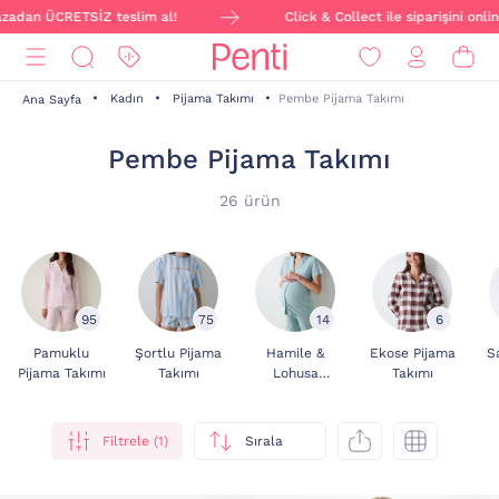
 ÜCRETSİZ teslim al!
Click & Collect ile siparişini online ver
Kadın
Pijama Takımı
Pembe Pijama Takımı
Ana Sayfa
Pembe Pijama Takımı
26 ürün
95
75
14
6
Pamuklu
Şortlu Pijama
Hamile &
Ekose Pijama
S
Pijama Takımı
Takımı
Lohusa
Takımı
Emzirme
Pijama Takımı
Filtrele (1)
Sırala