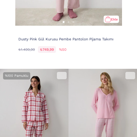
Ekle
Dusty Pink Gül Kurusu Pembe Pantolon Pijama Takımı
₺1.499,99
₺749,99
%50
%100 Pamuklu