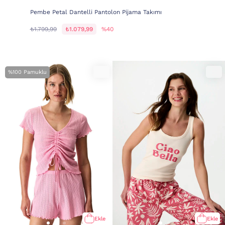
Pembe Petal Dantelli Pantolon Pijama Takımı
₺1.799,99
₺1.079,99
%40
%100 Pamuklu
Ekle
Ekle