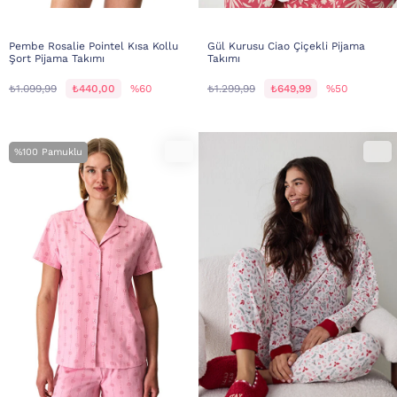
Pembe Rosalie Pointel Kısa Kollu
Gül Kurusu Ciao Çiçekli Pijama
Şort Pijama Takımı
Takımı
₺1.099,99
₺440,00
%60
₺1.299,99
₺649,99
%50
%100 Pamuklu