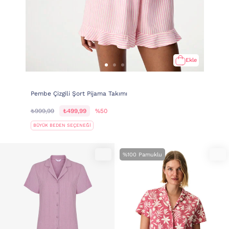
Ekle
Pembe Çizgili Şort Pijama Takımı
₺999,99
₺499,99
%50
BÜYÜK BEDEN SEÇENEĞİ
%100 Pamuklu