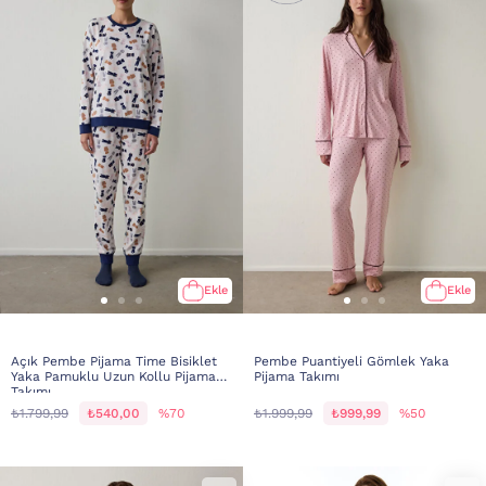
Ekle
Ekle
Açık Pembe Pijama Time Bisiklet
Pembe Puantiyeli Gömlek Yaka
Yaka Pamuklu Uzun Kollu Pijama
Pijama Takımı
Takımı
₺1.799,99
₺540,00
%70
₺1.999,99
₺999,99
%50