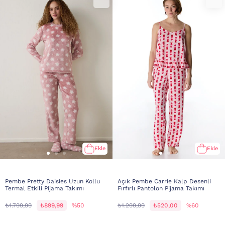
Ekle
Ekle
Pembe Pretty Daisies Uzun Kollu
Açık Pembe Carrie Kalp Desenli
Termal Etkili Pijama Takımı
Fırfırlı Pantolon Pijama Takımı
₺1.799,99
₺899,99
%50
₺1.299,99
₺520,00
%60