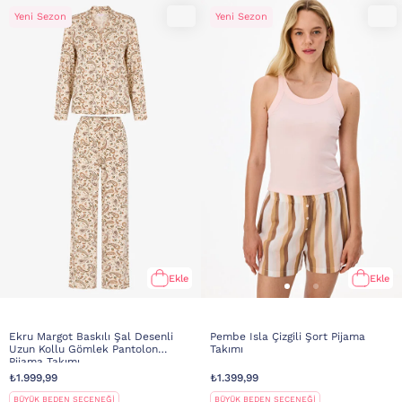
Yeni Sezon
Yeni Sezon
Ekle
Ekle
Ekru Margot Baskılı Şal Desenli
Pembe Isla Çizgili Şort Pijama
Uzun Kollu Gömlek Pantolon
Takımı
Pijama Takımı
₺1.999,99
₺1.399,99
BÜYÜK BEDEN SEÇENEĞİ
BÜYÜK BEDEN SEÇENEĞİ