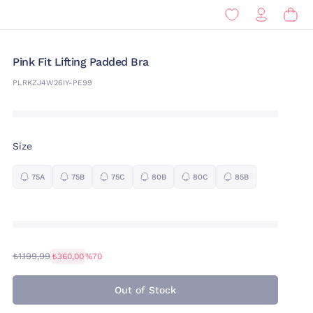
Pink Fit Lifting Padded Bra
PLRKZJ4W26IY-PE99
Size
75A
75B
75C
80B
80C
85B
₺1.199,99
₺360,00
%70
Out of Stock