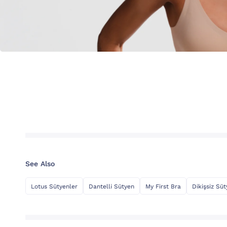
See Also
Lotus Sütyenler
Dantelli Sütyen
My First Bra
Dikişsiz Sü