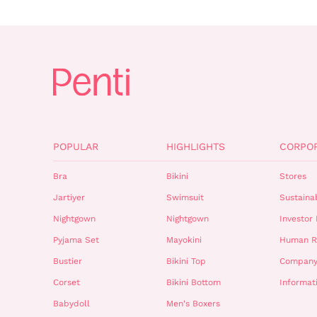
POPULAR
HIGHLIGHTS
CORPO
Bra
Bikini
Stores
Jartiyer
Swimsuit
Sustainab
Nightgown
Nightgown
Investor 
Pyjama Set
Mayokini
Human R
Bustier
Bikini Top
Company
Corset
Bikini Bottom
Informat
Babydoll
Men's Boxers