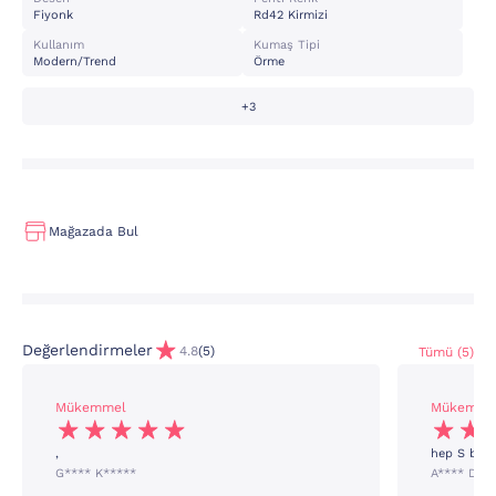
Fiyonk
Rd42 Kirmizi
Kullanım
Kumaş Tipi
Modern/trend
Örme
+3
Mağazada Bul
Değerlendirmeler
4.8
(5)
Tümü (5)
Mükemmel
Mükemme
,
hep S bede
G**** K*****
A**** D**