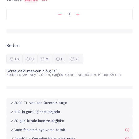
Beden
XS
S
M
L
XL
Görseldeki mankenin ölçüsü
Beden S/36, Boy 170 cm, Göğüs 80 cm, Bel 60 cm, Kalça 88 cm
3000 TL ve üzeri ücretsiz kargo
1-10 iş günü içinde kargoda
30 gün içinde iade ve değişim
Vade farksız 6 aya varan taksit
PentiClub üyelerine %4'e varan puan