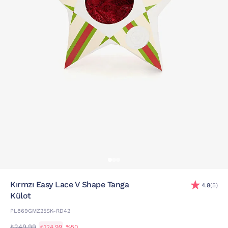
Kırmzı Easy Lace V Shape Tanga
4.8
(5)
Külot
PL869GMZ25SK-RD42
₺249,99
₺124,99
%50