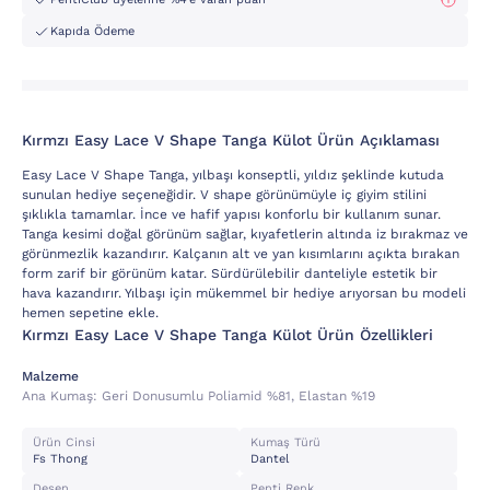
Kapıda Ödeme
Kırmzı Easy Lace V Shape Tanga Külot Ürün Açıklaması
Easy Lace V Shape Tanga, yılbaşı konseptli, yıldız şeklinde kutuda
sunulan hediye seçeneğidir. V shape görünümüyle iç giyim stilini
şıklıkla tamamlar. İnce ve hafif yapısı konforlu bir kullanım sunar.
Tanga kesimi doğal görünüm sağlar, kıyafetlerin altında iz bırakmaz ve
görünmezlik kazandırır. Kalçanın alt ve yan kısımlarını açıkta bırakan
form zarif bir görünüm katar. Sürdürülebilir danteliyle estetik bir
hava kazandırır. Yılbaşı için mükemmel bir hediye arıyorsan bu modeli
hemen sepetine ekle.
Kırmzı Easy Lace V Shape Tanga Külot Ürün Özellikleri
Malzeme
Ana Kumaş:
Geri Donusumlu Poliamid %81, Elastan %19
Ürün Cinsi
Kumaş Türü
Fs Thong
Dantel
Desen
Penti Renk