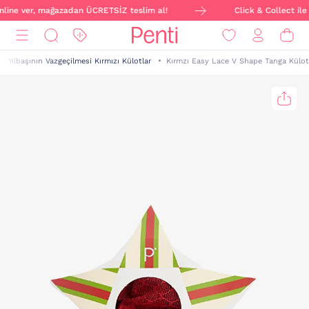
online ver, mağazadan ÜCRETSİZ teslim al!
Click & Collect ile 
Yılbaşının Vazgeçilmesi Kırmızı Külotlar
Kırmzı Easy Lace V Shape Tanga Külot