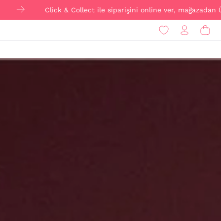
lick & Collect ile siparişini online ver, mağazadan ÜCRETSİZ tesli