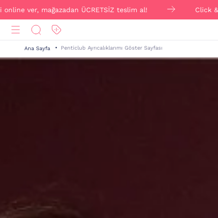
 mağazadan ÜCRETSİZ teslim al!
Click & Collect ile si
Penticlub Ayrıcalıklarımı Göster Sayfası
Ana Sayfa