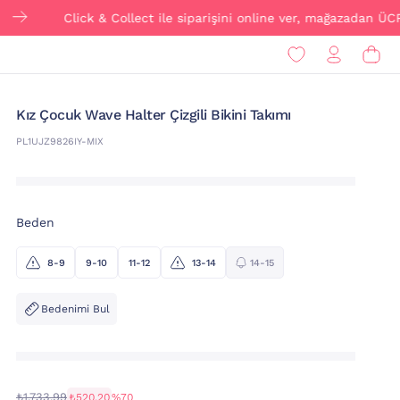
Click & Collect ile siparişini online ver, mağazadan ÜCRETSİZ 
Kız Çocuk Wave Halter Çizgili Bikini Takımı
PL1UJZ9826IY-MIX
Beden
8-9
9-10
11-12
13-14
14-15
Bedenimi Bul
₺1.733,99
₺520,20
%70