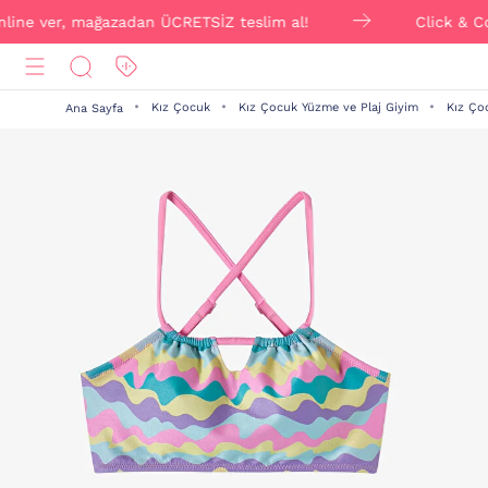
 ver, mağazadan ÜCRETSİZ teslim al!
Click & Collect i
Kız Çocuk
Kız Çocuk Yüzme ve Plaj Giyim
Kız Ço
Ana Sayfa