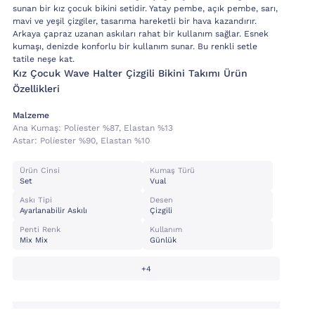
sunan bir kız çocuk bikini setidir. Yatay pembe, açık pembe, sarı,
mavi ve yeşil çizgiler, tasarıma hareketli bir hava kazandırır.
Arkaya çapraz uzanan askıları rahat bir kullanım sağlar. Esnek
kumaşı, denizde konforlu bir kullanım sunar. Bu renkli setle
tatile neşe kat.
Kız Çocuk Wave Halter Çizgili Bikini Takımı Ürün
Özellikleri
Malzeme
Ana Kumaş:
Poli̇ester %87, Elastan %13
Astar:
Poli̇ester %90, Elastan %10
Ürün Cinsi
Kumaş Türü
Set
Vual
Askı Tipi
Desen
Ayarlanabilir Askılı
Çizgili
Penti Renk
Kullanım
Mix Mix
Günlük
+4