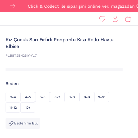
Click & Collect ile siparişini online ver, mağazadan ÜCRETSİ
Kız Çocuk Sarı Fırfırlı Ponponlu Kısa Kollu Havlu
Elbise
PLB8T2SH26IY-YL7
Beden
3-4
4-5
5-6
6-7
7-8
8-9
9-10
11-12
12+
Bedenimi Bul