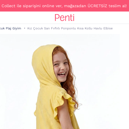
t ile siparişini online ver, mağazadan ÜCRETSİZ teslim al!
cuk Plaj Giyim
Kız Çocuk Sarı Fırfırlı Ponponlu Kısa Kollu Havlu Elbise