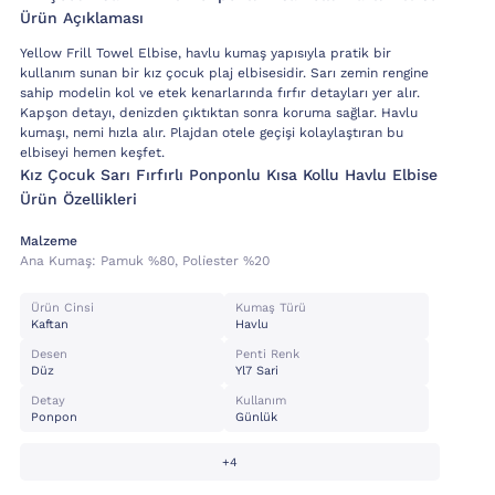
Ürün Açıklaması
Yellow Frill Towel Elbise, havlu kumaş yapısıyla pratik bir
kullanım sunan bir kız çocuk plaj elbisesidir. Sarı zemin rengine
sahip modelin kol ve etek kenarlarında fırfır detayları yer alır.
Kapşon detayı, denizden çıktıktan sonra koruma sağlar. Havlu
kumaşı, nemi hızla alır. Plajdan otele geçişi kolaylaştıran bu
elbiseyi hemen keşfet.
Kız Çocuk Sarı Fırfırlı Ponponlu Kısa Kollu Havlu Elbise
Ürün Özellikleri
Malzeme
Ana Kumaş:
Pamuk %80, Poli̇ester %20
Ürün Cinsi
Kumaş Türü
Kaftan
Havlu
Desen
Penti Renk
Düz
Yl7 Sari
Detay
Kullanım
Ponpon
Günlük
+4