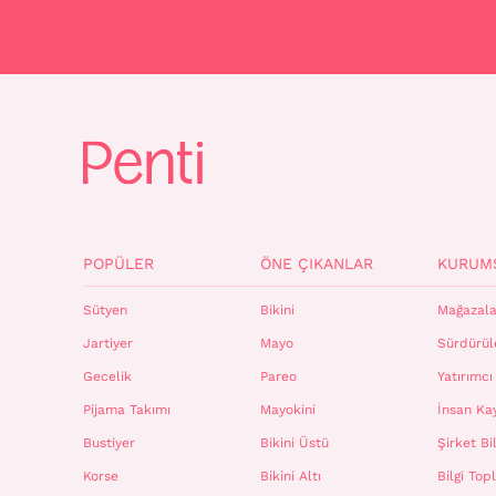
POPÜLER
ÖNE ÇIKANLAR
KURUM
Sütyen
Bikini
Mağazala
Jartiyer
Mayo
Sürdürüle
Gecelik
Pareo
Yatırımcı 
Pijama Takımı
Mayokini
İnsan Ka
Bustiyer
Bikini Üstü
Şirket Bil
Korse
Bikini Altı
Bilgi To