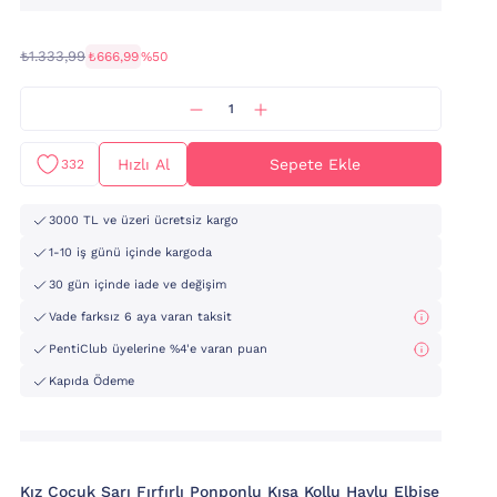
₺1.333,99
₺666,99
%50
Hızlı Al
Sepete Ekle
332
3000 TL ve üzeri ücretsiz kargo
1-10 iş günü içinde kargoda
30 gün içinde iade ve değişim
Vade farksız 6 aya varan taksit
PentiClub üyelerine %4'e varan puan
Kapıda Ödeme
Kız Çocuk Sarı Fırfırlı Ponponlu Kısa Kollu Havlu Elbise