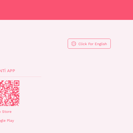
Click For English
NTI APP
 Store
gle Play