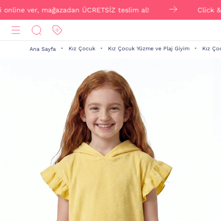
ne ver, mağazadan ÜCRETSİZ teslim al!
Click & Collec
Kız Çocuk
Kız Çocuk Yüzme ve Plaj Giyim
Kız Ço
Ana Sayfa