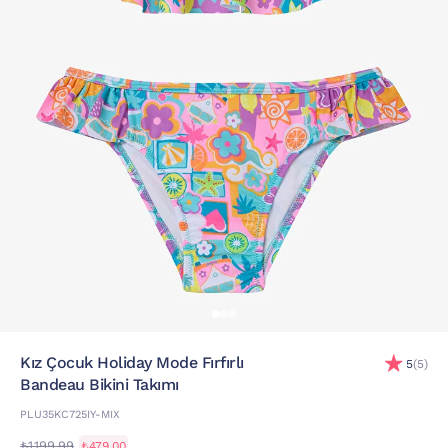
Kız Çocuk Holiday Mode Fırfırlı
5
(5)
Bandeau Bikini Takımı
PLU35KC725IY-MIX
₺1.199,99
₺479,00