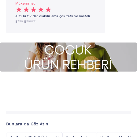
Mükemmel
Alltı bi tık dar olabilir ama çok tatlı ve kaliteli
S*** E*****
Bunlara da Göz Atın