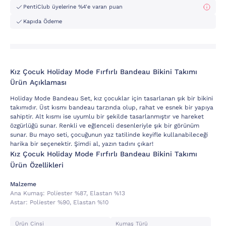
PentiClub üyelerine %4'e varan puan
Kapıda Ödeme
Kız Çocuk Holiday Mode Fırfırlı Bandeau Bikini Takımı
Ürün Açıklaması
Holiday Mode Bandeau Set, kız çocuklar için tasarlanan şık bir bikini
takımıdır. Üst kısmı bandeau tarzında olup, rahat ve esnek bir yapıya
sahiptir. Alt kısmı ise uyumlu bir şekilde tasarlanmıştır ve hareket
özgürlüğü sunar. Renkli ve eğlenceli desenleriyle şık bir görünüm
sunar. Bu mayo seti, çocuğunun yaz tatilinde keyifle kullanabileceği
harika bir seçenektir. Şimdi al, yazın tadını çıkar!
Kız Çocuk Holiday Mode Fırfırlı Bandeau Bikini Takımı
Ürün Özellikleri
Malzeme
Ana Kumaş:
Poli̇ester %87, Elastan %13
Astar:
Poli̇ester %90, Elastan %10
Ürün Cinsi
Kumaş Türü