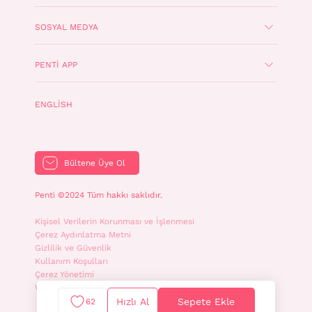
SOSYAL MEDYA
PENTI APP
ENGLISH
Bültene Üye Ol
Penti ©2024 Tüm hakkı saklıdır.
Kişisel Verilerin Korunması ve İşlenmesi
Çerez Aydınlatma Metni
Gizlilik ve Güvenlik
Kullanım Koşulları
Çerez Yönetimi
WhatsApp İletişim Aydınlatma Metni
Hızlı Al
Sepete Ekle
62