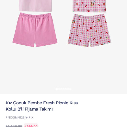
Kız Çocuk Pembe Fresh Picnic Kısa
Kollu 2'li Pijama Takımı
PNC0IMN126IY-PIX
₺1.499,99
₺699,00