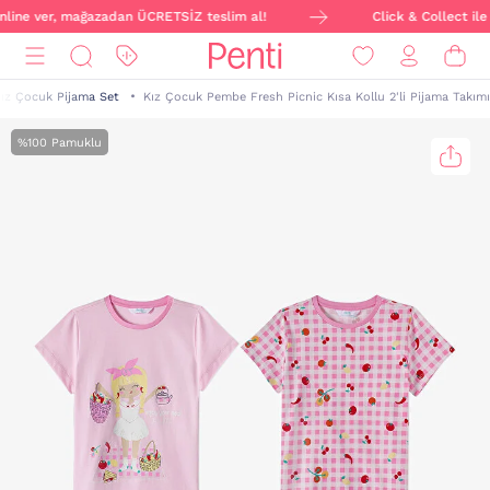
online ver, mağazadan ÜCRETSİZ teslim al!
Click & Collect ile 
ız Çocuk Pijama Set
Kız Çocuk Pembe Fresh Picnic Kısa Kollu 2'li Pijama Takımı
%100 Pamuklu