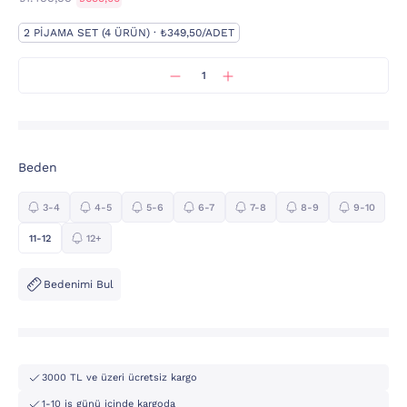
2 PIJAMA SET (4 ÜRÜN) · ₺349,50/ADET
Beden
3-4
4-5
5-6
6-7
7-8
8-9
9-10
11-12
12+
Bedenimi Bul
3000 TL ve üzeri ücretsiz kargo
1-10 iş günü içinde kargoda