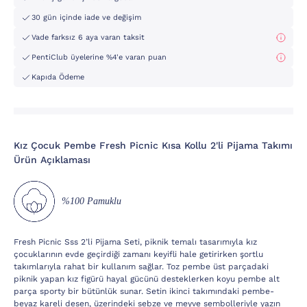
30 gün içinde iade ve değişim
Vade farksız 6 aya varan taksit
PentiClub üyelerine %4'e varan puan
Kapıda Ödeme
Kız Çocuk Pembe Fresh Picnic Kısa Kollu 2'li Pijama Takımı
Ürün Açıklaması
%100 Pamuklu
Fresh Picnic Sss 2’li Pijama Seti, piknik temalı tasarımıyla kız
çocuklarının evde geçirdiği zamanı keyifli hale getirirken şortlu
takımlarıyla rahat bir kullanım sağlar. Toz pembe üst parçadaki
piknik yapan kız figürü hayal gücünü desteklerken koyu pembe alt
parça sporty bir bütünlük sunar. Setin ikinci takımındaki pembe-
beyaz kareli desen, üzerindeki sebze ve meyve sembolleriyle yazın