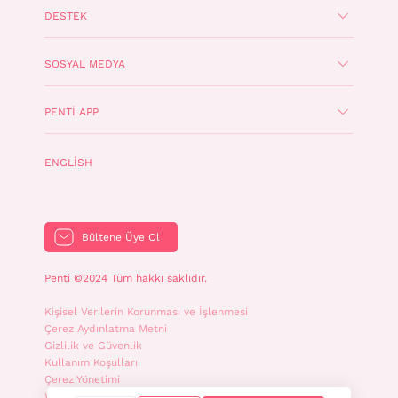
DESTEK
SOSYAL MEDYA
PENTI APP
ENGLISH
Bültene Üye Ol
Penti ©2024 Tüm hakkı saklıdır.
Kişisel Verilerin Korunması ve İşlenmesi
Çerez Aydınlatma Metni
Gizlilik ve Güvenlik
Kullanım Koşulları
Çerez Yönetimi
WhatsApp İletişim Aydınlatma Metni