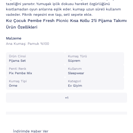
tazeliğini yansıtır. Yumuşak iplik dokusu hareket özgürlüğünü
kısıtlamadan oyun anlarına eşlik eder. kumaşı uzun süreli kullanım
vadeder. Piknik neşesini eve taşı, seti sepete ekle.
Kız Çocuk Pembe Fresh Picnic Kısa Kollu 2'li Pijama Takımı
Ürün Özellikleri
Malzeme
Ana Kumaş:
Pamuk %100
Ürün Cinsi
Kumaş Türü
Pijama Set
Süprem
Penti Renk
Kullanım
Pix Pembe Mix
Sleepwear
Kumaş Tipi
Kategori
Örme
Ev Giyim
+1
İndirimde Haber Ver