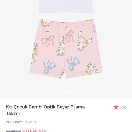
Kız Çocuk Bambi Optik Beyaz Pijama
5
(5)
Takımı
PN62J14Y25IY-WT3
₺699,99
₺489,99
%30