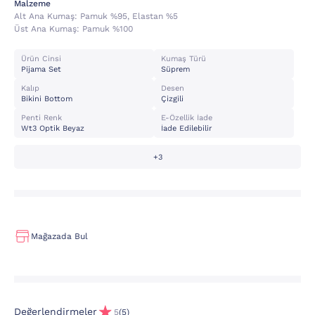
Malzeme
Alt Ana Kumaş:
Pamuk %95, Elastan %5
Üst Ana Kumaş:
Pamuk %100
Ürün Cinsi
Kumaş Türü
Pijama Set
Süprem
Kalıp
Desen
Bikini Bottom
Çizgili
Penti Renk
E-Özellik İade
Wt3 Optik Beyaz
İade Edilebilir
+3
Mağazada Bul
Değerlendirmeler
5
(5)