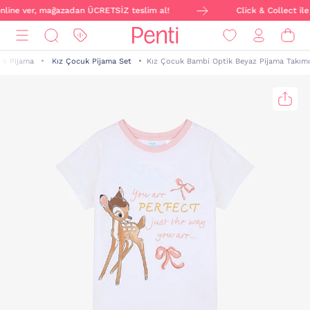
online ver, mağazadan ÜCRETSİZ teslim al!
Click & Collect ile 
uk Pijama
Kız Çocuk Pijama Set
Kız Çocuk Bambi Optik Beyaz Pijama Takımı