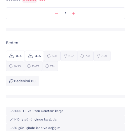
Beden
3-4
4-5
5-6
6-7
7-8
8-9
9-10
11-12
12+
Bedenimi Bul
3000 TL ve üzeri ücretsiz kargo
1-10 iş günü içinde kargoda
30 gün içinde iade ve değişim