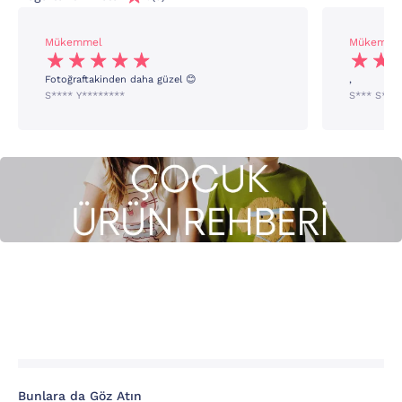
Mükemmel
Mükemme
Fotoğraftakinden daha güzel 😊
,
S**** Y********
S*** S***
Bunlara da Göz Atın