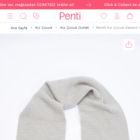
nline ver, mağazadan ÜCRETSİZ teslim al!
Click & Collect ile s
Kız Çocuk
Kız Çocuk Outlet
Renkli Kız Çocuk Desenli 
Ana Sayfa