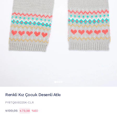
Renkli Kız Çocuk Desenli Atkı
PY8TQ6X822SK-CLR
₺199,95
₺79,98
%60