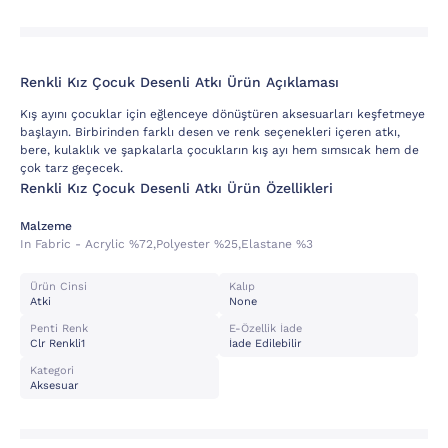
Renkli Kız Çocuk Desenli Atkı Ürün Açıklaması
Kış ayını çocuklar için eğlenceye dönüştüren aksesuarları keşfetmeye
başlayın. Birbirinden farklı desen ve renk seçenekleri içeren atkı,
bere, kulaklık ve şapkalarla çocukların kış ayı hem sımsıcak hem de
çok tarz geçecek.
Renkli Kız Çocuk Desenli Atkı Ürün Özellikleri
Malzeme
In Fabric - Acrylic %72,polyester %25,elastane %3
Ürün Cinsi
Kalıp
Atki
None
Penti Renk
E-Özellik İade
Clr Renkli1
İade Edilebilir
Kategori
Aksesuar