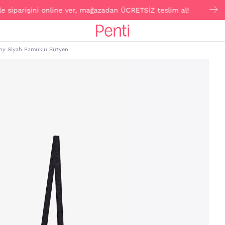
arişini online ver, mağazadan ÜCRETSİZ teslim al!
Cli
ony Siyah Pamuklu Sütyen