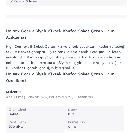
Kapıda Ödeme
Unisex Çocuk Siyah Yüksek Konfor Soket Çorap Ürün
Açıklaması
High Comfort B Soket Çorap, kız ve erkek çocukların kullanabileceği
tekli bir soket çoraptır. Siyah renklidir ve bambu karışımlı iplikten
üretilmiştir. Bambu ipliği çoraba yumuşacık bir doku kazandırırken
nefes alan bir kullanım sunar. Siyah rengiyle her tarza uyum sağlar.
Bu konforlu çorabı çocuğun için şimdi al.
Unisex Çocuk Siyah Yüksek Konfor Soket Çorap Ürün
Özellikleri
Malzeme
Ana Kumaş:
Vi̇skoz %76, Poli̇ami̇d %23, Elastan %1
Ürün Cinsi
Desen
Soket
Düz
Penti Renk
Kumaş Tipi
500 Siyah
Örme