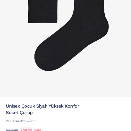
Unisex Çocuk Siyah Yüksek Konfor
Soket Çorap
PHU4GAJ126IY-500
₺89,99
₺36,00
%60