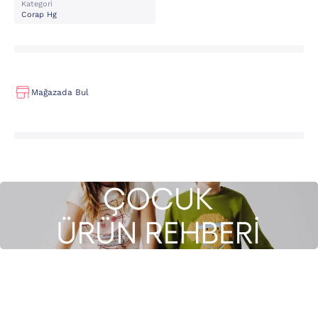
Kategori
Corap Hg
Mağazada Bul