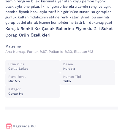
zemin rengi ve bilek kısmında yer alan koyu pembe fiyonk
baskısıyla öne çıkar. İkinci çorap ise ekru zemin rengi ve açık
pembe fiyonk baskısıyla zarif bir görünüm sunar. Bu çoraplar,
günlük kullanımdakızının stiline renk katar. Şimdi bu sevimli
çorap setini alarak kızının kombinlerine tatlı bir dokunuş yap!
Karışık Renkli Kız Çocuk Ballerina Fiyonklu 2'li Soket
Çorap Ürün Özellikleri
Malzeme
Ana Kumaş:
Pamuk %67, Poli̇ami̇d %30, Elastan %3
Ürün Cinsi
Desen
Coklu Soket
Kurdela
Penti Renk
Kumaş Tipi
Mix Mix
Triko
Kategori
Corap Hg
Mağazada Bul