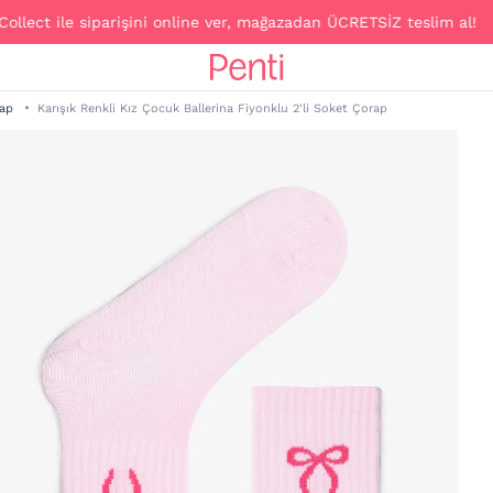
ile siparişini online ver, mağazadan ÜCRETSİZ teslim al!
rap
Karışık Renkli Kız Çocuk Ballerina Fiyonklu 2'li Soket Çorap