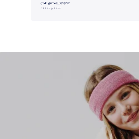
Çok güzellll🩷🩷🩷
F**** K****