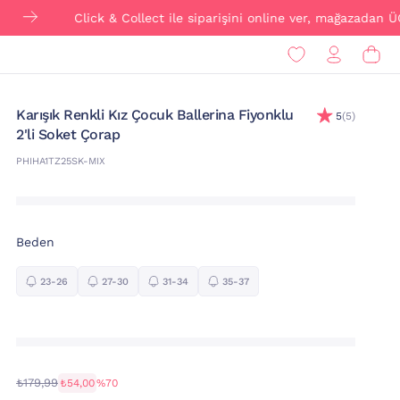
Click & Collect ile siparişini online ver, mağazadan ÜCRETSİZ 
Karışık Renkli Kız Çocuk Ballerina Fiyonklu
5
(5)
2'li Soket Çorap
PHIHA1TZ25SK-MIX
Beden
23-26
27-30
31-34
35-37
₺179,99
₺54,00
%70