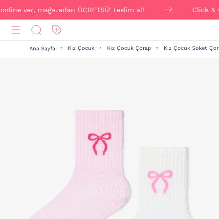
e ver, mağazadan ÜCRETSİZ teslim al!
Click & Collect 
Kız Çocuk
Kız Çocuk Çorap
Kız Çocuk Soket Ço
Ana Sayfa