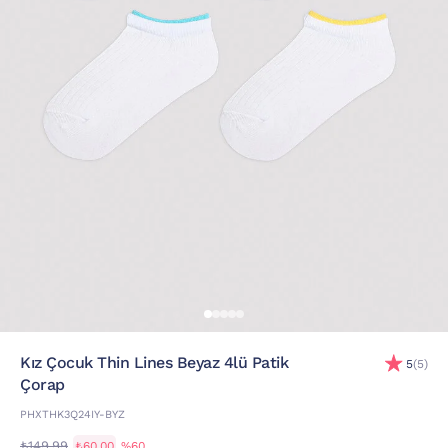
Kız Çocuk Thin Lines Beyaz 4lü Patik
5
(5)
Çorap
PHXTHK3Q24IY-BYZ
₺149,99
₺60,00
%60