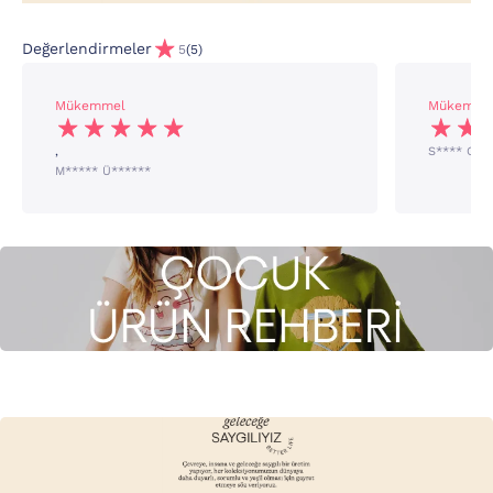
Değerlendirmeler
5
(5)
Mükemmel
Mükemme
,
S**** O**
M***** Ü******