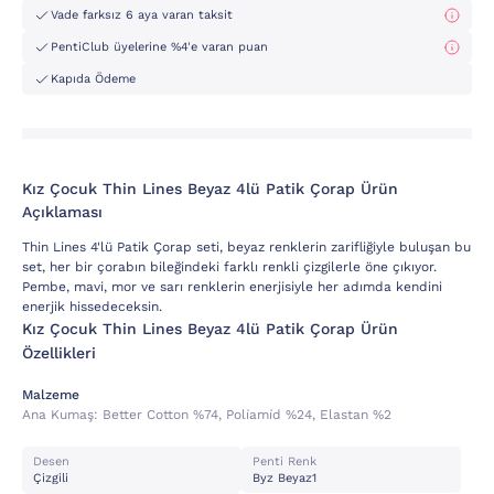
Vade farksız 6 aya varan taksit
PentiClub üyelerine %4'e varan puan
Kapıda Ödeme
Kız Çocuk Thin Lines Beyaz 4lü Patik Çorap Ürün
Açıklaması
Thin Lines 4'lü Patik Çorap seti, beyaz renklerin zarifliğiyle buluşan bu
set, her bir çorabın bileğindeki farklı renkli çizgilerle öne çıkıyor.
Pembe, mavi, mor ve sarı renklerin enerjisiyle her adımda kendini
enerjik hissedeceksin.
Kız Çocuk Thin Lines Beyaz 4lü Patik Çorap Ürün
Özellikleri
Malzeme
Ana Kumaş:
Better Cotton %74, Poli̇ami̇d %24, Elastan %2
Desen
Penti Renk
Çizgili
Byz Beyaz1