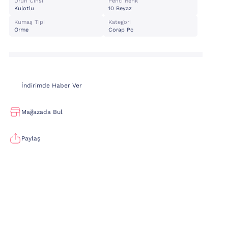
Ürün Cinsi
Penti Renk
Kulotlu
10 Beyaz
Kumaş Tipi
Kategori
Örme
Corap Pc
İndirimde Haber Ver
Mağazada Bul
Paylaş