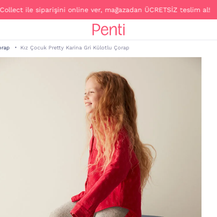
le siparişini online ver, mağazadan ÜCRETSİZ teslim al!
orap
Kız Çocuk Pretty Karina Gri Külotlu Çorap