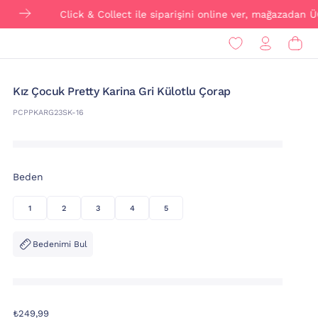
Click & Collect ile siparişini online ver, mağazadan ÜCRETSİZ t
Kız Çocuk Pretty Karina Gri Külotlu Çorap
PCPPKARG23SK-16
Beden
1
2
3
4
5
Bedenimi Bul
₺249,99