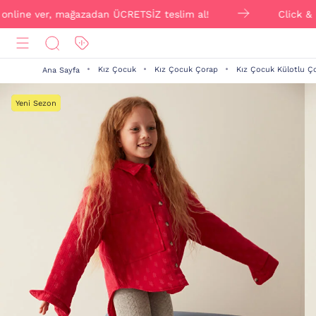
 ver, mağazadan ÜCRETSİZ teslim al!
Click & Collect i
Kız Çocuk
Kız Çocuk Çorap
Kız Çocuk Külotlu Ç
Ana Sayfa
Yeni Sezon