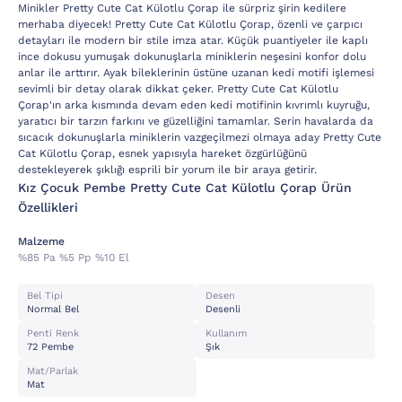
Minikler Pretty Cute Cat Külotlu Çorap ile sürpriz şirin kedilere
merhaba diyecek! Pretty Cute Cat Külotlu Çorap, özenli ve çarpıcı
detayları ile modern bir stile imza atar. Küçük puantiyeler ile kaplı
ince dokusu yumuşak dokunuşlarla miniklerin neşesini konfor dolu
anlar ile arttırır. Ayak bileklerinin üstüne uzanan kedi motifi işlemesi
sevimli bir detay olarak dikkat çeker. Pretty Cute Cat Külotlu
Çorap'ın arka kısmında devam eden kedi motifinin kıvrımlı kuyruğu,
yaratıcı bir tarzın farkını ve güzelliğini tamamlar. Serin havalarda da
sıcacık dokunuşlarla miniklerin vazgeçilmezi olmaya aday Pretty Cute
Cat Külotlu Çorap, esnek yapısıyla hareket özgürlüğünü
destekleyerek şıklığı esprili bir yorum ile bir araya getirir.
Kız Çocuk Pembe Pretty Cute Cat Külotlu Çorap Ürün
Özellikleri
Malzeme
%85 Pa %5 Pp %10 El
Bel Tipi
Desen
Normal Bel
Desenli
Penti Renk
Kullanım
72 Pembe
Şık
Mat/parlak
Mat