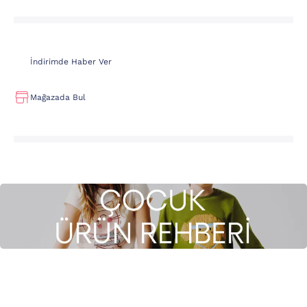
İndirimde Haber Ver
Mağazada Bul