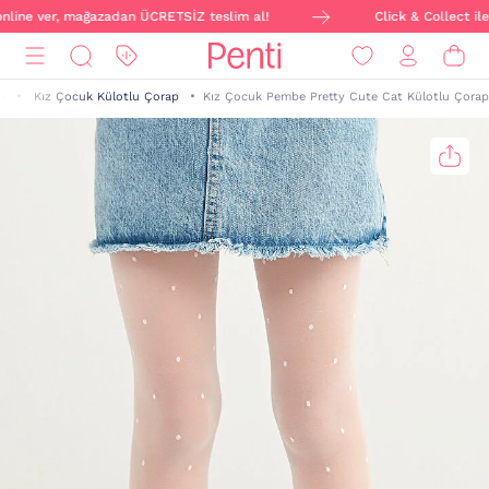
online ver, mağazadan ÜCRETSİZ teslim al!
Click & Collect ile 
p
Kız Çocuk Külotlu Çorap
Kız Çocuk Pembe Pretty Cute Cat Külotlu Çorap