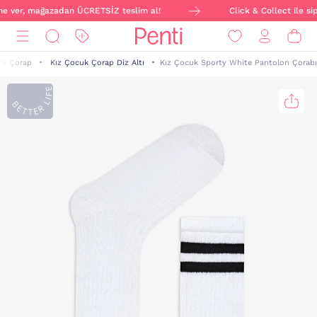
ine ver, mağazadan ÜCRETSİZ teslim al!
Click & Collect ile sip
uk Çorap
Kız Çocuk Çorap Diz Altı
Kız Çocuk Sporty White Pantolon Çorabı