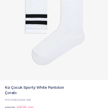
Kız Çocuk Sporty White Pantolon
Çorabı
PHF44REG24SK-166
₺99,99
₺40,00
%60