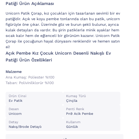
Patiği Ürün Açıklaması
Unicorn Patik Çorap, kız çocukları için tasarlanan sevimli bir ev
patiğidir. Açık ve koyu pembe tonlarında olan bu patik, unicorn
figürüyle öne çıkar. Üzerinde göz ve burun şekli bulunur, ayrıca
kulak detayları da vardır. Bu şirin patiklerle minik ayaklar hem
sıcak kalır hem de eğlenceli bir görünüm kazanır. Unicorn Patik
Çorap ile çocuğunun hayal dünyasını renklendir ve hemen satın
al!
Açık Pembe Kız Çocuk Unicorn Desenli Nakışlı Ev
Patiği Ürün Özellikleri
Malzeme
Ana Kumaş:
Poli̇ester %100
Taban:
Poli̇vi̇ni̇lklorür %100
Ürün Cinsi
Kumaş Türü
Ev Patik
Çinçila
Desen
Penti Renk
Unicorn
Pn9 Acik Pembe
Detay
Kullanım
Nakış/brode Detaylı
Günlük