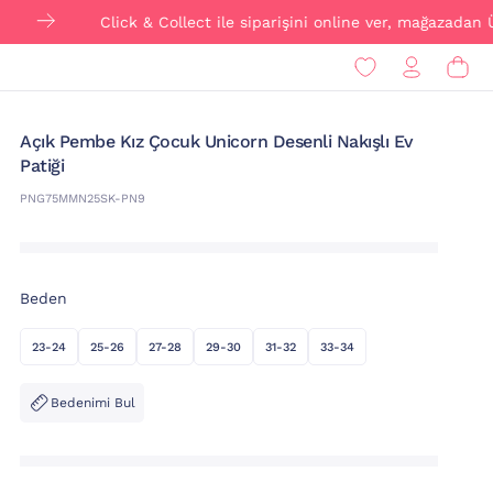
Click & Collect ile siparişini online ver, mağazadan ÜCRETSİZ 
Açık Pembe Kız Çocuk Unicorn Desenli Nakışlı Ev
Patiği
PNG75MMN25SK-PN9
Beden
23-24
25-26
27-28
29-30
31-32
33-34
Bedenimi Bul