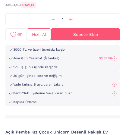
₺899,99
₺349,00
Hızlı Al
Sepete Ekle
481
3000 TL ve üzeri ücretsiz kargo
Aynı Gün Teslimat (İstanbul)
02:33:54
1-10 iş günü içinde kargoda
30 gün içinde iade ve değişim
Vade farksız 6 aya varan taksit
PentiClub üyelerine %4'e varan puan
Kapıda Ödeme
Açık Pembe Kız Çocuk Unicorn Desenli Nakışlı Ev