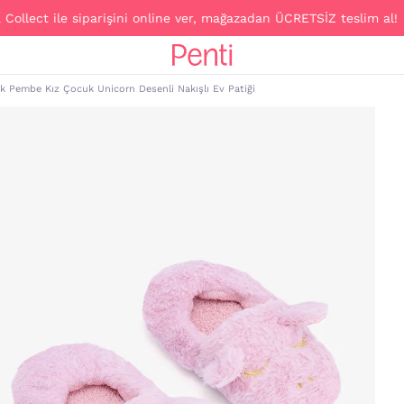
ile siparişini online ver, mağazadan ÜCRETSİZ teslim al!
ık Pembe Kız Çocuk Unicorn Desenli Nakışlı Ev Patiği