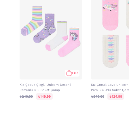
Ekle
Kız Çocuk Çizgili Unicorn Desenli
Kız Çocuk Love Unicorn
Pamuklu 4'lü Soket Çorap
Pamuklu 4'lü Soket Çor
₺249,99
₺149,99
₺249,99
₺124,99