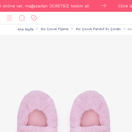
 ver, mağazadan ÜCRETSİZ teslim al!
Click & Collect 
Kız Çocuk Pijama
Kız Çocuk Panduf Ev Çorabı
Aç
Ana Sayfa