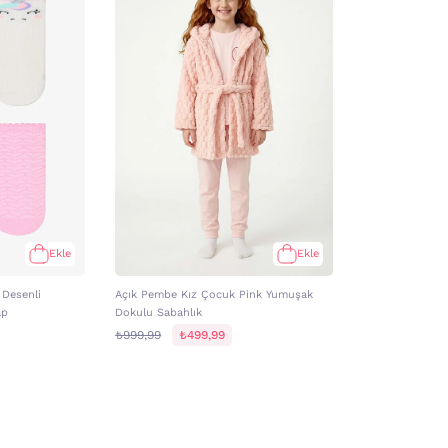
Ekle
Ekle
 Desenli
Açık Pembe Kız Çocuk Pink Yumuşak
ap
Dokulu Sabahlık
₺999,99
₺499,99