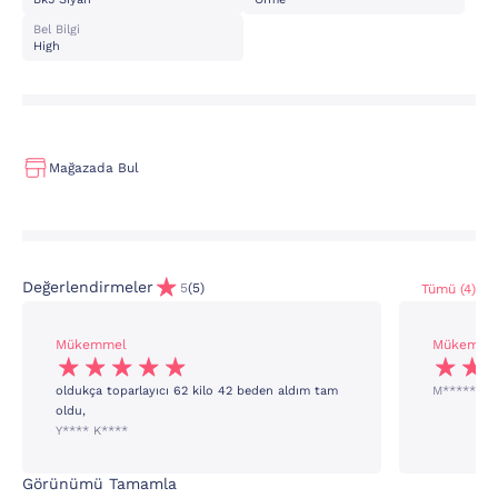
Bel Bilgi
High
Mağazada Bul
Değerlendirmeler
5
(5)
Tümü (4)
Mükemmel
Mükemme
oldukça toparlayıcı 62 kilo 42 beden aldım tam
M***** G*
oldu,
Y**** K****
Görünümü Tamamla