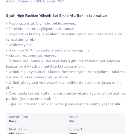
Astar:
Poli̇ami̇d %83, Elastan %17
Siyah High Fashion Yüksek Bel Bikini Altı Bakım talimatları
• Mayonuzu ıslak biçimde bekletmeyiniz.
• Tersinden sererek gölgede kurutunuz.
• Mayonuzun kumaşı elastikidir ve esnediğinde doku aralarına kum
tanecikleri girebilir.
• Ütülemeyiniz.
• Maximun 30°C''de sadece elde yıkama yapınız
• Kuru temizleme yapmayınız.
• Üründe pul, boncuk, taş veya nakış gibi malzemeler yer alıyorsa
hassas ve dikkatli bir şekilde kullanılmalıdır.
• Ürünü dış kaynaklı olabilecek deformasyonlardan (çekme, takılma,
sürtme vb.) korumaya özen gösterin.
• Ürünü güneş yağı ve benzeri kozmetiklerden arındırdığınıza emin
olun.
• Özel baskı tekniği kullanılan ürünlerde yıkandıkça renginde açılma,
parlaklığında azalma olabilir.
• Eğer üründe neon renkler varsa güneş ışığında solma yaşanabilir.
Kumaş Türü
Desen
Raşel
Düz
Penti Renk
Kumaş Tipi
Bk5 Si̇yah
Örme