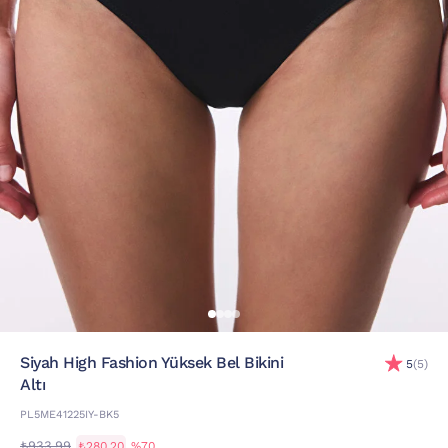
Siyah High Fashion Yüksek Bel Bikini
5
(5)
Altı
PL5ME41225IY-BK5
₺933,99
₺280,20
%70