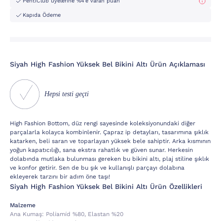
PentiClub üyelerine %4'e varan puan
Kapıda Ödeme
Siyah High Fashion Yüksek Bel Bikini Altı Ürün Açıklaması
Hepsi testi geçti
High Fashion Bottom, düz rengi sayesinde koleksiyonundaki diğer
parçalarla kolayca kombinlenir. Çapraz ip detayları, tasarımına şıklık
katarken, beli saran ve toparlayan yüksek bele sahiptir. Arka kısmının
yoğun kapatıcılığı, sana ekstra rahatlık ve güven sunar. Herkesin
dolabında mutlaka bulunması gereken bu bikini altı, plaj stiline şıklık
ve konfor getirir. Sen de bu şık ve kullanışlı parçayı dolabına
ekleyerek tarzını bir adım öne taşı!
Siyah High Fashion Yüksek Bel Bikini Altı Ürün Özellikleri
Malzeme
Ana Kumaş:
Poli̇ami̇d %80, Elastan %20